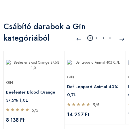
Csábító darabok a Gin
kategóriából
GIN
GIN
Def Leppard Animal 40%
Beefeater Blood Orange
0,7L
37,5% 1,0L
5/5
5/5
14 257 Ft
8 138 Ft