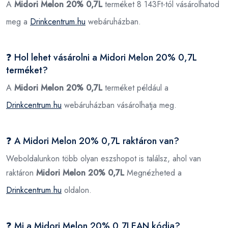
A
Midori Melon 20% 0,7L
terméket 8 143Ft-tól vásárolhatod
meg a
Drinkcentrum.hu
webáruházban.
❓ Hol lehet vásárolni a Midori Melon 20% 0,7L
terméket?
A
Midori Melon 20% 0,7L
terméket például a
Drinkcentrum.hu
webáruházban vásárolhatja meg.
❓ A Midori Melon 20% 0,7L raktáron van?
Weboldalunkon több olyan eszshopot is találsz, ahol van
raktáron
Midori Melon 20% 0,7L
Megnézheted a
Drinkcentrum.hu
oldalon.
❓ Mi a Midori Melon 20% 0,7LEAN kódja?