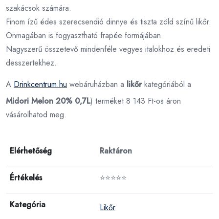
szakácsok számára.
Finom ízű édes szerecsendió dinnye és tiszta zöld színű likőr.
Önmagában is fogyasztható frapée formájában.
Nagyszerű összetevő mindenféle vegyes italokhoz és eredeti
desszertekhez.
A
Drinkcentrum.hu
webáruházban a
likőr
kategóriából a
Midori Melon 20% 0,7L
) terméket 8 143 Ft-os áron
vásárolhatod meg.
Elérhetőség
Raktáron
Értékelés
⭐⭐⭐⭐⭐
Kategória
Likőr