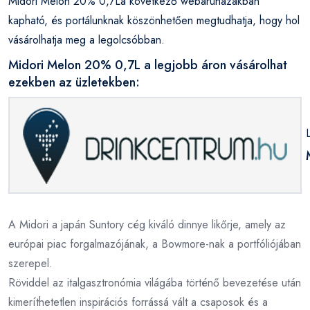
Midori Melon 20% 0,7La következő webáruházakban
kapható, és portálunknak köszönhetően megtudhatja, hogy hol
vásárolhatja meg a legolcsóbban.
Midori Melon 20% 0,7L a legjobb áron vásárolhat
ezekben az üzletekben:
A Midori a japán Suntory cég kiváló dinnye likőrje, amely az
európai piac forgalmazójának, a Bowmore-nak a portfóliójában
szerepel.
Röviddel az italgasztronómia világába történő bevezetése után
kimeríthetetlen inspirációs forrássá vált a csaposok és a