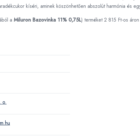
aradékcukor kíséri, aminek köszönhetően abszolút harmónia és egye
ából a
Miluron Bazovinka 11% 0,75L
) terméket 2 815 Ft-os áro
. o.
um.hu