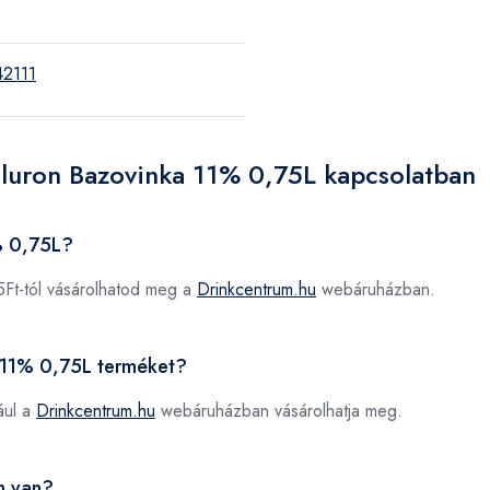
2111
iluron Bazovinka 11% 0,75L kapcsolatban
% 0,75L?
Ft-tól vásárolhatod meg a
Drinkcentrum.hu
webáruházban.
a 11% 0,75L terméket?
ául a
Drinkcentrum.hu
webáruházban vásárolhatja meg.
n van?