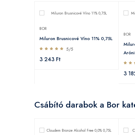
BOR
BOR
Miluron Brusnicové Víno 11% 0,75L
Milu
5/5
Aróni
3 243 Ft
3 18
Csábító darabok a Bor kat