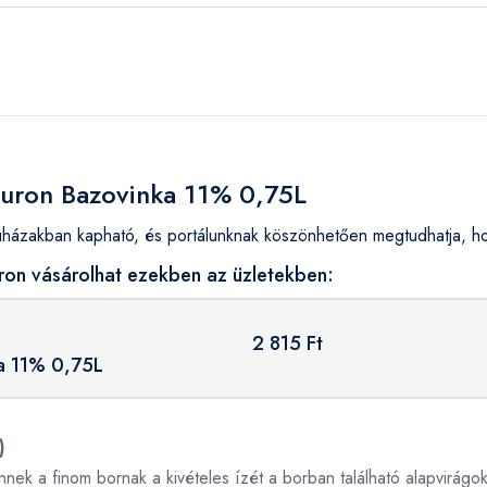
iluron Bazovinka 11% 0,75L
ázakban kapható, és portálunknak köszönhetően megtudhatja, hog
ron vásárolhat ezekben az üzletekben:
2 815 Ft
a 11% 0,75L
)
ek a finom bornak a kivételes ízét a borban található alapvirágok 