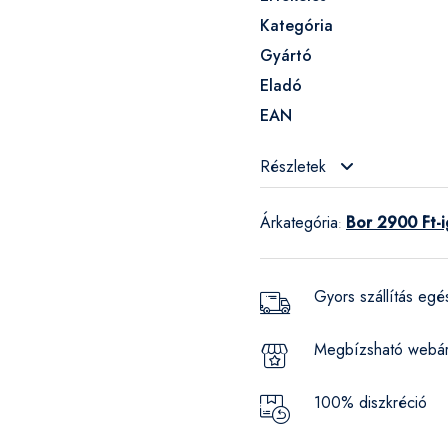
Kategória
Gyártó
Eladó
EAN
Részletek
Árkategória
Bor 2900 Ft-i
:
Gyors szállítás eg
Megbízsható webá
100% diszkréció