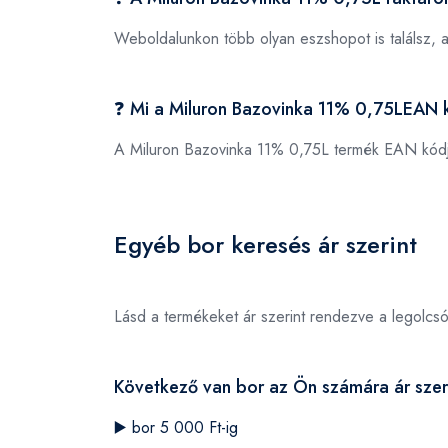
Weboldalunkon több olyan eszshopot is találsz, 
❓ Mi a Miluron Bazovinka 11% 0,75LEAN 
A Miluron Bazovinka 11% 0,75L termék EAN kód
Egyéb bor keresés ár szerint
Lásd a termékeket ár szerint rendezve a legolcs
Következő van bor az Ön számára ár szer
▶️
bor 5 000 Ft-ig