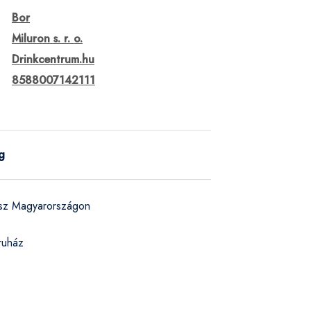
Bor
Miluron s. r. o.
Drinkcentrum.hu
8588007142111
g
ész Magyarországon
ruház