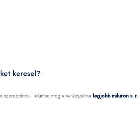
éket keresel?
kei szerepelnek. Tekintse meg a varázspárna
legjobb miluron s. r.