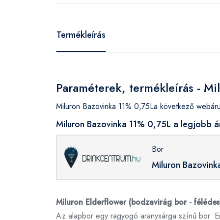
Termékleírás
Paraméterek, termékleírás - M
Miluron Bazovinka 11% 0,75La következő webáruh
Miluron Bazovinka 11% 0,75L a legjobb á
Bor
Miluron Bazovink
Miluron Elderflower (bodzavirág bor - félédes
Az alapbor egy ragyogó aranysárga színű bor. Enn