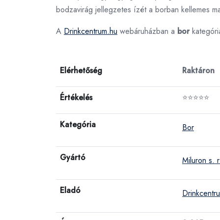
bodzavirág jellegzetes ízét a borban kellemes m
A
Drinkcentrum.hu
webáruházban a
bor
kategóri
Elérhetőség
Raktáron
Értékelés
⭐⭐⭐⭐⭐
Kategória
Bor
Gyártó
Miluron s. r
Eladó
Drinkcentr