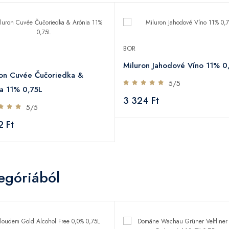
BOR
Miluron Jahodové Víno 11% 0
ron Cuvée Čučoriedka &
5/5
a 11% 0,75L
3 324 Ft
5/5
2 Ft
egóriából