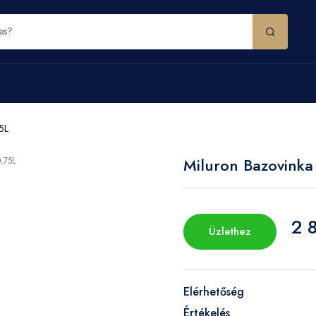
5L
Miluron Bazovinka
2 8
Üzlethez
Elérhetőség
Értékelés