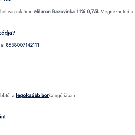
ahol van raktáron
Miluron Bazovinka 11% 0,75L
Megnézheted a
kódja?
ja:
8588007142111
óbbtól a
legolcsóbb bor
kategóriában.
int