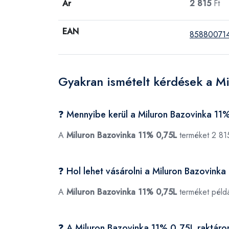
Ár
2 815
Ft
EAN
858800714
Gyakran ismételt kérdések a M
❓ Mennyibe kerül a Miluron Bazovinka 11
A
Miluron Bazovinka 11% 0,75L
terméket 2 815
❓ Hol lehet vásárolni a Miluron Bazovink
A
Miluron Bazovinka 11% 0,75L
terméket péld
❓ A Miluron Bazovinka 11% 0,75L raktáro