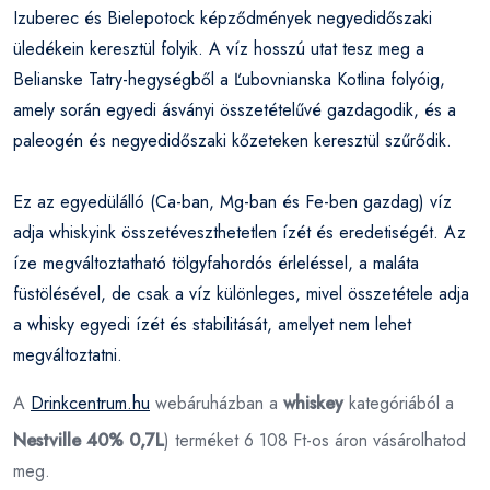
Izuberec és Bielepotock képződmények negyedidőszaki
üledékein keresztül folyik. A víz hosszú utat tesz meg a
Belianske Tatry-hegységből a Ľubovnianska Kotlina folyóig,
amely során egyedi ásványi összetételűvé gazdagodik, és a
paleogén és negyedidőszaki kőzeteken keresztül szűrődik.
Ez az egyedülálló (Ca-ban, Mg-ban és Fe-ben gazdag) víz
adja whiskyink összetéveszthetetlen ízét és eredetiségét. Az
íze megváltoztatható tölgyfahordós érleléssel, a maláta
füstölésével, de csak a víz különleges, mivel összetétele adja
a whisky egyedi ízét és stabilitását, amelyet nem lehet
megváltoztatni.
A
Drinkcentrum.hu
webáruházban a
whiskey
kategóriából a
Nestville 40% 0,7L
) terméket 6 108 Ft-os áron vásárolhatod
meg.