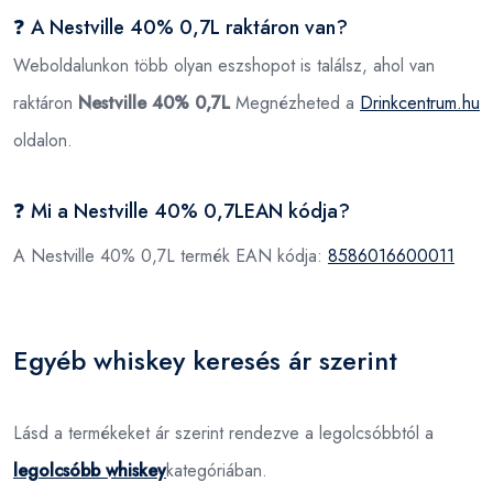
❓ A Nestville 40% 0,7L raktáron van?
Weboldalunkon több olyan eszshopot is találsz, ahol van
raktáron
Nestville 40% 0,7L
Megnézheted a
Drinkcentrum.hu
oldalon.
❓ Mi a Nestville 40% 0,7LEAN kódja?
A Nestville 40% 0,7L termék EAN kódja:
8586016600011
Egyéb whiskey keresés ár szerint
Lásd a termékeket ár szerint rendezve a legolcsóbbtól a
legolcsóbb whiskey
kategóriában.