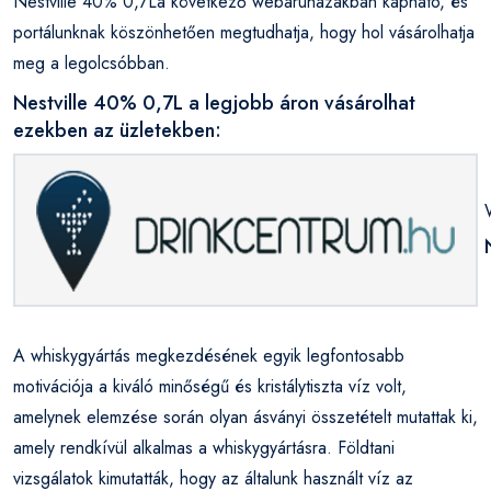
Nestville 40% 0,7La következő webáruházakban kapható, és
portálunknak köszönhetően megtudhatja, hogy hol vásárolhatja
meg a legolcsóbban.
Nestville 40% 0,7L a legjobb áron vásárolhat
ezekben az üzletekben:
A whiskygyártás megkezdésének egyik legfontosabb
motivációja a kiváló minőségű és kristálytiszta víz volt,
amelynek elemzése során olyan ásványi összetételt mutattak ki,
amely rendkívül alkalmas a whiskygyártásra. Földtani
vizsgálatok kimutatták, hogy az általunk használt víz az