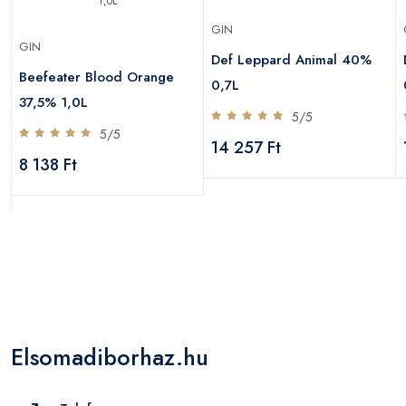
GIN
GIN
Def Leppard Animal 40%
Beefeater Blood Orange
0,7L
37,5% 1,0L
5/5
5/5
14 257 Ft
8 138 Ft
Elsomadiborhaz.hu