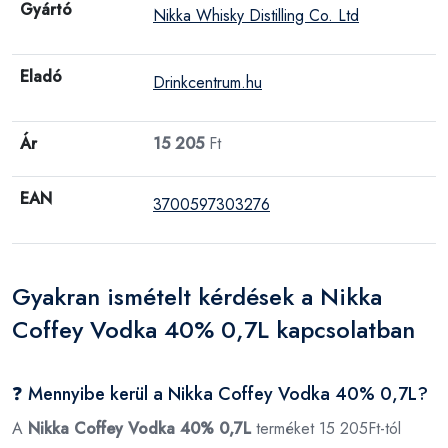
Gyártó
Nikka Whisky Distilling Co. Ltd
Eladó
Drinkcentrum.hu
Ár
15 205
Ft
EAN
3700597303276
Gyakran ismételt kérdések a Nikka
Coffey Vodka 40% 0,7L kapcsolatban
❓ Mennyibe kerül a Nikka Coffey Vodka 40% 0,7L?
A
Nikka Coffey Vodka 40% 0,7L
terméket 15 205Ft-tól