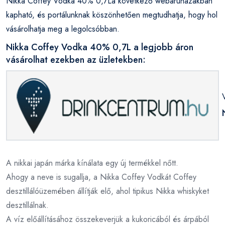
Nikka Coffey Vodka 40% 0,7La következő webáruházakban
kapható, és portálunknak köszönhetően megtudhatja, hogy hol
vásárolhatja meg a legolcsóbban.
Nikka Coffey Vodka 40% 0,7L a legjobb áron
vásárolhat ezekben az üzletekben:
A nikkai japán márka kínálata egy új termékkel nőtt.
Ahogy a neve is sugallja, a Nikka Coffey Vodkát Coffey
desztillálóüzemében állítják elő, ahol tipikus Nikka whiskyket
desztillálnak.
A víz előállításához összekeverjük a kukoricából és árpából