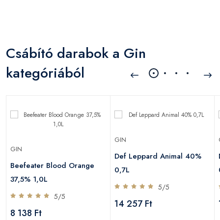
Csábító darabok a Gin
kategóriából
GIN
GIN
Def Leppard Animal 40%
Beefeater Blood Orange
0,7L
37,5% 1,0L
5/5
5/5
14 257 Ft
8 138 Ft