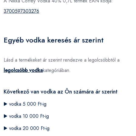
A Nikka Coffey Vodka 40% 0,7L termék EAN kódja:
3700597303276
Egyéb vodka keresés ár szerint
Lásd a termékeket ár szerint rendezve a legolcsóbbtól a
legolcsóbb vodka
kategóriában.
Következő van vodka az Ön számára ár szerint
▶️
vodka 5 000 Ft-ig
▶️
vodka 10 000 Ft-ig
▶️
vodka 20 000 Ft-ig