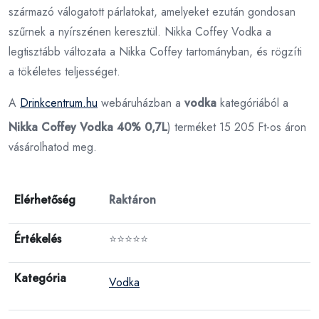
származó válogatott párlatokat, amelyeket ezután gondosan
szűrnek a nyírszénen keresztül. Nikka Coffey Vodka a
legtisztább változata a Nikka Coffey tartományban, és rögzíti
a tökéletes teljességet.
A
Drinkcentrum.hu
webáruházban a
vodka
kategóriából a
Nikka Coffey Vodka 40% 0,7L
) terméket 15 205 Ft-os áron
vásárolhatod meg.
Elérhetőség
Raktáron
Értékelés
⭐⭐⭐⭐⭐
Kategória
Vodka