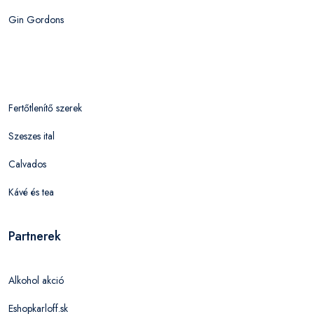
Gin Gordons
Fertőtlenítő szerek
Szeszes ital
Calvados
Kávé és tea
Partnerek
Alkohol akció
Eshopkarloff.sk