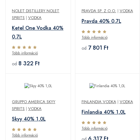
NOLET DISTILLERY NOLET
PRAVDA SP. Z O.O.
|
VODKA
SPIRITS
|
VODKA
Pravda 40% 0,7L
Ketel One Vodka 40%
0,7L
Több információ
7 801 Ft
od
Több információ
8 322 Ft
od
GRUPPO AMERICA SKYY
FINLANDIA VODKA
|
VODKA
SPIRITS
|
VODKA
Finlandia 40% 1,0L
Skyy 40% 1,0L
Több információ
Több információ
6 317 Ft
od