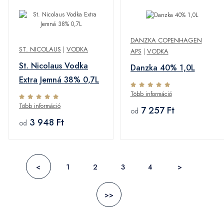
DANZKA COPENHAGEN
ST. NICOLAUS
|
VODKA
APS
|
VODKA
St. Nicolaus Vodka
Danzka 40% 1,0L
Extra Jemná 38% 0,7L
Több információ
Több információ
7 257 Ft
od
3 948 Ft
od
<
1
2
3
4
>
>>