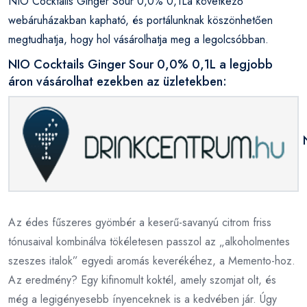
NIO Cocktails Ginger Sour 0,0% 0,1La következő
webáruházakban kapható, és portálunknak köszönhetően
megtudhatja, hogy hol vásárolhatja meg a legolcsóbban.
NIO Cocktails Ginger Sour 0,0% 0,1L a legjobb
áron vásárolhat ezekben az üzletekben:
Az édes fűszeres gyömbér a keserű-savanyú citrom friss
tónusaival kombinálva tökéletesen passzol az „alkoholmentes
szeszes italok” egyedi aromás keverékéhez, a Memento-hoz.
Az eredmény? Egy kifinomult koktél, amely szomjat olt, és
még a legigényesebb ínyenceknek is a kedvében jár. Úgy