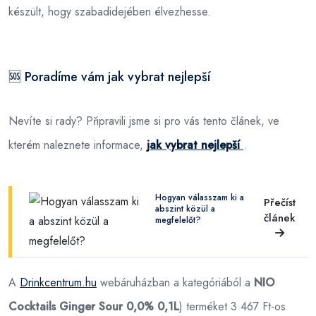
készült, hogy szabadidejében élvezhesse.
🆘 Poradíme vám jak vybrat nejlepší
Nevíte si rady? Připravili jsme si pro vás tento článek, ve
kterém naleznete informace,
jak vybrat nejlepší
.
Hogyan válasszam ki a
Přečíst
abszint közül a
článek
megfelelőt?
A
Drinkcentrum.hu
webáruházban a
kategóriából a
NIO
Cocktails Ginger Sour 0,0% 0,1L
) terméket 3 467 Ft-os