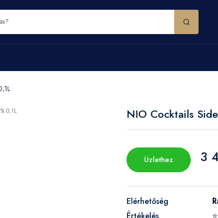
0,1L
NIO Cocktails Sid
3 
Üzlethez
Elérhetőség
R
Értékelés
⭐