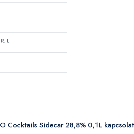
 R. L.
IO Cocktails Sidecar 28,8% 0,1L kapcsola