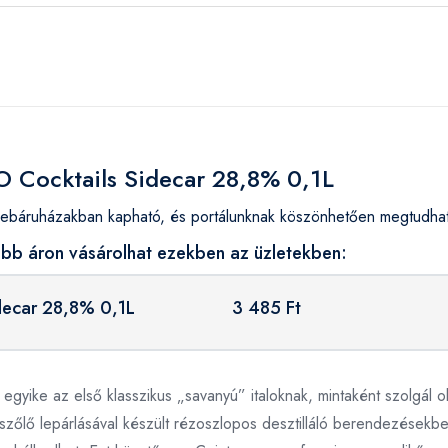
O Cocktails Sidecar 28,8% 0,1L
báruházakban kapható, és portálunknak köszönhetően megtudhatj
obb áron vásárolhat ezekben az üzletekben:
decar 28,8% 0,1L
3 485 Ft
 egyike az első klasszikus „savanyú” italoknak, mintaként szolgál o
 szőlő lepárlásával készült rézoszlopos desztilláló berendezésekbe