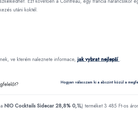
szkélkedhet. Ezt követően a Cointreau, egy francia narancslikőr eg
kezés utáni koktél.
článek, ve kterém naleznete informace,
jak vybrat nejlepší
.
Hogyan válasszam ki a abszint közül a megfe
 a
NIO Cocktails Sidecar 28,8% 0,1L
) terméket 3 485 Ft-os áro