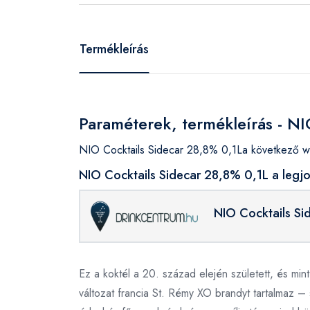
Termékleírás
Paraméterek, termékleírás - NI
NIO Cocktails Sidecar 28,8% 0,1La következő we
NIO Cocktails Sidecar 28,8% 0,1L a legj
NIO Cocktails Si
Ez a koktél a 20. század elején született, és mint
változat francia St. Rémy XO brandyt tartalmaz –