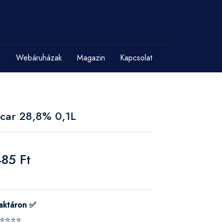
Webáruházak
Magazin
Kapcsolat
ecar 28,8% 0,1L
485 Ft
aktáron ✅
⭐⭐⭐⭐