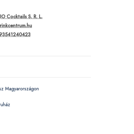
IO Cocktails S. R. L.
rinkcentrum.hu
93541240423
ész Magyarországon
ruház