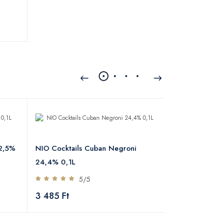
22,5%
NIO Cocktails Cuban Negroni
NIO Cocktails
24,4% 0,1L
16,8% 0,1L
5/5
5
3 485 Ft
3 486 Ft