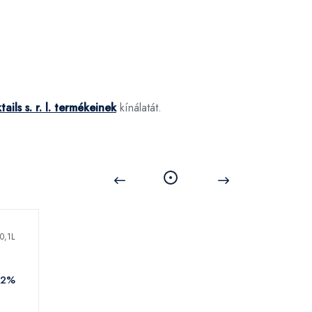
ails s. r. l. termékeinek
kínálatát.
22%