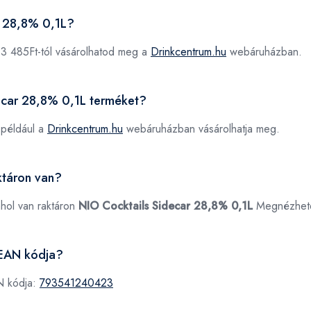
r 28,8% 0,1L?
3 485Ft-tól vásárolhatod meg a
Drinkcentrum.hu
webáruházban.
decar 28,8% 0,1L terméket?
 például a
Drinkcentrum.hu
webáruházban vásárolhatja meg.
ktáron van?
ahol van raktáron
NIO Cocktails Sidecar 28,8% 0,1L
Megnézhet
LEAN kódja?
N kódja:
793541240423