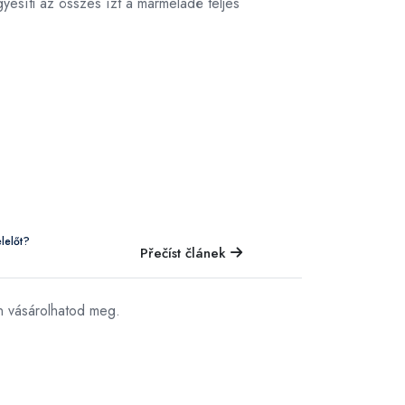
yesíti az összes ízt a marmeládé teljes
lelőt?
Přečíst článek
n vásárolhatod meg.