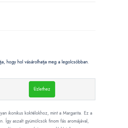
a, hogy hol vásárolhatja meg a legolcsóbban.
Üzlethez
lyan ikonikus koktélokhoz, mint a Margarita. Ez a
n. Így aszalt gyümölcsök finom fás aromájával,