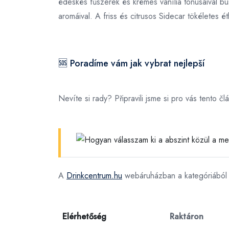
édeskés fűszerek és krémes vanília tónusaival bü
aromáival. A friss és citrusos Sidecar tökéletes ét
🆘 Poradíme vám jak vybrat nejlepší
Nevíte si rady? Připravili jsme si pro vás tento 
A
Drinkcentrum.hu
webáruházban a
kategóriából
Elérhetőség
Raktáron