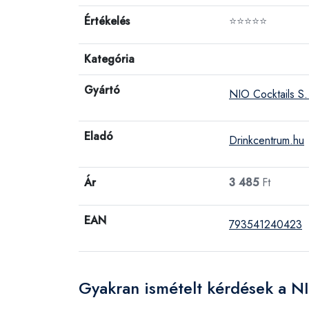
Értékelés
⭐⭐⭐⭐⭐
Kategória
Gyártó
NIO Cocktails S.
Eladó
Drinkcentrum.hu
Ár
3 485
Ft
EAN
793541240423
Gyakran ismételt kérdések a N