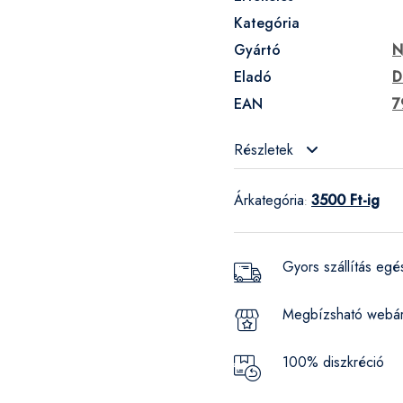
Kategória
Gyártó
N
Eladó
D
EAN
7
Részletek
Árkategória
3500 Ft-ig
:
Gyors szállítás eg
Megbízsható webá
100% diszkréció