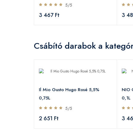
5/5
3 467 Ft
3 48
Csábító darabok a kategór
 Lady 30,2%
Il Mio Gusto Hugo Rosé 5,5%
NIO C
0,75L
0,1L
5/5
2 651 Ft
3 46