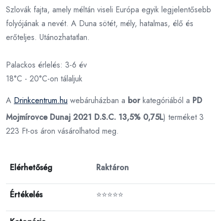
Szlovák fajta, amely méltán viseli Európa egyik legjelentősebb
folyójának a nevét. A Duna sötét, mély, hatalmas, élő és
erőteljes. Utánozhatatlan.
Palackos érlelés: 3-6 év
18°C - 20°C-on tálaljuk
A
Drinkcentrum.hu
webáruházban a
bor
kategóriából a
PD
Mojmírovce Dunaj 2021 D.S.C. 13,5% 0,75L
) terméket 3
223 Ft-os áron vásárolhatod meg.
Elérhetőség
Raktáron
Értékelés
⭐⭐⭐⭐⭐