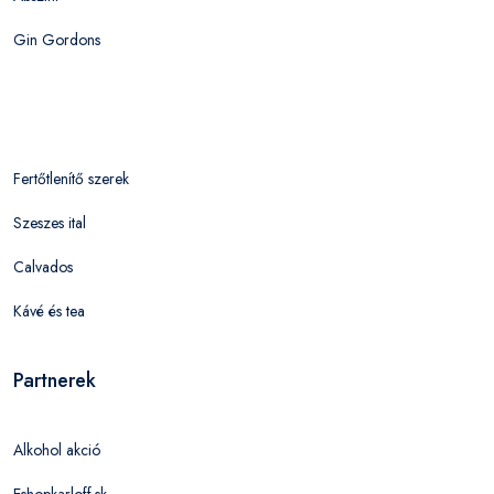
Gin Gordons
Fertőtlenítő szerek
Szeszes ital
Calvados
Kávé és tea
Partnerek
Alkohol akció
Eshopkarloff.sk