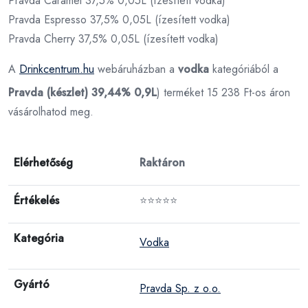
Pravda Caramel 37,5% 0,05L (ízesített vodka)
Pravda Espresso 37,5% 0,05L (ízesített vodka)
Pravda Cherry 37,5% 0,05L (ízesített vodka)
A
Drinkcentrum.hu
webáruházban a
vodka
kategóriából a
Pravda (készlet) 39,44% 0,9L
) terméket 15 238 Ft-os áron
vásárolhatod meg.
Elérhetőség
Raktáron
Értékelés
⭐⭐⭐⭐⭐
Kategória
Vodka
Gyártó
Pravda Sp. z o.o.