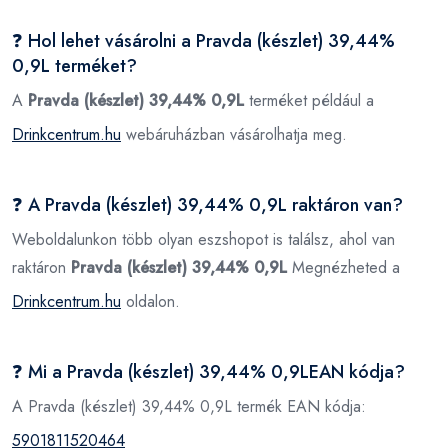
❓ Hol lehet vásárolni a Pravda (készlet) 39,44%
0,9L terméket?
A
Pravda (készlet) 39,44% 0,9L
terméket például a
Drinkcentrum.hu
webáruházban vásárolhatja meg.
❓ A Pravda (készlet) 39,44% 0,9L raktáron van?
Weboldalunkon több olyan eszshopot is találsz, ahol van
raktáron
Pravda (készlet) 39,44% 0,9L
Megnézheted a
Drinkcentrum.hu
oldalon.
❓ Mi a Pravda (készlet) 39,44% 0,9LEAN kódja?
A Pravda (készlet) 39,44% 0,9L termék EAN kódja:
5901811520464