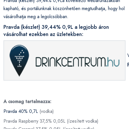
Pravda (készlet) 39,44% 0,9La következő webáruházakban
kapható, és portálunknak köszönhetően megtudhatja, hogy hol
vásárolhatja meg a legolcsóbban.
Pravda (készlet) 39,44% 0,9L a legjobb áron
vásárolhat ezekben az üzletekben:
A csomag tartalmazza:
Pravda 40% 0,7L
(vodka)
Pravda Raspberry 37,5% 0,05L (ízesített vodka)