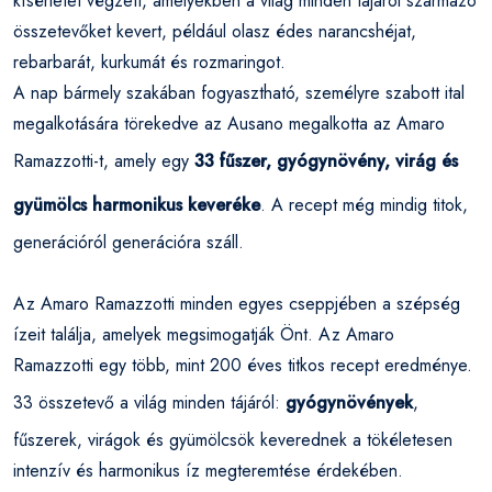
kísérletet végzett, amelyekben a világ minden tájáról származó
összetevőket kevert, például olasz édes narancshéjat,
rebarbarát, kurkumát és rozmaringot.
A nap bármely szakában fogyasztható, személyre szabott ital
megalkotására törekedve az Ausano megalkotta az Amaro
Ramazzotti-t, amely egy
33 fűszer, gyógynövény, virág és
gyümölcs harmonikus keveréke
. A recept még mindig titok,
generációról generációra száll.
Az Amaro Ramazzotti minden egyes cseppjében a szépség
ízeit találja, amelyek megsimogatják Önt. Az Amaro
Ramazzotti egy több, mint 200 éves titkos recept eredménye.
33 összetevő a világ minden tájáról:
gyógynövények
,
fűszerek, virágok és gyümölcsök keverednek a tökéletesen
intenzív és harmonikus íz megteremtése érdekében.