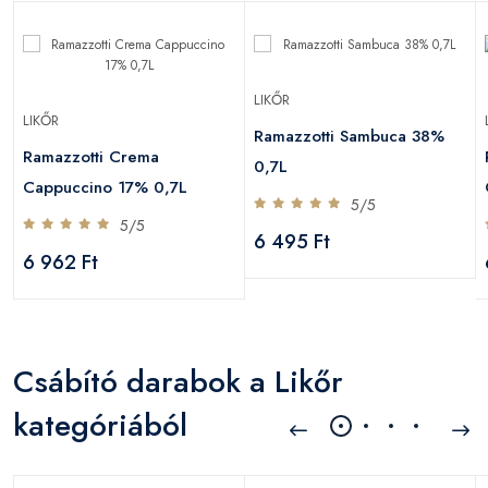
LIKŐR
LIKŐR
Ramazzotti Sambuca 38%
Ramazzotti Crema
0,7L
Cappuccino 17% 0,7L
5/5
5/5
6 495 Ft
6 962 Ft
Csábító darabok a Likőr
kategóriából