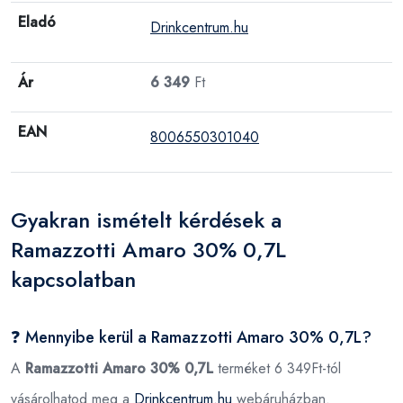
Eladó
Drinkcentrum.hu
Ár
6 349
Ft
EAN
8006550301040
Gyakran ismételt kérdések a
Ramazzotti Amaro 30% 0,7L
kapcsolatban
❓ Mennyibe kerül a Ramazzotti Amaro 30% 0,7L?
A
Ramazzotti Amaro 30% 0,7L
terméket 6 349Ft-tól
vásárolhatod meg a
Drinkcentrum.hu
webáruházban.