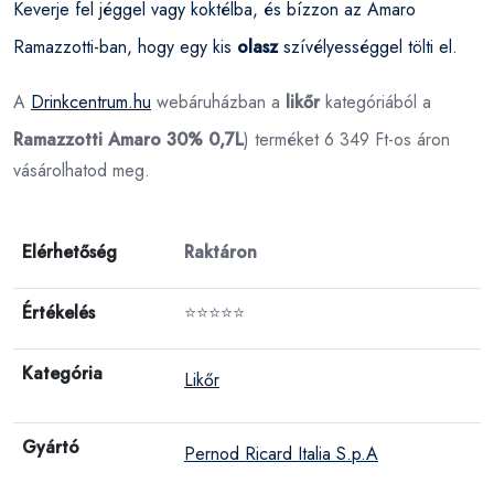
Keverje fel jéggel vagy koktélba, és bízzon az Amaro
Ramazzotti-ban, hogy egy kis
olasz
szívélyességgel tölti el.
A
Drinkcentrum.hu
webáruházban a
likőr
kategóriából a
Ramazzotti Amaro 30% 0,7L
) terméket 6 349 Ft-os áron
vásárolhatod meg.
Elérhetőség
Raktáron
Értékelés
⭐⭐⭐⭐⭐
Kategória
Likőr
Gyártó
Pernod Ricard Italia S.p.A