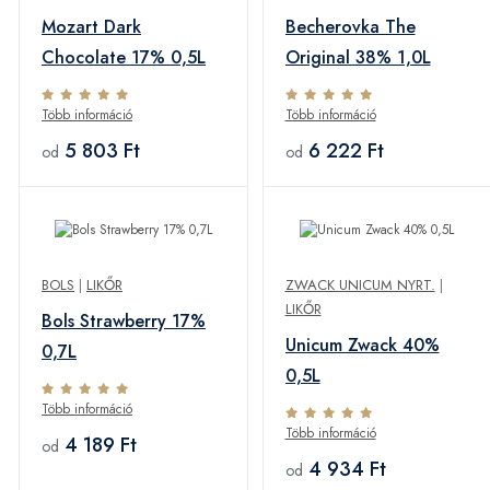
Mozart Dark
Becherovka The
Chocolate 17% 0,5L
Original 38% 1,0L
Több információ
Több információ
5 803 Ft
6 222 Ft
od
od
BOLS
|
LIKŐR
ZWACK UNICUM NYRT.
|
LIKŐR
Bols Strawberry 17%
Unicum Zwack 40%
0,7L
0,5L
Több információ
Több információ
4 189 Ft
od
4 934 Ft
od