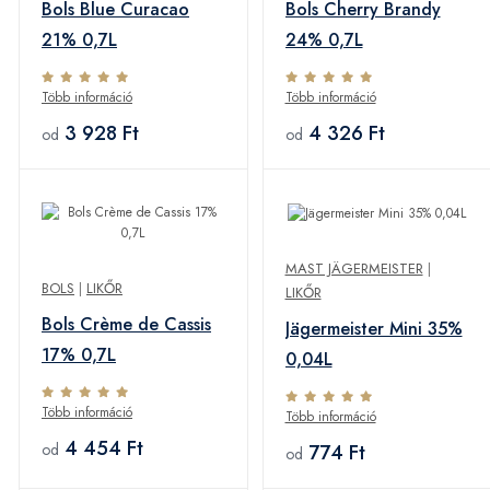
Bols Blue Curacao
Bols Cherry Brandy
21% 0,7L
24% 0,7L
Több információ
Több információ
3 928 Ft
4 326 Ft
od
od
MAST JÄGERMEISTER
|
BOLS
|
LIKŐR
LIKŐR
Bols Crème de Cassis
Jägermeister Mini 35%
17% 0,7L
0,04L
Több információ
Több információ
4 454 Ft
774 Ft
od
od