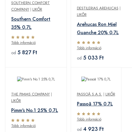
SOUTHERN COMFORT
DESTILERIAS AREHUCAS
|
COMPANY
|
LIKŐR
LIKŐR
Southern Comfort
Arehucas Ron Miel
35% 0,7L
Guanche 20% 0,7L
Több információ
Több információ
5 827 Ft
od
5 033 Ft
od
THE PIMMS COMPANY
|
PASSOÃ S.A.S.
|
LIKŐR
LIKŐR
Passoã 17% 0,7L
Pimm's No.1 25% 0,7L
Több információ
Több információ
4 923 Ft
od