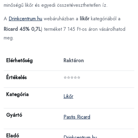
minőségű likőr és egyedi összetéveszthetetlen íz.
A
Drinkcentrum.hu
webáruházban a
likőr
kategóriából a
Ricard 45% 0,7L
) terméket 7 145 Ft-os áron vásárolhatod
meg.
Elérhetőség
Raktáron
Értékelés
⭐⭐⭐⭐⭐
Kategória
Likőr
Gyártó
Pastis Ricard
Eladó
Drinkcentrum.hu