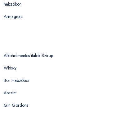
habzóbor
Armagnac
Alkoholmentes italok Szirup
Whisky
Bor Habzóbor
Abszint
Gin Gordons