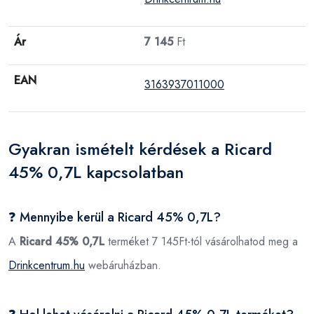
Ár
7 145
Ft
EAN
3163937011000
Gyakran ismételt kérdések a Ricard
45% 0,7L kapcsolatban
❓ Mennyibe kerül a Ricard 45% 0,7L?
A
Ricard 45% 0,7L
terméket 7 145Ft-tól vásárolhatod meg a
Drinkcentrum.hu
webáruházban.