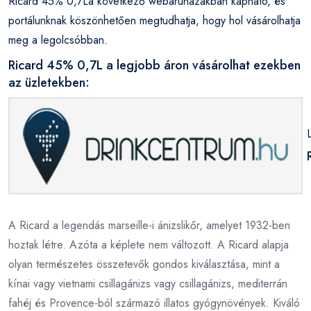
Ricard 45% 0,7La következő webáruházakban kapható, és
portálunknak köszönhetően megtudhatja, hogy hol vásárolhatja
meg a legolcsóbban.
Ricard 45% 0,7L a legjobb áron vásárolhat ezekben
az üzletekben:
A Ricard a legendás marseille-i ánizslikőr, amelyet 1932-ben
hoztak létre. Azóta a képlete nem változott. A Ricard alapja
olyan természetes összetevők gondos kiválasztása, mint a
kínai vagy vietnami csillagánizs vagy csillagánizs, mediterrán
fahéj és Provence-ból származó illatos gyógynövények. Kiváló