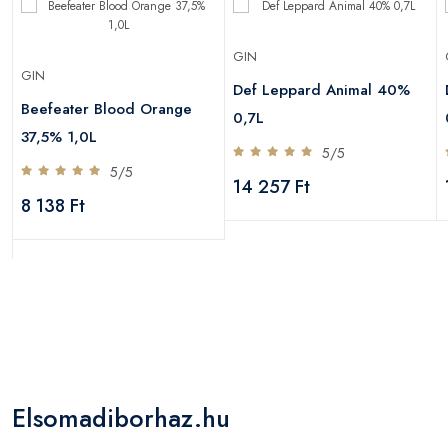
GIN
GIN
Def Leppard Animal 40%
Beefeater Blood Orange
0,7L
37,5% 1,0L
5/5
5/5
14 257 Ft
8 138 Ft
Elsomadiborhaz.hu