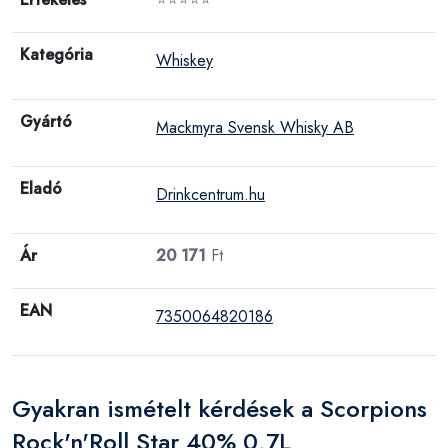
Kategória
Whiskey
Gyártó
Mackmyra Svensk Whisky AB
Eladó
Drinkcentrum.hu
Ár
20 171
Ft
EAN
7350064820186
Gyakran ismételt kérdések a Scorpions
Rock'n'Roll Star 40% 0,7L