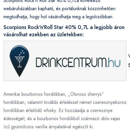
Scorpions Rock'n'Roll Star 40% 0,7La következő
webáruházakban kapható, és portálunknak köszönhetően
megtudhatja, hogy hol vásárolhatja meg a legolcsóbban.
Scorpions Rock'n'Roll Star 40% 0,7L a legjobb áron
vásárolhat ezekben az üzletekben:
Amerikai bourbonos hordókban, „Oloroso sherrys”
hordókban, valamint további érleléssel német cseresznyeboros
hordókban érlelődő whisky. Ez hozzáadja a cseresznye
édességét, és a bourbonos hordókból származó diós-vajas
ízű gyümölcsös vanília árnyalatával egészíti ki.