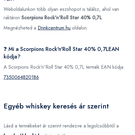
Weboldalunkon több olyan eszshopot is találsz, ahol van
raktáron
Scorpions Rock'n'Roll Star 40% 0,7L
Megnézheted a
Drinkcentrum.hu
oldalon.
❓ Mi a Scorpions Rock'n'Roll Star 40% 0,7LEAN
kódja?
A Scorpions Rock'n'Roll Star 40% 0,7L termék EAN kódja:
7350064820186
Egyéb whiskey keresés ár szerint
Lásd a termékeket ár szerint rendezve a legolcsóbbtól a