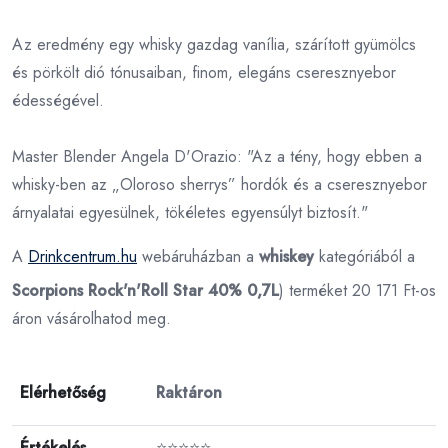
Az eredmény egy whisky gazdag vanília, szárított gyümölcs
és pörkölt dió tónusaiban, finom, elegáns cseresznyebor
édességével.
Master Blender Angela D'Orazio: "Az a tény, hogy ebben a
whisky-ben az „Oloroso sherrys” hordók és a cseresznyebor
árnyalatai egyesülnek, tökéletes egyensúlyt biztosít."
A
Drinkcentrum.hu
webáruházban a
whiskey
kategóriából a
Scorpions Rock'n'Roll Star 40% 0,7L
) terméket 20 171 Ft-os
áron vásárolhatod meg.
Elérhetőség
Raktáron
Értékelés
⭐⭐⭐⭐⭐