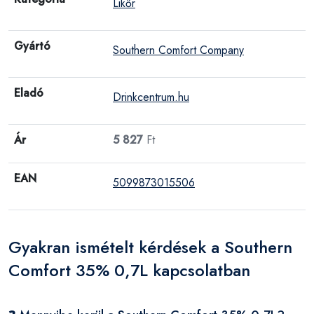
Likőr
Gyártó
Southern Comfort Company
Eladó
Drinkcentrum.hu
Ár
5 827
Ft
EAN
5099873015506
Gyakran ismételt kérdések a Southern
Comfort 35% 0,7L kapcsolatban