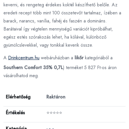
keverni, és rengeteg érdekes koktél készíthető belőle. Az
eredeti recept több mint 100 összetevőt tartalmaz, ízében a
barack, narancs, vanília, fahéj és faszén a domináns.
Barátaival így végtelen mennyiségű variációt kipróbálhat,
egész estés szórakozás lehet, ha kólával, különböző
gyümölcslevekkel, vagy tonikkal keverik össze.
A
Drinkcentrum.hu
webáruházban a
likőr
kategóriából a
Southern Comfort 35% 0,7L
) terméket 5 827 Ft-os áron
vásárolhatod meg.
Elérhetőség
Raktáron
Értékelés
⭐⭐⭐⭐⭐
Kategória