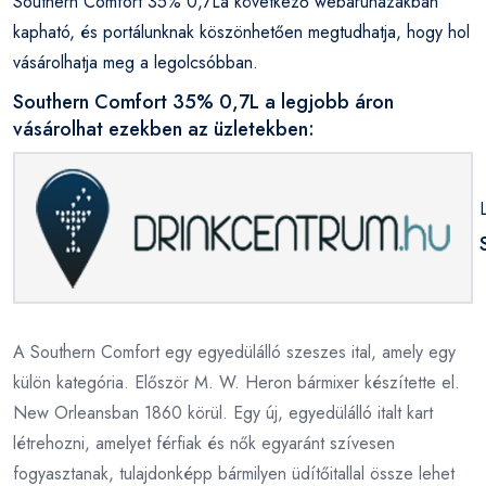
Southern Comfort 35% 0,7La következő webáruházakban
kapható, és portálunknak köszönhetően megtudhatja, hogy hol
vásárolhatja meg a legolcsóbban.
Southern Comfort 35% 0,7L a legjobb áron
vásárolhat ezekben az üzletekben:
A Southern Comfort egy egyedülálló szeszes ital, amely egy
külön kategória. Először M. W. Heron bármixer készítette el.
New Orleansban 1860 körül. Egy új, egyedülálló italt kart
létrehozni, amelyet férfiak és nők egyaránt szívesen
fogyasztanak, tulajdonképp bármilyen üdítőitallal össze lehet