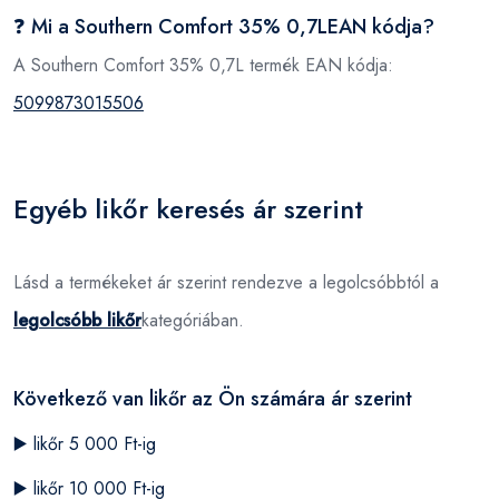
❓ Mi a Southern Comfort 35% 0,7LEAN kódja?
A Southern Comfort 35% 0,7L termék EAN kódja:
5099873015506
Egyéb likőr keresés ár szerint
Lásd a termékeket ár szerint rendezve a legolcsóbbtól a
legolcsóbb likőr
kategóriában.
Következő van likőr az Ön számára ár szerint
▶️
likőr 5 000 Ft-ig
▶️
likőr 10 000 Ft-ig