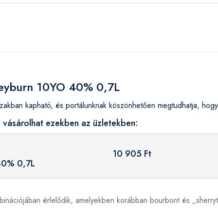
Speyburn 10YO 40% 0,7L
ban kapható, és portálunknak köszönhetően megtudhatja, hogy h
vásárolhat ezekben az üzletekben:
10 905 Ft
40% 0,7L
binációjában érlelődik, amelyekben korábban bourbont és „sherryt”