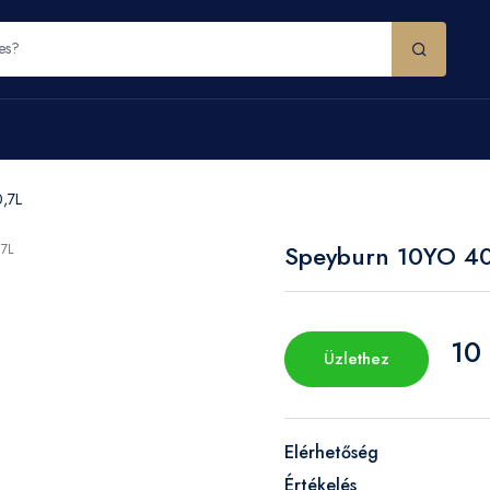
,7L
Speyburn 10YO 4
10
Üzlethez
Elérhetőség
Értékelés