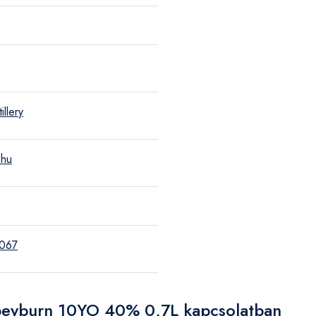
illery
.hu
067
Speyburn 10YO 40% 0,7L kapcsolatban