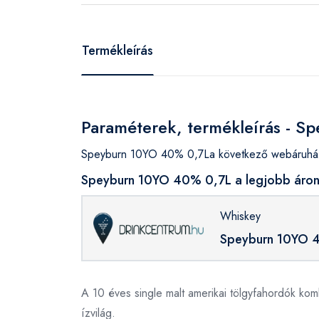
Termékleírás
Paraméterek, termékleírás - 
Speyburn 10YO 40% 0,7La következő webáruházak
Speyburn 10YO 40% 0,7L a legjobb áron 
Whiskey
Speyburn 10YO 
A 10 éves single malt amerikai tölgyfahordók kom
ízvilág.