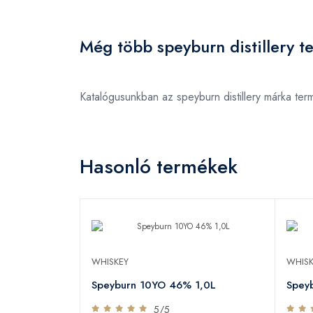
Még több speyburn distillery t
Katalógusunkban az speyburn distillery márka te
Hasonló termékek
WHISKEY
WHISK
Speyburn 10YO 46% 1,0L
Spey
5/5