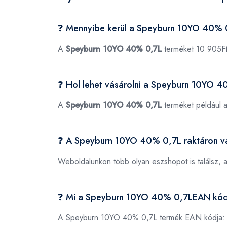
❓ Mennyibe kerül a Speyburn 10YO 40% 
A
Speyburn 10YO 40% 0,7L
terméket 10 905Ft
❓ Hol lehet vásárolni a Speyburn 10YO 
A
Speyburn 10YO 40% 0,7L
terméket például 
❓ A Speyburn 10YO 40% 0,7L raktáron v
Weboldalunkon több olyan eszshopot is találsz, 
❓ Mi a Speyburn 10YO 40% 0,7LEAN kó
A Speyburn 10YO 40% 0,7L termék EAN kódja