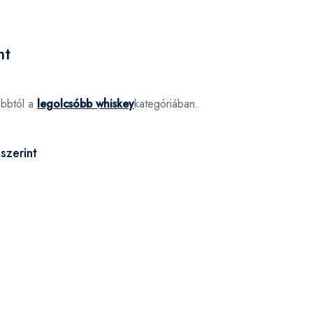
nt
óbbtól a
legolcsóbb whiskey
kategóriában.
szerint