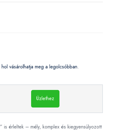
ol vásárolhatja meg a legolcsóbban.
Üzlethez
 is érleltek – mély, komplex és kiegyensúlyozott