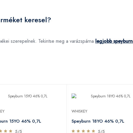
erméket keresel?
rmékei szerepelnek. Tekintse meg a varázspárna
legjobb speyburn 
EY
WHISKEY
burn 15YO 46% 0,7L
Speyburn 18YO 46% 0,7L
5/5
5/5