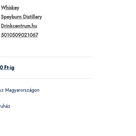
Whiskey
Speyburn Distillery
Drinkcentrum.hu
5010509021067
 Ft-ig
ész Magyarországon
ruház