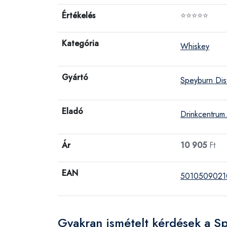
Értékelés
⭐⭐⭐⭐⭐
Kategória
Whiskey
Gyártó
Speyburn Dist
Eladó
Drinkcentrum
Ár
10 905
Ft
EAN
5010509021
Gyakran ismételt kérdések a 