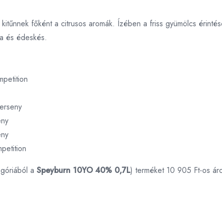
an kitűnnek főként a citrusos aromák. Ízében a friss gyümölcs érintés
ma és édeskés.
petition
erseny
eny
eny
petition
góriából a
Speyburn 10YO 40% 0,7L
) terméket 10 905 Ft-os ár