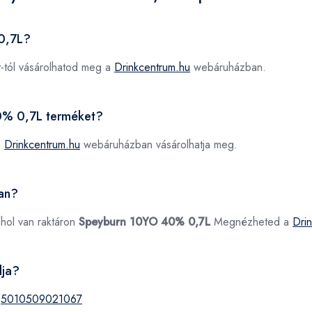
0,7L?
-tól vásárolhatod meg a
Drinkcentrum.hu
webáruházban.
40% 0,7L terméket?
a
Drinkcentrum.hu
webáruházban vásárolhatja meg.
an?
ahol van raktáron
Speyburn 10YO 40% 0,7L
Megnézheted a
Dri
dja?
:
5010509021067