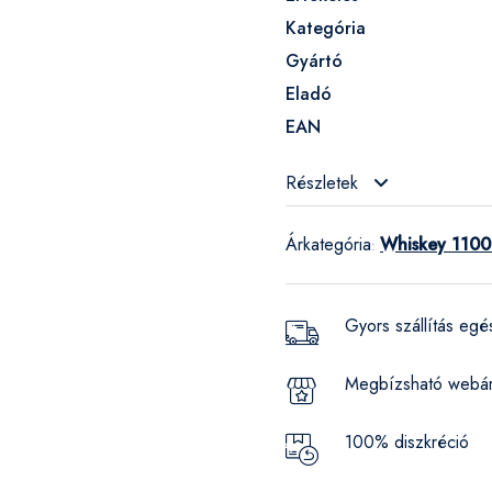
Kategória
Gyártó
Eladó
EAN
Részletek
Árkategória
Whiskey 11000
:
Gyors szállítás eg
Megbízsható webá
100% diszkréció