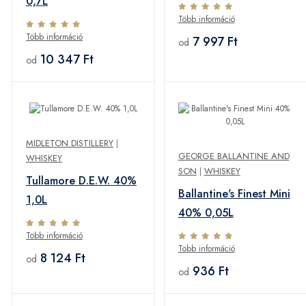
0,7L
Több információ
Több információ
7 997 Ft
od
10 347 Ft
od
MIDLETON DISTILLERY
|
GEORGE BALLANTINE AND
WHISKEY
SON
|
WHISKEY
Tullamore D.E.W. 40%
Ballantine's Finest Mini
1,0L
40% 0,05L
Több információ
Több információ
8 124 Ft
od
936 Ft
od