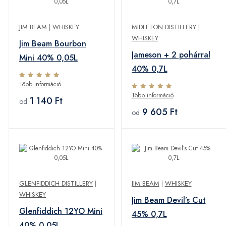
JIM BEAM
|
WHISKEY
MIDLETON DISTILLERY
|
WHISKEY
Jim Beam Bourbon
Jameson + 2 pohárral
Mini 40% 0,05L
40% 0,7L
Több információ
Több információ
1 140 Ft
od
9 605 Ft
od
GLENFIDDICH DISTILLERY
|
JIM BEAM
|
WHISKEY
WHISKEY
Jim Beam Devil’s Cut
Glenfiddich 12YO Mini
45% 0,7L
40% 0,05L