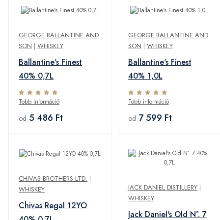
GEORGE BALLANTINE AND
GEORGE BALLANTINE AND
SON
|
WHISKEY
SON
|
WHISKEY
Ballantine's Finest
Ballantine's Finest
40% 0,7L
40% 1,0L
Több információ
Több információ
5 486 Ft
7 599 Ft
od
od
CHIVAS BROTHERS LTD.
|
JACK DANIEL DISTILLERY
|
WHISKEY
WHISKEY
Chivas Regal 12YO
Jack Daniel's Old N°. 7
40% 0,7L