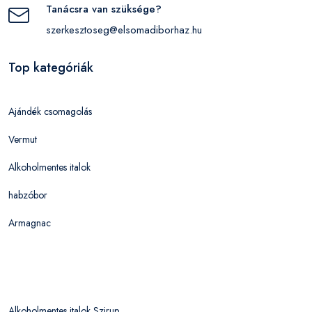
Tanácsra van szüksége?
szerkesztoseg@elsomadiborhaz.hu
Top kategóriák
Ajándék csomagolás
Vermut
Alkoholmentes italok
habzóbor
Armagnac
Alkoholmentes italok Szirup