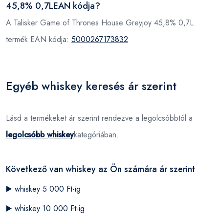
45,8% 0,7LEAN kódja?
A Talisker Game of Thrones House Greyjoy 45,8% 0,7L
termék EAN kódja:
5000267173832
Egyéb whiskey keresés ár szerint
Lásd a termékeket ár szerint rendezve a legolcsóbbtól a
legolcsóbb whiskey
kategóriában.
Következő van whiskey az Ön számára ár szerint
▶️
whiskey 5 000 Ft-ig
▶️
whiskey 10 000 Ft-ig