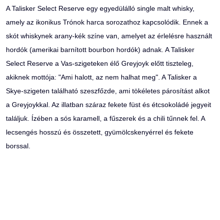
A Talisker Select Reserve egy egyedülálló single malt whisky,
amely az ikonikus Trónok harca sorozathoz kapcsolódik. Ennek a
skót whiskynek arany-kék színe van, amelyet az érlelésre használt
hordók (amerikai barnított bourbon hordók) adnak. A Talisker
Select Reserve a Vas-szigeteken élő Greyjoyk előtt tiszteleg,
akiknek mottója: "Ami halott, az nem halhat meg". A Talisker a
Skye-szigeten található szeszfőzde, ami tökéletes párosítást alkot
a Greyjoykkal. Az illatban száraz fekete füst és étcsokoládé jegyeit
találjuk. Ízében a sós karamell, a fűszerek és a chili tűnnek fel. A
lecsengés hosszú és összetett, gyümölcskenyérrel és fekete
borssal.