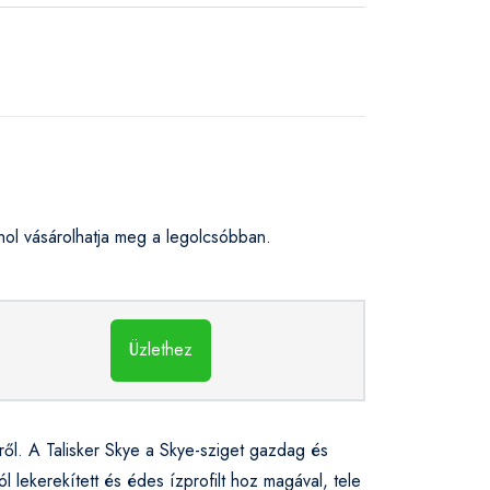
ol vásárolhatja meg a legolcsóbban.
Üzlethez
éről. A Talisker Skye a Skye-sziget gazdag és
jól lekerekített és édes ízprofilt hoz magával, tele