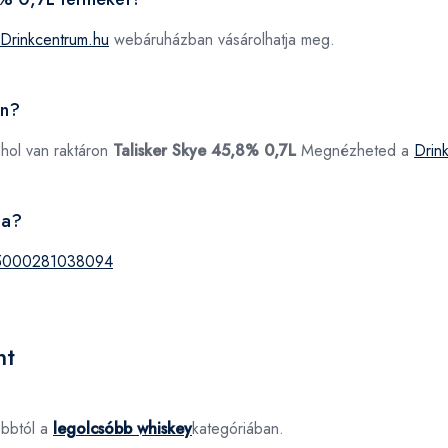
Drinkcentrum.hu
webáruházban vásárolhatja meg.
an?
ahol van raktáron
Talisker Skye 45,8% 0,7L
Megnézheted a
Drin
ja?
5000281038094
nt
óbbtól a
legolcsóbb whiskey
kategóriában.