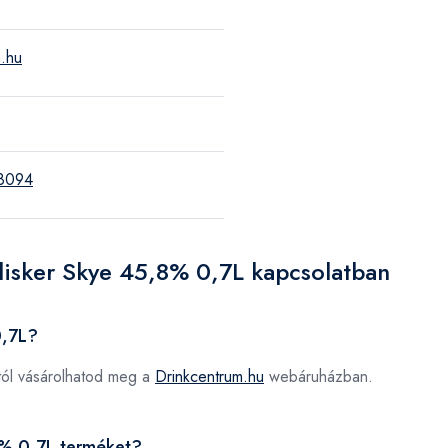
m.hu
8094
alisker Skye 45,8% 0,7L kapcsolatban
0,7L?
tól vásárolhatod meg a
Drinkcentrum.hu
webáruházban.
,8% 0,7L terméket?