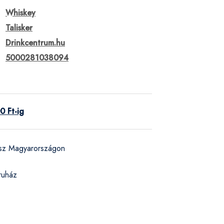
Whiskey
Talisker
Drinkcentrum.hu
5000281038094
0 Ft-ig
ész Magyarországon
ruház