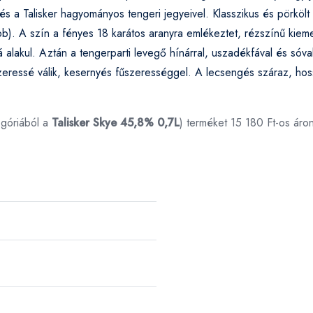
el és a Talisker hagyományos tengeri jegyeivel. Klasszikus és pörköl
b). A szín a fényes 18 karátos aranyra emlékeztet, rézszínű kieme
 alakul. Aztán a tengerparti levegő hínárral, uszadékfával és sóv
eressé válik, kesernyés fűszerességgel. A lecsengés száraz, hos
góriából a
Talisker Skye 45,8% 0,7L
) terméket 15 180 Ft-os áro