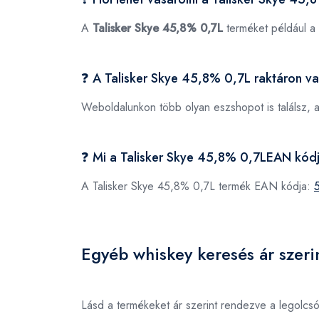
A
Talisker Skye 45,8% 0,7L
terméket például a
❓ A Talisker Skye 45,8% 0,7L raktáron v
Weboldalunkon több olyan eszshopot is találsz, 
❓ Mi a Talisker Skye 45,8% 0,7LEAN kód
A Talisker Skye 45,8% 0,7L termék EAN kódja:
Egyéb whiskey keresés ár szeri
Lásd a termékeket ár szerint rendezve a legolcs