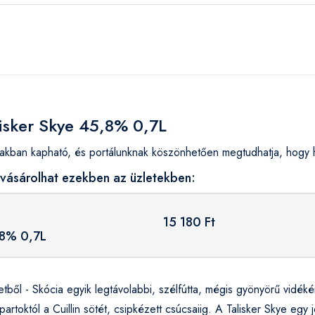
lisker Skye 45,8% 0,7L
kban kapható, és portálunknak köszönhetően megtudhatja, hogy h
 vásárolhat ezekben az üzletekben:
15 180 Ft
,8% 0,7L
tből - Skócia egyik legtávolabbi, szélfútta, mégis gyönyörű vidék
 partoktól a Cuillin sötét, csipkézett csúcsaiig. A Talisker Skye egy 