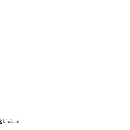
k
kínálatát.