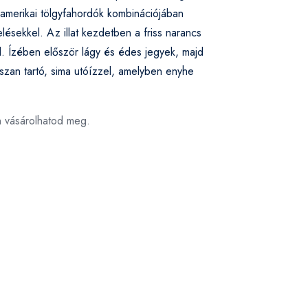
t amerikai tölgyfahordók kombinációjában
lésekkel. Az illat kezdetben a friss narancs
al. Ízében először lágy és édes jegyek, majd
szan tartó, sima utóízzel, amelyben enyhe
n vásárolhatod meg.