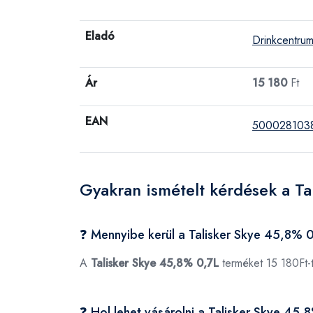
Eladó
Drinkcentru
Ár
15 180
Ft
EAN
500028103
Gyakran ismételt kérdések a T
❓ Mennyibe kerül a Talisker Skye 45,8% 
A
Talisker Skye 45,8% 0,7L
terméket 15 180Ft-
❓ Hol lehet vásárolni a Talisker Skye 45