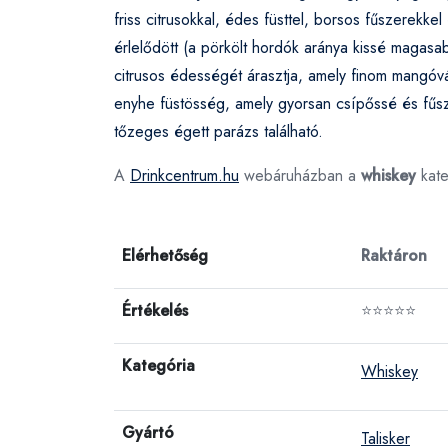
friss citrusokkal, édes füsttel, borsos fűszerekk
érlelődött (a pörkölt hordók aránya kissé magasab
citrusos édességét árasztja, amely finom mangóvá
enyhe füstösség, amely gyorsan csípőssé és fűsz
tőzeges égett parázs található.
A
Drinkcentrum.hu
webáruházban a
whiskey
kate
Elérhetőség
Raktáron
Értékelés
⭐⭐⭐⭐⭐
Kategória
Whiskey
Gyártó
Talisker