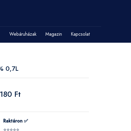
Webáruházak
Magazin
Kapcsolat
8% 0,7L
180 Ft
Raktáron ✅
⭐⭐⭐⭐⭐