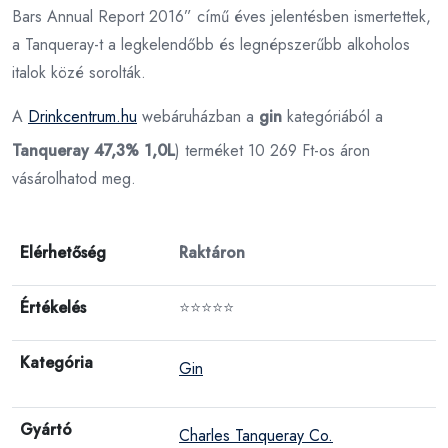
Bars Annual Report 2016” című éves jelentésben ismertettek,
a Tanqueray-t a legkelendőbb és legnépszerűbb alkoholos
italok közé sorolták.
A
Drinkcentrum.hu
webáruházban a
gin
kategóriából a
Tanqueray 47,3% 1,0L
) terméket 10 269 Ft-os áron
vásárolhatod meg.
Elérhetőség
Raktáron
Értékelés
⭐⭐⭐⭐⭐
Kategória
Gin
Gyártó
Charles Tanqueray Co.