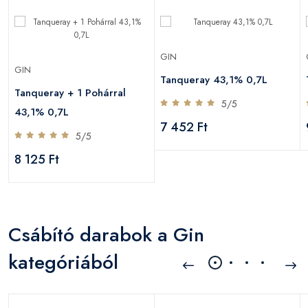
GIN
GIN
Tanqueray 43,1% 0,7L
Tanqueray + 1 Pohárral
5/5
43,1% 0,7L
7 452 Ft
5/5
8 125 Ft
Csábító darabok a Gin
kategóriából