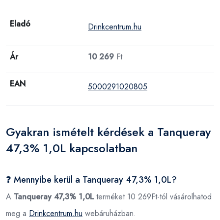
Eladó
Drinkcentrum.hu
Ár
10 269
Ft
EAN
5000291020805
Gyakran ismételt kérdések a Tanqueray
47,3% 1,0L kapcsolatban
❓ Mennyibe kerül a Tanqueray 47,3% 1,0L?
A
Tanqueray 47,3% 1,0L
terméket 10 269Ft-tól vásárolhatod
meg a
Drinkcentrum.hu
webáruházban.