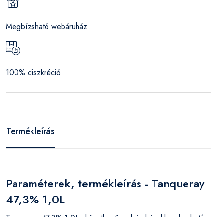
Megbízsható webáruház
100% diszkréció
Termékleírás
Paraméterek, termékleírás - Tanqueray
47,3% 1,0L