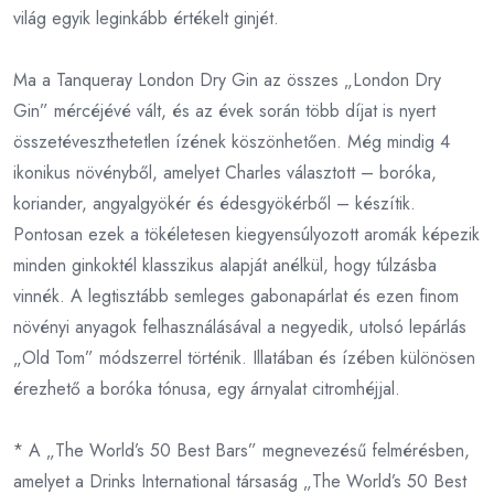
világ egyik leginkább értékelt ginjét.
Ma a Tanqueray London Dry Gin az összes „London Dry
Gin” mércéjévé vált, és az évek során több díjat is nyert
összetéveszthetetlen ízének köszönhetően. Még mindig 4
ikonikus növényből, amelyet Charles választott – boróka,
koriander, angyalgyökér és édesgyökérből – készítik.
Pontosan ezek a tökéletesen kiegyensúlyozott aromák képezik
minden ginkoktél klasszikus alapját anélkül, hogy túlzásba
vinnék. A legtisztább semleges gabonapárlat és ezen finom
növényi anyagok felhasználásával a negyedik, utolsó lepárlás
„Old Tom” módszerrel történik. Illatában és ízében különösen
érezhető a boróka tónusa, egy árnyalat citromhéjjal.
* A „The World’s 50 Best Bars” megnevezésű felmérésben,
amelyet a Drinks International társaság „The World’s 50 Best