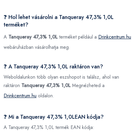
❓ Hol lehet vásárolni a Tanqueray 47,3% 1,0L
terméket?
A
Tanqueray 47,3% 1,0L
terméket például a
Drinkcentrum.hu
webáruházban vásárolhatja meg.
❓ A Tanqueray 47,3% 1,0L raktáron van?
Weboldalunkon több olyan eszshopot is találsz, ahol van
raktáron
Tanqueray 47,3% 1,0L
Megnézheted a
Drinkcentrum.hu
oldalon.
❓ Mi a Tanqueray 47,3% 1,0LEAN kódja?
A Tanqueray 47,3% 1,0L termék EAN kódja: