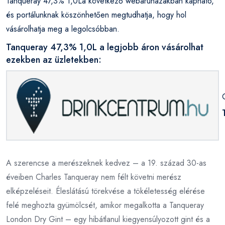
Tanqueray 47,3% 1,0La következő webáruházakban kapható,
és portálunknak köszönhetően megtudhatja, hogy hol
vásárolhatja meg a legolcsóbban.
Tanqueray 47,3% 1,0L a legjobb áron vásárolhat
ezekben az üzletekben:
A szerencse a merészeknek kedvez – a 19. század 30-as
éveiben Charles Tanqueray nem félt követni merész
elképzeléseit. Éleslátású törekvése a tökéletesség elérése
felé meghozta gyümölcsét, amikor megalkotta a Tanqueray
London Dry Gint – egy hibátlanul kiegyensúlyozott gint és a