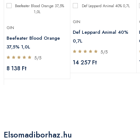
GIN
GIN
Def Leppard Animal 40%
Beefeater Blood Orange
0,7L
37,5% 1,0L
5/5
5/5
14 257 Ft
8 138 Ft
Elsomadiborhaz.hu