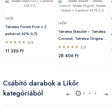
LIKŐR
LIKŐR
Tatratea Forest Fruit + 2
Tatratea (készlet – Tatratea
pohárral 62% 0,7L
Coconut, Tatratea Original,
5/5
Tatratea Outlaw) + 6
5/5
11 396 Ft
pohárral 48,7% 2,1L
28 406 Ft
Csábító darabok a Likőr
kategóriából