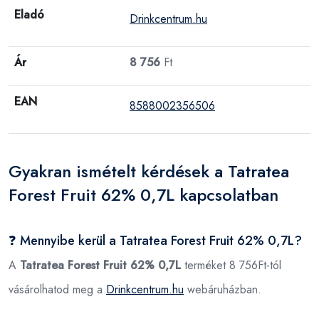
Eladó
Drinkcentrum.hu
Ár
8 756
Ft
EAN
8588002356506
Gyakran ismételt kérdések a Tatratea
Forest Fruit 62% 0,7L kapcsolatban
❓ Mennyibe kerül a Tatratea Forest Fruit 62% 0,7L?
A
Tatratea Forest Fruit 62% 0,7L
terméket 8 756Ft-tól
vásárolhatod meg a
Drinkcentrum.hu
webáruházban.