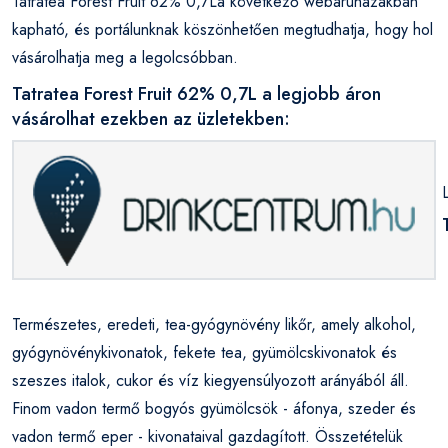
Tatratea Forest Fruit 62% 0,7La következő webáruházakban
kapható, és portálunknak köszönhetően megtudhatja, hogy hol
vásárolhatja meg a legolcsóbban.
Tatratea Forest Fruit 62% 0,7L a legjobb áron
vásárolhat ezekben az üzletekben:
Természetes, eredeti, tea-gyógynövény likőr, amely alkohol,
gyógynövénykivonatok, fekete tea, gyümölcskivonatok és
szeszes italok, cukor és víz kiegyensúlyozott arányából áll.
Finom vadon termő bogyós gyümölcsök - áfonya, szeder és
vadon termő eper - kivonataival gazdagított. Összetételük