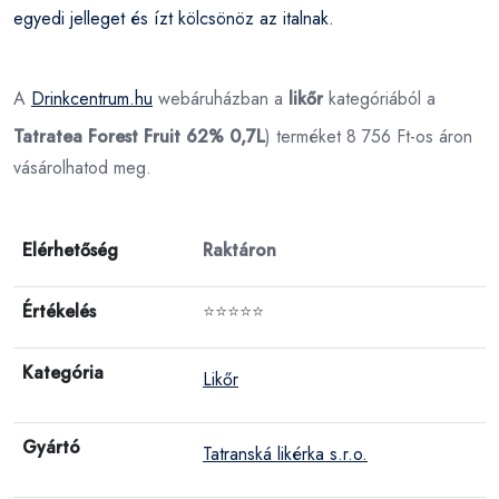
egyedi jelleget és ízt kölcsönöz az italnak.
A
Drinkcentrum.hu
webáruházban a
likőr
kategóriából a
Tatratea Forest Fruit 62% 0,7L
) terméket 8 756 Ft-os áron
vásárolhatod meg.
Elérhetőség
Raktáron
Értékelés
⭐⭐⭐⭐⭐
Kategória
Likőr
Gyártó
Tatranská likérka s.r.o.