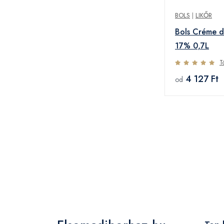
BOLS
|
LIKŐR
Bols Créme 
17% 0,7L
T
4 127 Ft
od