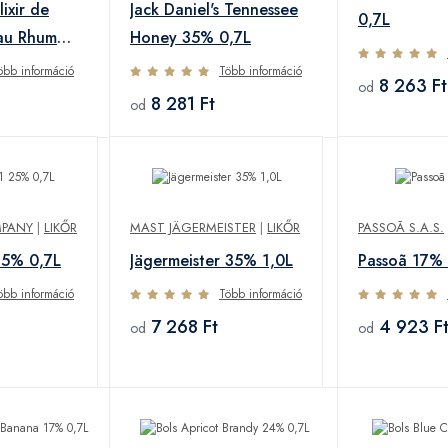
ixir de
Jack Daniel's Tennessee
0,7L
au Rhum
Honey 35% 0,7L
öbb információ
Több információ
8 263 Ft
od
8 281 Ft
od
MPANY
|
LIKŐR
MAST JÄGERMEISTER
|
LIKŐR
PASSOÃ S.A.S.
25% 0,7L
Jägermeister 35% 1,0L
Passoã 17% 
öbb információ
Több információ
7 268 Ft
4 923 F
od
od