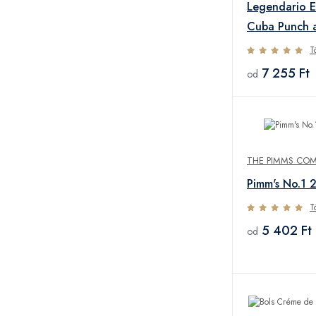
Legendario El
Cuba Punch 
34% 0,7L
T
7 255 Ft
od
THE PIMMS CO
Pimm's No.1 
T
5 402 Ft
od