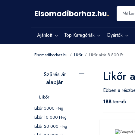
Elsomadiborhaz.hu
.
Ajánlott
Top Kategóriák
Gyártók
Elsomadiborhaz.hu
Likőr
Likőr akár 8 800 Ft
Likőr 
Szűrés ár
alapján
Ebben a részben
Likőr
188
termék
Likőr 5000 Ft-ig
Likőr 10 000 Ft-ig
Likőr 20 000 Ft-ig