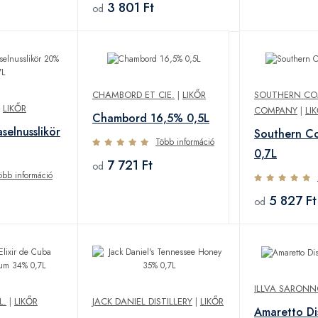
3 801 Ft
od
CHAMBORD ET CIE.
|
LIKŐR
SOUTHERN C
|
LIKŐR
COMPANY
|
LI
Chambord 16,5% 0,5L
selnusslikör
Southern C
Több információ
0,7L
7 721 Ft
od
öbb információ
5 827 Ft
od
ILLVA SARON
L.
|
LIKŐR
JACK DANIEL DISTILLERY
|
LIKŐR
Amaretto D