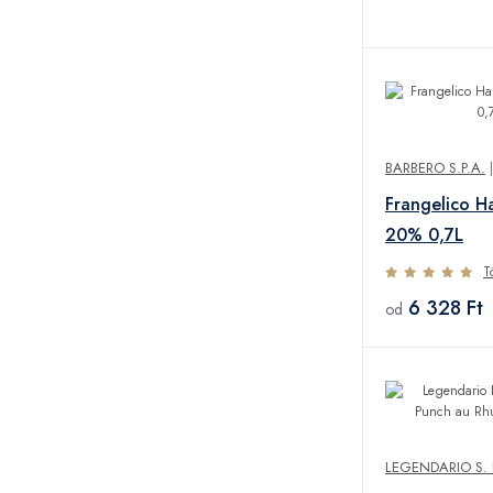
BARBERO S.P.A.
Frangelico Ha
20% 0,7L
T
6 328 Ft
od
LEGENDARIO S. 