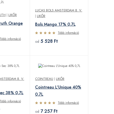
LUCAS BOLS AMSTERDAM B. V.
RUTH
|
LIKŐR
|
LIKŐR
Truth Orange
Bols Mango 17% 0,7L
Több információ
Több információ
5 528 Ft
od
MSTERDAM B. V.
COINTREAU
|
LIKŐR
Cointreau L'Unique 40%
 Sec 38% 0,7L
0,7L
Több információ
Több információ
t
7 257 Ft
od