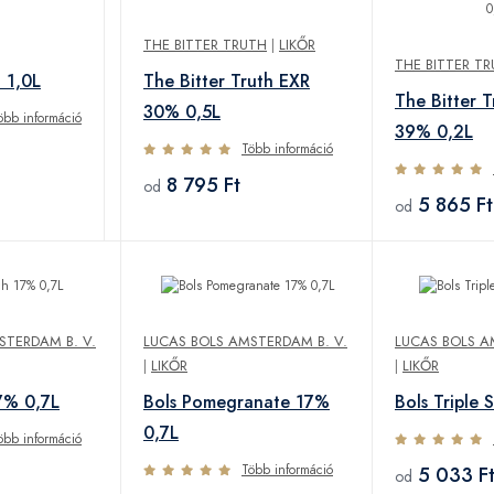
THE BITTER TRUTH
|
LIKŐR
THE BITTER T
 1,0L
The Bitter Truth EXR
The Bitter 
30% 0,5L
öbb információ
39% 0,2L
Több információ
8 795 Ft
od
5 865 Ft
od
STERDAM B. V.
LUCAS BOLS AMSTERDAM B. V.
LUCAS BOLS A
|
LIKŐR
|
LIKŐR
7% 0,7L
Bols Pomegranate 17%
Bols Triple
0,7L
öbb információ
Több információ
5 033 F
od