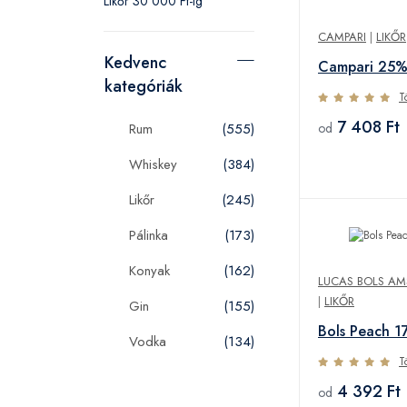
Likőr 30 000 Ft-ig
CAMPARI
|
LIKŐR
Kedvenc
Campari 25%
kategóriák
T
7 408 Ft
od
Rum
(555)
Whiskey
(384)
Likőr
(245)
Pálinka
(173)
Konyak
(162)
LUCAS BOLS AM
|
LIKŐR
Gin
(155)
Bols Peach 1
Vodka
(134)
T
4 392 Ft
od