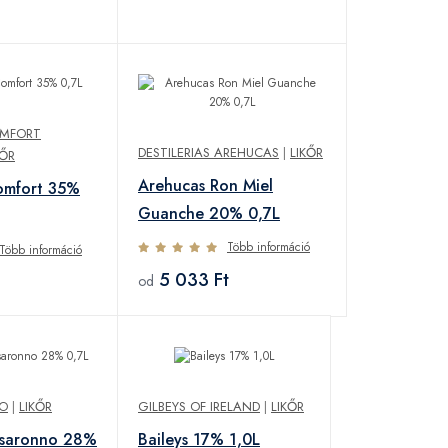
OMFORT
DESTILERIAS AREHUCAS
|
LIKŐR
KŐR
Arehucas Ron Miel
omfort 35%
Guanche 20% 0,7L
Több információ
Több információ
5 033 Ft
od
NO
|
LIKŐR
GILBEYS OF IRELAND
|
LIKŐR
isaronno 28%
Baileys 17% 1,0L