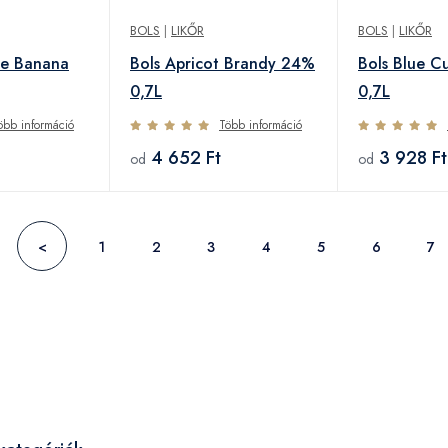
BOLS
|
LIKŐR
BOLS
|
LIKŐR
de Banana
Bols Apricot Brandy 24%
Bols Blue 
0,7L
0,7L
öbb információ
Több információ
4 652 Ft
3 928 Ft
od
od
<
1
2
3
4
5
6
7