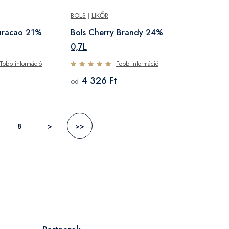
BOLS
|
LIKŐR
Curacao 21%
Bols Cherry Brandy 24%
0,7L
Több információ
Több információ
4 326 Ft
od
8
>
>>