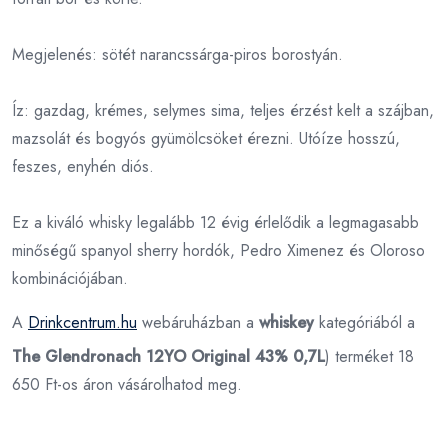
Megjelenés: sötét narancssárga-piros borostyán.
Íz: gazdag, krémes, selymes sima, teljes érzést kelt a szájban,
mazsolát és bogyós gyümölcsöket érezni. Utóíze hosszú,
feszes, enyhén diós.
Ez a kiváló whisky legalább 12 évig érlelődik a legmagasabb
minőségű spanyol sherry hordók, Pedro Ximenez és Oloroso
kombinációjában.
A
Drinkcentrum.hu
webáruházban a
whiskey
kategóriából a
The Glendronach 12YO Original 43% 0,7L
) terméket 18
650 Ft-os áron vásárolhatod meg.