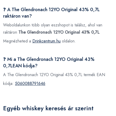
❓ A The Glendronach 12YO Original 43% 0,7L
raktáron van?
Weboldalunkon több olyan eszshopot is találsz, ahol van
raktáron
The Glendronach 12YO Original 43% 0,7L
Megnézheted a
Drinkcentrum.hu
oldalon.
❓ Mi a The Glendronach 12YO Original 43%
0,7LEAN kódja?
A The Glendronach 12YO Original 43% 0,7L termék EAN
kódja:
5060088791646
Egyéb whiskey keresés ár szerint