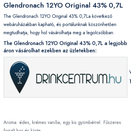
Glendronach 12YO Original 43% 0,7L
The Glendronach 12YO Original 43% 0,7La következő
webáruházakban kapható, és portálunknak köszönhetően
megtudhatja, hogy hol vásárolhatja meg a legolcsóbban.
The Glendronach 12YO Original 43% 0,7L a legjobb
áron vásárolhat ezekben az üzletekben:
Aroma: édes, krémes vanília, egy kis gyömbérrel. Fűszeres
forralt bor és körte.