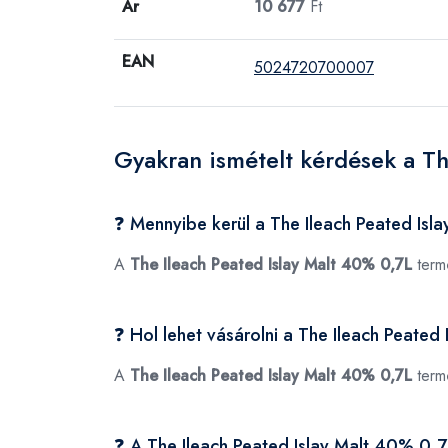
Ár
10 677
Ft
EAN
5024720700007
Gyakran ismételt kérdések a Th
❓ Mennyibe kerül a The Ileach Peated Is
A
The Ileach Peated Islay Malt 40% 0,7L
term
❓ Hol lehet vásárolni a The Ileach Peate
A
The Ileach Peated Islay Malt 40% 0,7L
term
❓ A The Ileach Peated Islay Malt 40% 0,7