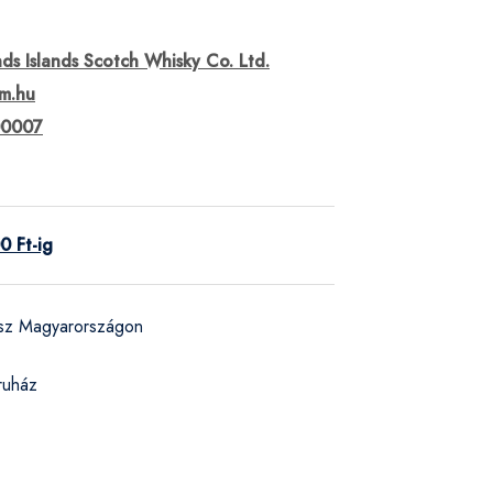
ds Islands Scotch Whisky Co. Ltd.
um.hu
00007
0 Ft-ig
ész Magyarországon
ruház