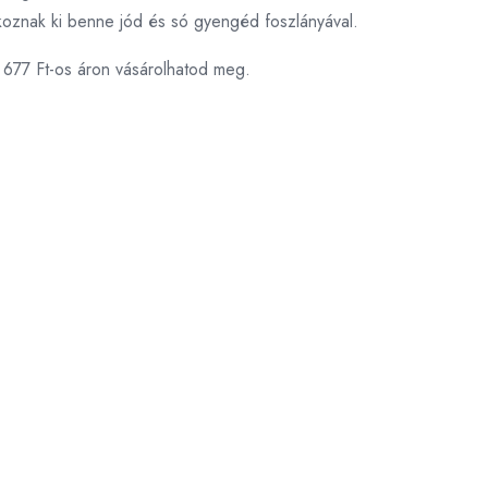
koznak ki benne jód és só gyengéd foszlányával.
 677 Ft-os áron vásárolhatod meg.