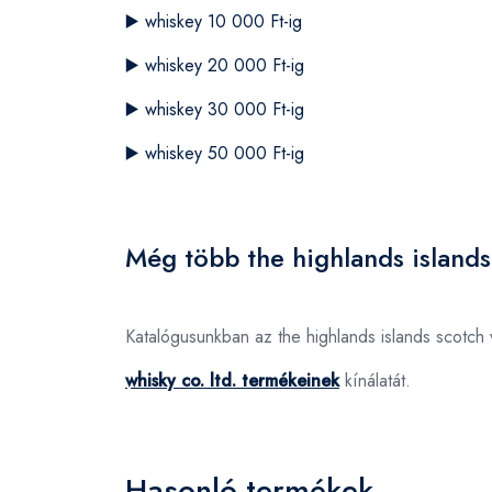
▶️
whiskey 10 000 Ft-ig
▶️
whiskey 20 000 Ft-ig
▶️
whiskey 30 000 Ft-ig
▶️
whiskey 50 000 Ft-ig
Még több the highlands islands
Katalógusunkban az the highlands islands scotch
whisky co. ltd. termékeinek
kínálatát.
Hasonló termékek