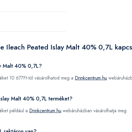
e Ileach Peated Islay Malt 40% 0,7L kapc
lay Malt 40% 0,7L?
éket 10 677Ft-tól vásárolhatod meg a
Drinkcentrum.hu
webáruházb
d Islay Malt 40% 0,7L terméket?
éket például a
Drinkcentrum.hu
webáruházban vásárolhatja meg.
L raktáron van?