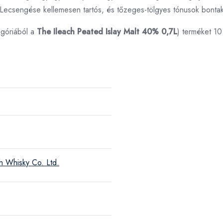
. Lecsengése kellemesen tartós, és tőzeges-tölgyes tónusok bonta
góriából a
The Ileach Peated Islay Malt 40% 0,7L
) terméket 10
h Whisky Co. Ltd.