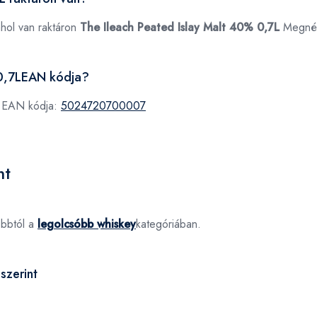
ahol van raktáron
The Ileach Peated Islay Malt 40% 0,7L
Megné
 0,7LEAN kódja?
k EAN kódja:
5024720700007
nt
óbbtól a
legolcsóbb whiskey
kategóriában.
szerint