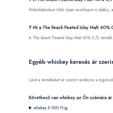
Weboldalunkon több olyan eszshopot is találsz, 
❓ Mi a The Ileach Peated Islay Malt 40%
A The Ileach Peated Islay Malt 40% 0,7L termé
Egyéb whiskey keresés ár szeri
Lásd a termékeket ár szerint rendezve a legolcs
Következő van whiskey az Ön számára ár 
▶️
whiskey 5 000 Ft-ig