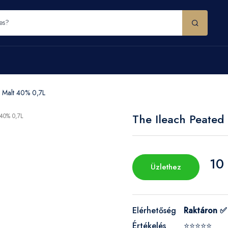
y Malt 40% 0,7L
The Ileach Peated 
10
Üzlethez
Elérhetőség
Raktáron ✅
Értékelés
⭐⭐⭐⭐⭐