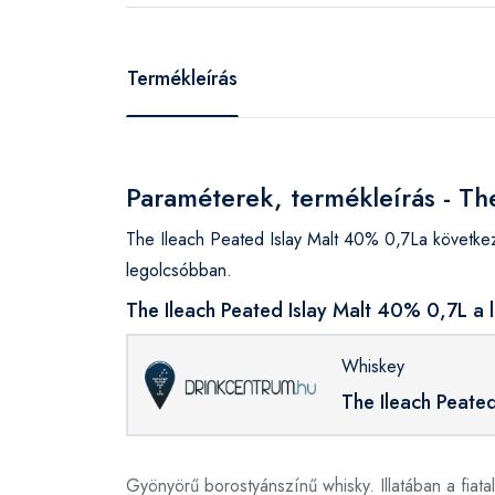
Termékleírás
Paraméterek, termékleírás - Th
The Ileach Peated Islay Malt 40% 0,7La követke
legolcsóbban.
The Ileach Peated Islay Malt 40% 0,7L a 
Whiskey
The Ileach Peate
Gyönyörű borostyánszínű whisky. Illatában a fiat