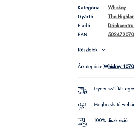
Kategória
Whiskey
Gyártó
The Highlan
Eladó
Drinkcentr
EAN
50247207
Részletek
Árkategória
Whiskey 1070
:
Gyors szállítás eg
Megbízsható webá
100% diszkréció