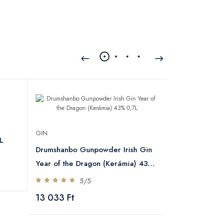
GIN
GIN
L
Generous 44
Drumshanbo Gunpowder Irish Gin
5
Year of the Dragon (Kerámia) 43%
13 237 Ft
0,7L
5/5
13 033 Ft