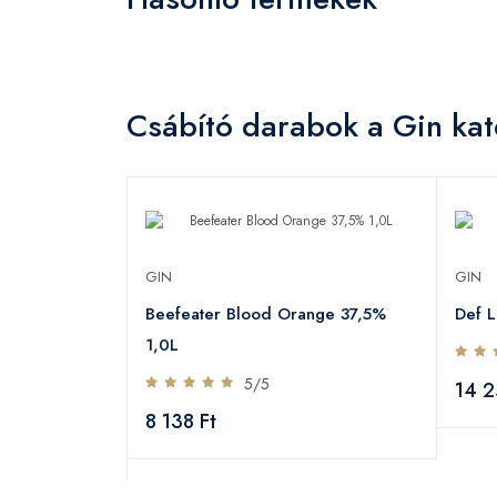
Csábító darabok a Gin kat
GIN
GIN
Beefeater Blood Orange 37,5%
Def 
jándékdoboz
1,0L
5/5
14 2
8 138 Ft