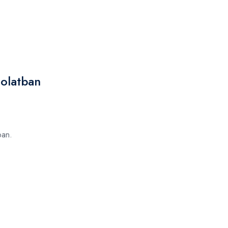
solatban
an.