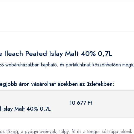
e Ileach Peated Islay Malt 40% 0,7L
ző webáruházakban kapható, és portálunknak köszönhetően megtud
legjobb áron vásárolhat ezekben az üzletekben:
10 677 Ft
d Islay Malt 40% 0,7L
alos tőzeg, a gyógynövények, tölgy, fű és a tenger sóssága jelen