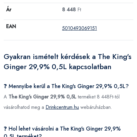
Ár
8 448
Ft
EAN
5010493069151
Gyakran ismételt kérdések a The King's
Ginger 29,9% 0,5L kapcsolatban
❓ Mennyibe kerül a The King's Ginger 29,9% 0,5L?
A
The King's Ginger 29,9% 0,5L
terméket 8 448Ft-tól
vásárolhatod meg a
Drinkcentrum.hu
webáruházban.
❓ Hol lehet vásárolni a The King's Ginger 29,9%
0,5L terméket?