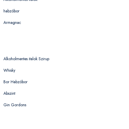
habzóbor
Armagnac
Alkoholmentes italok Szirup
Whisky
Bor Habzóbor
Abszint
Gin Gordons