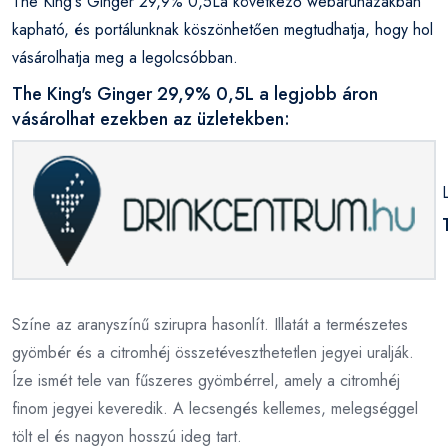
The King's Ginger 29,9% 0,5La következő webáruházakban
kapható, és portálunknak köszönhetően megtudhatja, hogy hol
vásárolhatja meg a legolcsóbban.
The King's Ginger 29,9% 0,5L a legjobb áron
vásárolhat ezekben az üzletekben:
Színe az aranyszínű szirupra hasonlít. Illatát a természetes
gyömbér és a citromhéj összetéveszthetetlen jegyei uralják.
Íze ismét tele van fűszeres gyömbérrel, amely a citromhéj
finom jegyei keveredik. A lecsengés kellemes, melegséggel
tölt el és nagyon hosszú ideg tart.