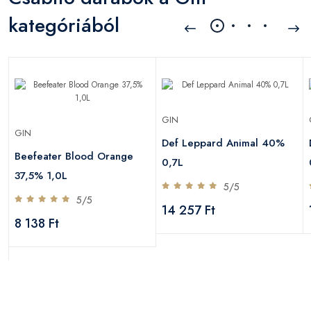
kategóriából
GIN
GIN
Def Leppard Animal 40%
Beefeater Blood Orange
0,7L
37,5% 1,0L
5/5
5/5
14 257 Ft
8 138 Ft