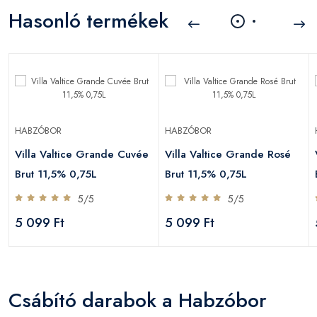
Hasonló termékek
HABZÓBOR
HABZÓBOR
s
Villa Valtice Grande Cuvée
Villa Valtice Grande Rosé
Brut 11,5% 0,75L
Brut 11,5% 0,75L
5/5
5/5
5 099 Ft
5 099 Ft
Csábító darabok a Habzóbor