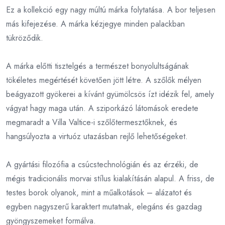
Ez a kollekció egy nagy múltú márka folytatása. A bor teljesen
más kifejezése. A márka kézjegye minden palackban
tükröződik.
A márka előtti tisztelgés a természet bonyolultságának
tökéletes megértését követően jött létre. A szőlők mélyen
beágyazott gyökerei a kívánt gyümölcsös ízt idézik fel, amely
vágyat hagy maga után. A sziporkázó látomások eredete
megmaradt a Villa Valtice-i szőlőtermesztőknek, és
hangsúlyozta a virtuóz utazásban rejlő lehetőségeket.
A gyártási filozófia a csúcstechnológián és az érzéki, de
mégis tradicionális morvai stílus kialakításán alapul. A friss, de
testes borok olyanok, mint a műalkotások – alázatot és
egyben nagyszerű karaktert mutatnak, elegáns és gazdag
gyöngyszemeket formálva.