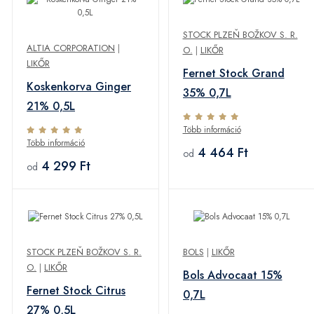
STOCK PLZEŇ BOŽKOV S. R.
ALTIA CORPORATION
|
O.
|
LIKŐR
LIKŐR
Fernet Stock Grand
Koskenkorva Ginger
35% 0,7L
21% 0,5L
Több információ
Több információ
4 464 Ft
od
4 299 Ft
od
STOCK PLZEŇ BOŽKOV S. R.
BOLS
|
LIKŐR
O.
|
LIKŐR
Bols Advocaat 15%
Fernet Stock Citrus
0,7L
27% 0,5L