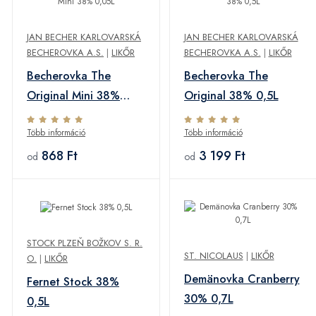
JAN BECHER KARLOVARSKÁ
JAN BECHER KARLOVARSKÁ
BECHEROVKA A.S.
|
LIKŐR
BECHEROVKA A.S.
|
LIKŐR
Becherovka The
Becherovka The
Original Mini 38%
Original 38% 0,5L
0,05L
Több információ
Több információ
868 Ft
3 199 Ft
od
od
STOCK PLZEŇ BOŽKOV S. R.
ST. NICOLAUS
|
LIKŐR
O.
|
LIKŐR
Demänovka Cranberry
Fernet Stock 38%
30% 0,7L
0,5L