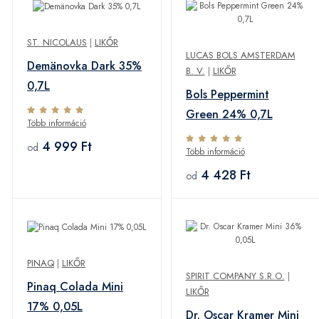
ST. NICOLAUS
|
LIKŐR
LUCAS BOLS AMSTERDAM
Demänovka Dark 35%
B. V.
|
LIKŐR
0,7L
Bols Peppermint
Green 24% 0,7L
Több információ
4 999 Ft
od
Több információ
4 428 Ft
od
PINAQ
|
LIKŐR
SPIRIT COMPANY S.R.O.
|
Pinaq Colada Mini
LIKŐR
17% 0,05L
Dr. Oscar Kramer Mini