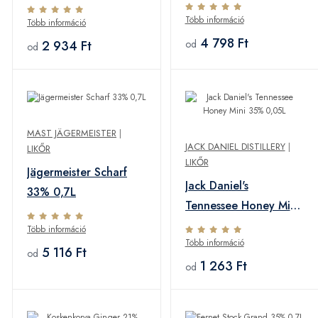
Több információ
Több információ
4 798 Ft
2 934 Ft
od
od
MAST JÄGERMEISTER
|
JACK DANIEL DISTILLERY
|
LIKŐR
LIKŐR
Jägermeister Scharf
Jack Daniel's
33% 0,7L
Tennessee Honey Mini
35% 0,05L
Több információ
Több információ
5 116 Ft
od
1 263 Ft
od