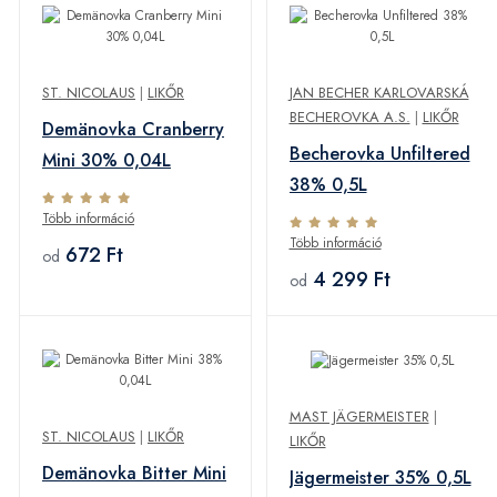
ST. NICOLAUS
|
LIKŐR
JAN BECHER KARLOVARSKÁ
BECHEROVKA A.S.
|
LIKŐR
Demänovka Cranberry
Becherovka Unfiltered
Mini 30% 0,04L
38% 0,5L
Több információ
Több információ
672 Ft
od
4 299 Ft
od
MAST JÄGERMEISTER
|
ST. NICOLAUS
|
LIKŐR
LIKŐR
Demänovka Bitter Mini
Jägermeister 35% 0,5L