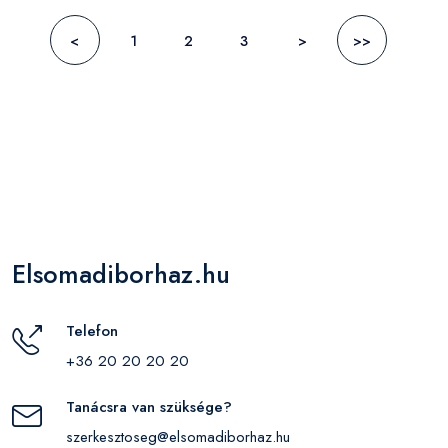
<
1
2
3
>
>>
Elsomadiborhaz.hu
Telefon
+36 20 20 20 20
Tanácsra van szüksége?
szerkesztoseg@elsomadiborhaz.hu