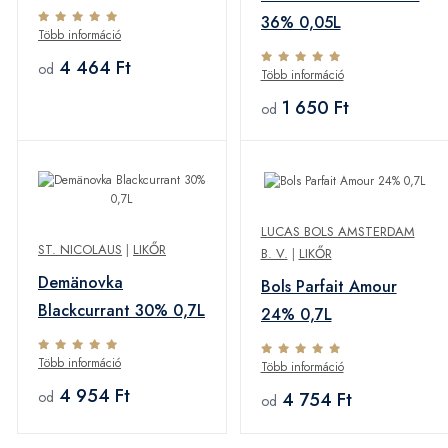
36% 0,05L
Több információ
4 464 Ft
od
Több információ
1 650 Ft
od
LUCAS BOLS AMSTERDAM
ST. NICOLAUS
|
LIKŐR
B. V.
|
LIKŐR
Demänovka
Bols Parfait Amour
Blackcurrant 30% 0,7L
24% 0,7L
Több információ
Több információ
4 954 Ft
4 754 Ft
od
od