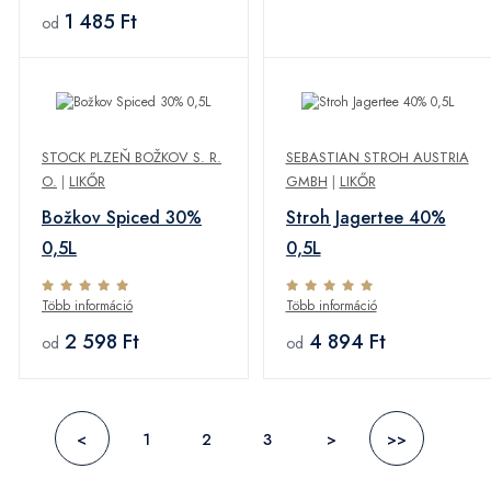
1 485 Ft
od
STOCK PLZEŇ BOŽKOV S. R.
SEBASTIAN STROH AUSTRIA
O.
|
LIKŐR
GMBH
|
LIKŐR
Božkov Spiced 30%
Stroh Jagertee 40%
0,5L
0,5L
Több információ
Több információ
2 598 Ft
4 894 Ft
od
od
<
1
2
3
>
>>