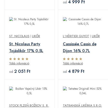
4 999 Ft
od
ST. NICOLAUS
|
LIKŐR
L´HÉRITIER GUYOT
|
LIKŐR
St. Nicolaus Party
Cassissée Cassis de
Tojáslikőr 17% 0,5L
Dijon 16% 0,7L
Több információ
Több információ
2 051 Ft
4 879 Ft
od
od
STOCK PLZEŇ BOŽKOV S. R.
TATRANSKÁ LIKÉRKA S.R.O.