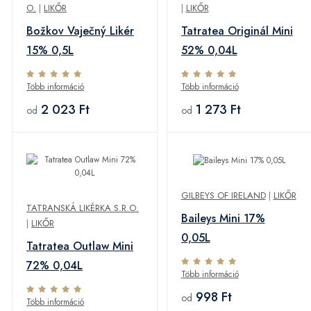
O.
|
LIKŐR
|
LIKŐR
Božkov Vaječný Likér
Tatratea Originál Mini
15% 0,5L
52% 0,04L
Több információ
Több információ
2 023 Ft
1 273 Ft
od
od
GILBEYS OF IRELAND
|
LIKŐR
TATRANSKÁ LIKÉRKA S.R.O.
Baileys Mini 17%
|
LIKŐR
0,05L
Tatratea Outlaw Mini
72% 0,04L
Több információ
998 Ft
od
Több információ