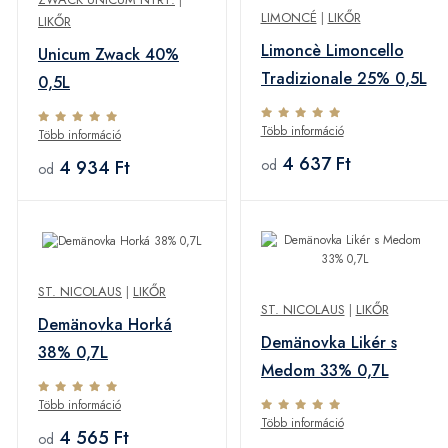
LIMONCÉ
|
LIKŐR
LIKŐR
Limoncè Limoncello
Unicum Zwack 40%
Tradizionale 25% 0,5L
0,5L
Több információ
Több információ
4 637 Ft
4 934 Ft
od
od
ST. NICOLAUS
|
LIKŐR
ST. NICOLAUS
|
LIKŐR
Demänovka Horká
Demänovka Likér s
38% 0,7L
Medom 33% 0,7L
Több információ
Több információ
4 565 Ft
od