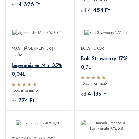
4 326 Ft
od
4 454 Ft
od
MAST JÄGERMEISTER
|
BOLS
|
LIKŐR
LIKŐR
Bols Strawberry 17%
Jägermeister Mini 35%
0,7L
0,04L
Több információ
Több információ
4 189 Ft
od
774 Ft
od
ZWACK UNICUM NYRT.
|