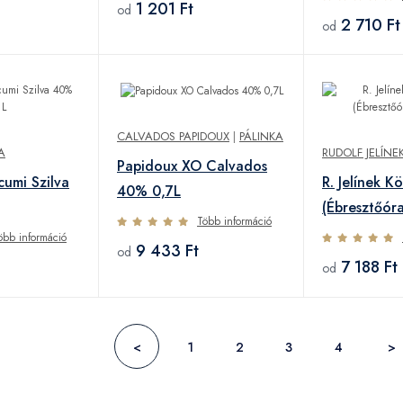
1 201 Ft
od
2 710 Ft
od
CALVADOS PAPIDOUX
|
PÁLINKA
A
RUDOLF JELÍNEK
Papidoux XO Calvados
cumi Szilva
R. Jelínek K
40% 0,7L
(Ébresztőór
Több információ
öbb információ
9 433 Ft
od
7 188 Ft
od
<
1
2
3
4
>