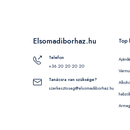
Elsomadiborhaz.hu
Top 
Telefon
Ajánd
+36 20 20 20 20
Vermu
Tanácsra van szüksége?
Alkoho
szerkesztoseg@elsomadiborhaz.hu
habzó
Armag