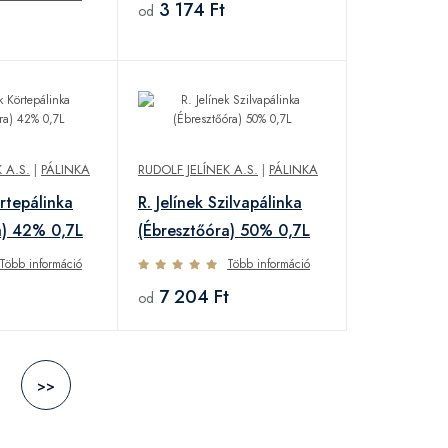
3 174 Ft
od
 A.S.
|
PÁLINKA
RUDOLF JELÍNEK A.S.
|
PÁLINKA
örtepálinka
R. Jelínek Szilvapálinka
a) 42% 0,7L
(Ébresztőóra) 50% 0,7L
Több információ
Több információ
7 204 Ft
od
>>