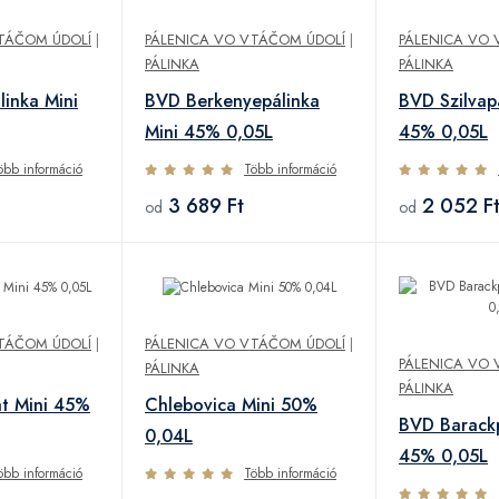
TÁČOM ÚDOLÍ
|
PÁLENICA VO VTÁČOM ÚDOLÍ
|
PÁLENICA VO 
PÁLINKA
PÁLINKA
inka Mini
BVD Berkenyepálinka
BVD Szilvap
Mini 45% 0,05L
45% 0,05L
öbb információ
Több információ
3 689 Ft
2 052 F
od
od
TÁČOM ÚDOLÍ
|
PÁLENICA VO VTÁČOM ÚDOLÍ
|
PÁLENICA VO 
PÁLINKA
PÁLINKA
t Mini 45%
Chlebovica Mini 50%
BVD Barackp
0,04L
45% 0,05L
öbb információ
Több információ