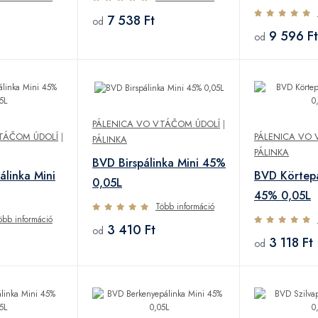
40% 0,7L
7 538 Ft
od
9 596 Ft
od
PÁLENICA VO VTÁČOM ÚDOLÍ
|
TÁČOM ÚDOLÍ
|
PÁLENICA VO 
PÁLINKA
PÁLINKA
BVD Birspálinka Mini 45%
linka Mini
BVD Körtepá
0,05L
45% 0,05L
Több információ
öbb információ
3 410 Ft
od
3 118 Ft
od