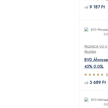
9 187 Ft
od
PÁLENICA VO V
PÁLINKA
BVD Áfonyapá
45% 0,05L
T
3 689 Ft
od