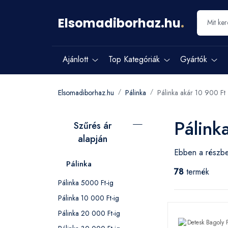
Elsomadiborhaz.hu
.
Ajánlott
Top Kategóriák
Gyártók
Elsomadiborhaz.hu
Pálinka
Pálinka akár 10 900 Ft
Pálink
Szűrés ár
alapján
Ebben a részben
Pálinka
78
termék
Pálinka 5000 Ft-ig
Pálinka 10 000 Ft-ig
Pálinka 20 000 Ft-ig