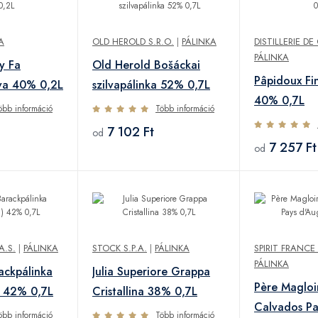
A
OLD HEROLD S.R.O.
|
PÁLINKA
DISTILLERIE D
PÁLINKA
y Fa
Old Herold Bošáckai
Pâpidoux Fi
lva 40% 0,2L
szilvapálinka 52% 0,7L
40% 0,7L
öbb információ
Több információ
7 102 Ft
od
7 257 Ft
od
A.S.
|
PÁLINKA
STOCK S.P.A.
|
PÁLINKA
SPIRIT FRANCE
PÁLINKA
rackpálinka
Julia Superiore Grappa
Père Maglo
) 42% 0,7L
Cristallina 38% 0,7L
Calvados Pa
öbb információ
Több információ