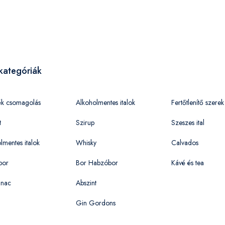
kategóriák
ék csomagolás
Alkoholmentes italok
Fertőtlenítő szerek
t
Szirup
Szeszes ital
lmentes italok
Whisky
Calvados
bor
Bor Habzóbor
Kávé és tea
nac
Abszint
Gin Gordons