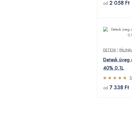
2 058 Ft
od
DETESK
|
PÁLINK
Detesk üveg 
40% 0,1L
T
7 338 Ft
od