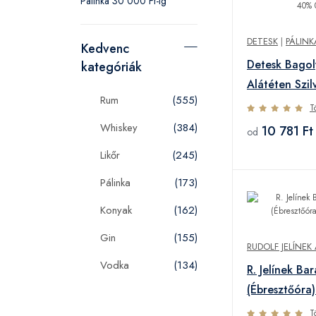
Pálinka 30 000 Ft-ig
DETESK
|
PÁLINK
Kedvenc
Detesk Bagol
kategóriák
Alátéten Szi
Rum
(555)
T
Whiskey
(384)
10 781 Ft
od
Likőr
(245)
Pálinka
(173)
Konyak
(162)
Gin
(155)
RUDOLF JELÍNEK 
Vodka
(134)
R. Jelínek Ba
(Ébresztőóra
T