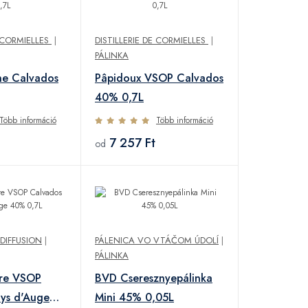
E CORMIELLES
|
DISTILLERIE DE CORMIELLES
|
PÁLINKA
ne Calvados
Pâpidoux VSOP Calvados
40% 0,7L
Több információ
Több információ
7 257 Ft
od
 DIFFUSION
|
PÁLENICA VO VTÁČOM ÚDOLÍ
|
PÁLINKA
ire VSOP
BVD Cseresznyepálinka
ys d'Auge
Mini 45% 0,05L