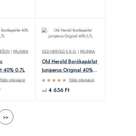
PREŠOV
|
PÁLINKA
OLD HEROLD S.R.O.
|
PÁLINKA
ec
Old Herold Borókapárlat
at 40% 0,7L
Juniperus Original 40%
0,7L
Több információ
Több információ
t
4 636 Ft
od
>>