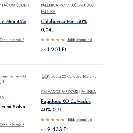
VTÁČOM ÚDOLÍ
|
PÁLENICA VO VTÁČOM ÚDOLÍ
|
PÁLINKA
at Mini 45%
Chlebovica Mini 50%
0,04L
Több információ
Több információ
1 201 Ft
od
CALVADOS PAPIDOUX
|
PÁLINKA
KA
Papidoux XO Calvados
 cumi Szilva
40% 0,7L
Több információ
Több információ
9 433 Ft
od