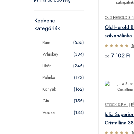
Pálinka 30 000 Ft-ig
OLD HEROLD S.R
Kedvenc
Old Herold B
kategóriák
szilvapálink
Rum
(555)
T
Whiskey
(384)
7 102 Ft
od
Likőr
(245)
Pálinka
(173)
Konyak
(162)
Gin
(155)
STOCK S.P.A.
|
P
Vodka
(134)
Julia Superi
Cristallina 3
T