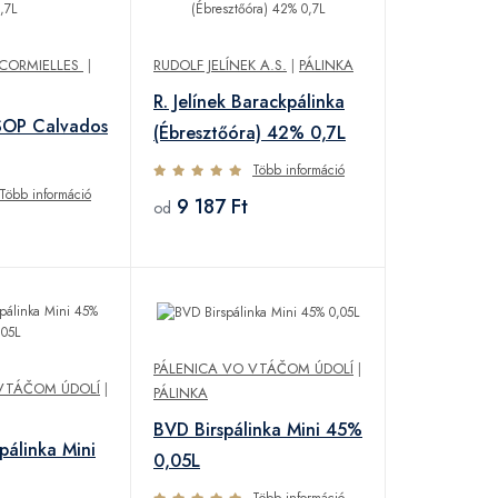
E CORMIELLES
|
RUDOLF JELÍNEK A.S.
|
PÁLINKA
R. Jelínek Barackpálinka
SOP Calvados
(Ébresztőóra) 42% 0,7L
Több információ
Több információ
9 187 Ft
od
PÁLENICA VO VTÁČOM ÚDOLÍ
|
VTÁČOM ÚDOLÍ
|
PÁLINKA
BVD Birspálinka Mini 45%
álinka Mini
0,05L
Több információ