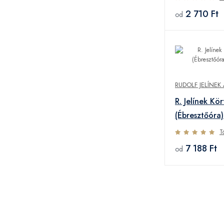
2 710 Ft
od
RUDOLF JELÍNEK 
R. Jelínek Kö
(Ébresztőóra
T
7 188 Ft
od