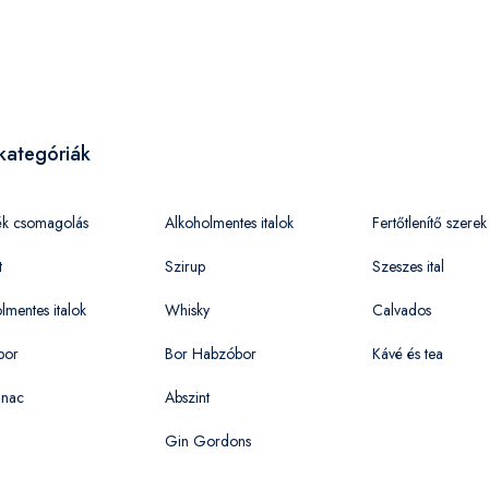
kategóriák
ék csomagolás
Alkoholmentes italok
Fertőtlenítő szerek
t
Szirup
Szeszes ital
lmentes italok
Whisky
Calvados
bor
Bor Habzóbor
Kávé és tea
nac
Abszint
Gin Gordons