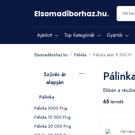
Elsomadiborhaz.hu
.
Ajánlott
Top Kategóriák
Gyártók
Elsomadiborhaz.hu
Pálinka
Pálinka akár 9 500 Ft
Pálink
Szűrés ár
alapján
Ebben a részben
Pálinka
65
termék
Pálinka 5000 Ft-ig
Pálinka 10 000 Ft-ig
Pálinka 20 000 Ft-ig