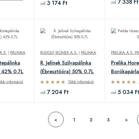
7 338 Ft
3 174 Ft
od
od
A.S.
|
PÁLINKA
RUDOLF JELÍNEK A.S.
|
PÁLINKA
PRELIKA A.S. 
rtepálinka
R. Jelínek Szilvapálinka
Prelika Hor
) 42% 0,7L
(Ébresztőóra) 50% 0,7L
Borókapárl
öbb információ
Több információ
7 204 Ft
5 034 F
od
od
<
1
2
3
>