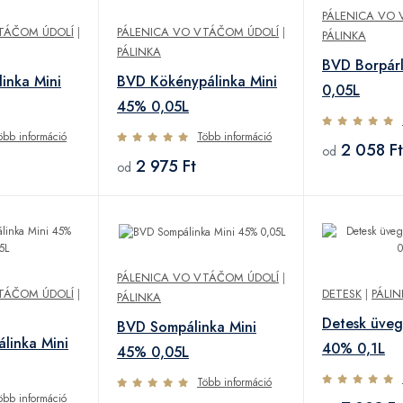
PÁLENICA VO 
TÁČOM ÚDOLÍ
|
PÁLENICA VO VTÁČOM ÚDOLÍ
|
PÁLINKA
PÁLINKA
BVD Borpárl
linka Mini
BVD Kökénypálinka Mini
0,05L
45% 0,05L
öbb információ
Több információ
2 058 Ft
od
2 975 Ft
od
PÁLENICA VO VTÁČOM ÚDOLÍ
|
TÁČOM ÚDOLÍ
|
DETESK
|
PÁLIN
PÁLINKA
Detesk üveg
BVD Sompálinka Mini
linka Mini
40% 0,1L
45% 0,05L
Több információ
öbb információ