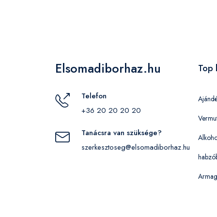
Elsomadiborhaz.hu
Top 
Telefon
Ajánd
+36 20 20 20 20
Vermu
Tanácsra van szüksége?
Alkoho
szerkesztoseg@elsomadiborhaz.hu
habzó
Armag