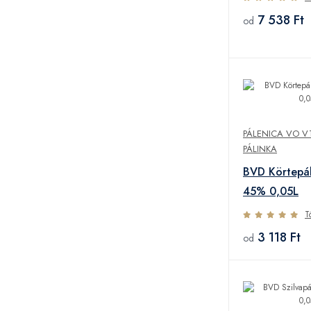
7 538 Ft
od
PÁLENICA VO V
PÁLINKA
BVD Körtepál
45% 0,05L
T
3 118 Ft
od