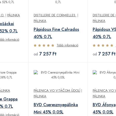
.O.
|
PÁLINKA
DISTILLERIE DE CORMIELLES
|
DISTILLERIE D
PÁLINKA
PÁLINKA
ošáckai
Pâpidoux Fine Calvados
Pâpidoux V
a 52% 0,7L
40% 0,7L
40% 0,7L
öbb információ
Több információ
7 257 Ft
7 257 Ft
od
od
ÁLINKA
PÁLENICA VO VTÁČOM ÚDOLÍ
|
PÁLENICA VO 
PÁLINKA
PÁLINKA
ore Grappa
BVD Cseresznyepálinka
BVD Áfonyap
8% 0,7L
Mini 45% 0,05L
45% 0,05L
öbb információ