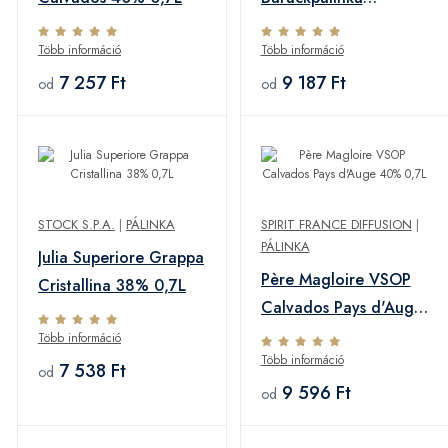
(Ébresztőóra) 42%
Több információ
Több információ
0,7L
7 257 Ft
9 187 Ft
od
od
STOCK S.P.A.
|
PÁLINKA
SPIRIT FRANCE DIFFUSION
|
PÁLINKA
Julia Superiore Grappa
Père Magloire VSOP
Cristallina 38% 0,7L
Calvados Pays d'Auge
40% 0,7L
Több információ
Több információ
7 538 Ft
od
9 596 Ft
od