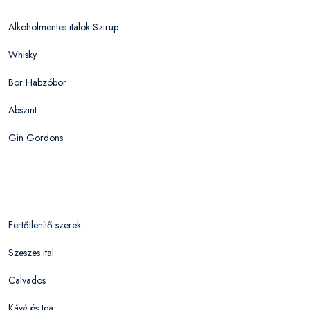
Alkoholmentes italok Szirup
Whisky
Bor Habzóbor
Abszint
Gin Gordons
Fertőtlenítő szerek
Szeszes ital
Calvados
Kávé és tea