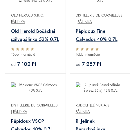
OLD HEROLD S.R.O.
|
DISTILLERIE DE CORMIELLES
PÁLINKA
|
PÁLINKA
Old Herold Bošáckai
Pâpidoux Fine
szilvapálinka 52% 0,7L
Calvados 40% 0,7L
Több információ
Több információ
7 102 Ft
7 257 Ft
od
od
DISTILLERIE DE CORMIELLES
RUDOLF JELÍNEK A.S.
|
|
PÁLINKA
PÁLINKA
Pâpidoux VSOP
R. Jelínek
Calvados 40% 0,7L
Barackpálinka