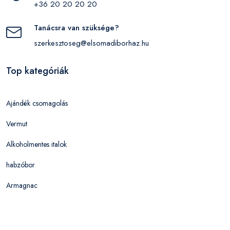
+36 20 20 20 20
Tanácsra van szüksége?
szerkesztoseg@elsomadiborhaz.hu
Top kategóriák
Ajándék csomagolás
Vermut
Alkoholmentes italok
habzóbor
Armagnac