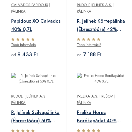
CALVADOS PAPIDOUX
|
RUDOLF JELÍNEK A.S.
|
PÁLINKA
PÁLINKA
Papidoux XO Calvados
R. Jelínek Körtepálinka
40% 0,7L
(Ébresztőóra) 42%
0,7L
Több információ
Több információ
9 433 Ft
7 188 Ft
od
od
RUDOLF JELÍNEK A.S.
|
PRELIKA A.S. PREŠOV
|
PÁLINKA
PÁLINKA
R. Jelínek Szilvapálinka
Prelika Horec
(Ébresztőóra) 50%
Borókapárlat 40%
0,7L
0,7L