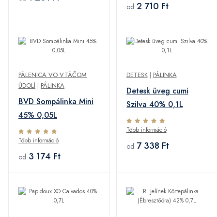
2 710 Ft
od
PÁLENICA VO VTÁČOM
DETESK
|
PÁLINKA
ÚDOLÍ
|
PÁLINKA
Detesk üveg cumi
BVD Sompálinka Mini
Szilva 40% 0,1L
45% 0,05L
Több információ
Több információ
7 338 Ft
od
3 174 Ft
od