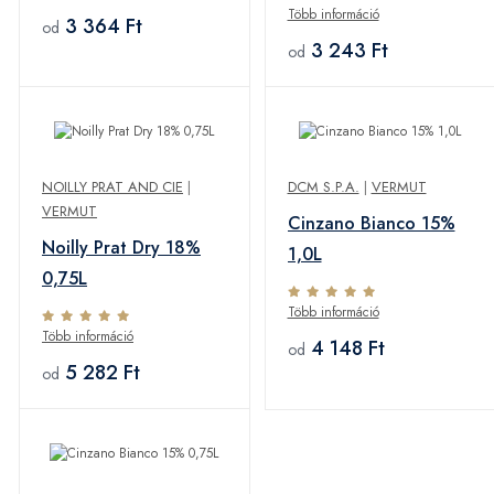
Több információ
3 364 Ft
od
3 243 Ft
od
NOILLY PRAT AND CIE
|
DCM S.P.A.
|
VERMUT
VERMUT
Cinzano Bianco 15%
Noilly Prat Dry 18%
1,0L
0,75L
Több információ
Több információ
4 148 Ft
od
5 282 Ft
od