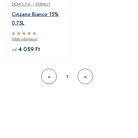
DCM S.P.A.
|
VERMUT
Cinzano Bianco 15%
0,75L
Több információ
4 059 Ft
od
<
1
>