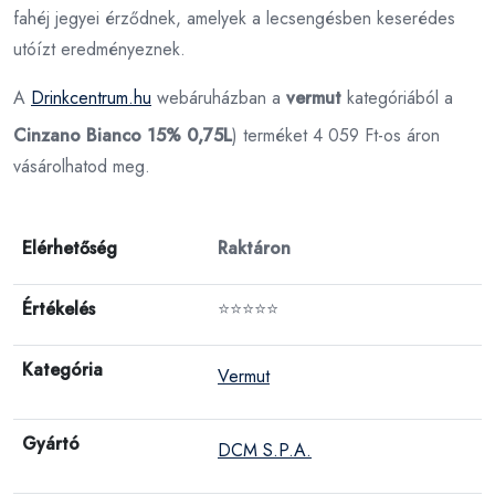
fahéj jegyei érződnek, amelyek a lecsengésben keserédes
utóízt eredményeznek.
A
Drinkcentrum.hu
webáruházban a
vermut
kategóriából a
Cinzano Bianco 15% 0,75L
) terméket 4 059 Ft-os áron
vásárolhatod meg.
Elérhetőség
Raktáron
Értékelés
⭐⭐⭐⭐⭐
Kategória
Vermut
Gyártó
DCM S.P.A.