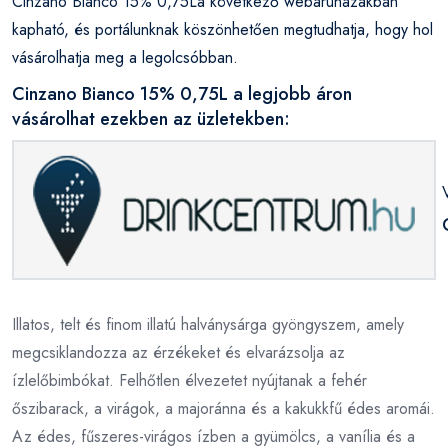
Cinzano Bianco 15% 0,75La következő webáruházakban
kapható, és portálunknak köszönhetően megtudhatja, hogy hol
vásárolhatja meg a legolcsóbban.
Cinzano Bianco 15% 0,75L a legjobb áron
vásárolhat ezekben az üzletekben:
Illatos, telt és finom illatú halványsárga gyöngyszem, amely
megcsiklandozza az érzékeket és elvarázsolja az
ízlelőbimbókat. Felhőtlen élvezetet nyújtanak a fehér
őszibarack, a virágok, a majoránna és a kakukkfű édes aromái.
Az édes, fűszeres-virágos ízben a gyümölcs, a vanília és a