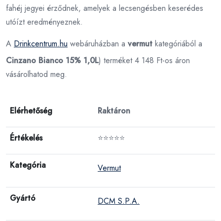
fahéj jegyei érződnek, amelyek a lecsengésben keserédes
utóízt eredményeznek.
A
Drinkcentrum.hu
webáruházban a
vermut
kategóriából a
Cinzano Bianco 15% 1,0L
) terméket 4 148 Ft-os áron
vásárolhatod meg.
Elérhetőség
Raktáron
Értékelés
⭐⭐⭐⭐⭐
Kategória
Vermut
Gyártó
DCM S.P.A.