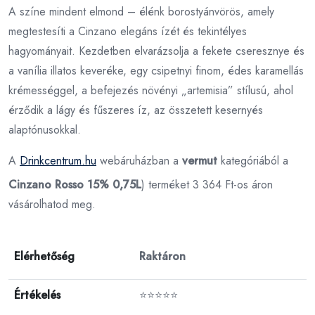
A színe mindent elmond – élénk borostyánvörös, amely
megtestesíti a Cinzano elegáns ízét és tekintélyes
hagyományait. Kezdetben elvarázsolja a fekete cseresznye és
a vanília illatos keveréke, egy csipetnyi finom, édes karamellás
krémességgel, a befejezés növényi „artemisia” stílusú, ahol
érződik a lágy és fűszeres íz, az összetett kesernyés
alaptónusokkal.
A
Drinkcentrum.hu
webáruházban a
vermut
kategóriából a
Cinzano Rosso 15% 0,75L
) terméket 3 364 Ft-os áron
vásárolhatod meg.
Elérhetőség
Raktáron
Értékelés
⭐⭐⭐⭐⭐