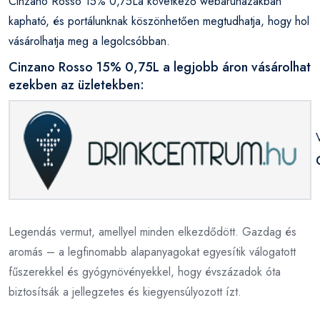
Cinzano Rosso 15% 0,75La következő webáruházakban
kapható, és portálunknak köszönhetően megtudhatja, hogy hol
vásárolhatja meg a legolcsóbban.
Cinzano Rosso 15% 0,75L a legjobb áron vásárolhat
ezekben az üzletekben:
Legendás vermut, amellyel minden elkezdődött. Gazdag és
aromás – a legfinomabb alapanyagokat egyesítik válogatott
fűszerekkel és gyógynövényekkel, hogy évszázadok óta
biztosítsák a jellegzetes és kiegyensúlyozott ízt.