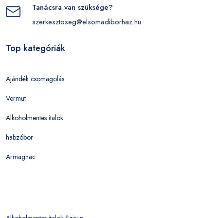
Tanácsra van szüksége?
szerkesztoseg@elsomadiborhaz.hu
Top kategóriák
Ajándék csomagolás
Vermut
Alkoholmentes italok
habzóbor
Armagnac
Alkoholmentes italok Szirup