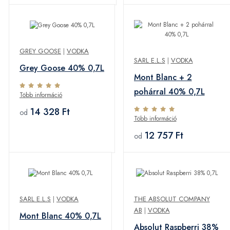
GREY GOOSE
|
VODKA
SARL E.L.S
|
VODKA
Grey Goose 40% 0,7L
Mont Blanc + 2
pohárral 40% 0,7L
Több információ
14 328 Ft
od
Több információ
12 757 Ft
od
SARL E.L.S
|
VODKA
THE ABSOLUT COMPANY
AB
|
VODKA
Mont Blanc 40% 0,7L
Absolut Raspberri 38%