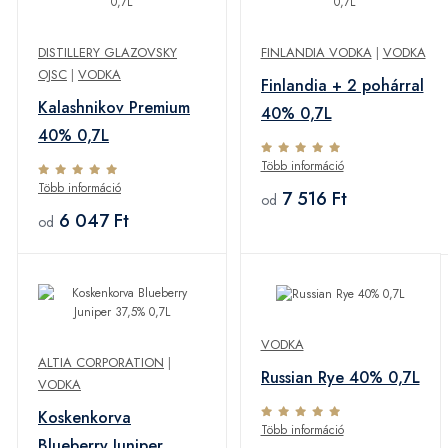
DISTILLERY GLAZOVSKY
FINLANDIA VODKA
|
VODKA
OJSC
|
VODKA
Finlandia + 2 pohárral
Kalashnikov Premium
40% 0,7L
40% 0,7L
Több információ
Több információ
7 516 Ft
od
6 047 Ft
od
VODKA
ALTIA CORPORATION
|
Russian Rye 40% 0,7L
VODKA
Koskenkorva
Több információ
Blueberry Juniper