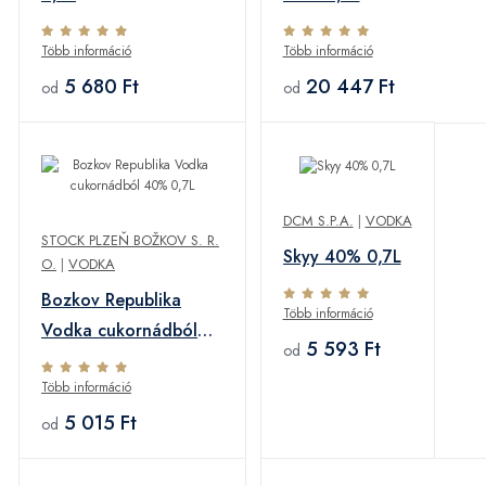
Több információ
Több információ
5 680 Ft
20 447 Ft
od
od
DCM S.P.A.
|
VODKA
STOCK PLZEŇ BOŽKOV S. R.
Skyy 40% 0,7L
O.
|
VODKA
Bozkov Republika
Több információ
Vodka cukornádból
5 593 Ft
od
40% 0,7L
Több információ
5 015 Ft
od