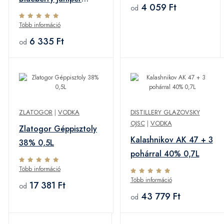
4 059 Ft
od
37,5% 0,7L
Több információ
6 335 Ft
od
ZLATOGOR
|
VODKA
DISTILLERY GLAZOVSKY
OJSC
|
VODKA
Zlatogor Géppisztoly
Kalashnikov AK 47 + 3
38% 0,5L
pohárral 40% 0,7L
Több információ
Több információ
17 381 Ft
od
43 779 Ft
od