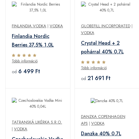
FINLANDIA VODKA
|
VODKA
GLOBEFILL INCORPORATED
|
VODKA
Finlandia Nordic
Crystal Head + 2
Berries 37,5% 1,0L
pohárral 40% 0,7L
Több információ
Több információ
6 499 Ft
od
21 691 Ft
od
DANZKA COPENHAGEN
TATRANSKÁ LIKÉRKA S.R.O.
APS
|
VODKA
|
VODKA
Danzka 40% 0,7L