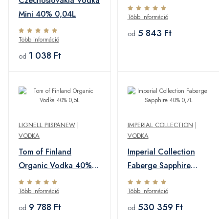
Czechoslovakia Vodka
Mini 40% 0,04L
Több információ
5 843 Ft
od
Több információ
1 038 Ft
od
LIGNELL PIISPANEW
|
IMPERIAL COLLECTION
|
VODKA
VODKA
Tom of Finland
Imperial Collection
Organic Vodka 40%
Faberge Sapphire
0,5L
40% 0,7L
Több információ
Több információ
9 788 Ft
530 359 Ft
od
od