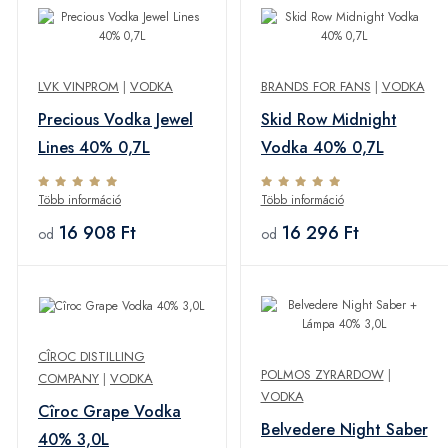
LVK VINPROM
|
VODKA
BRANDS FOR FANS
|
VODKA
Precious Vodka Jewel
Skid Row Midnight
Lines 40% 0,7L
Vodka 40% 0,7L
Több információ
Több információ
16 908 Ft
16 296 Ft
od
od
CÎROC DISTILLING
POLMOS ZYRARDOW
|
COMPANY
|
VODKA
VODKA
Cîroc Grape Vodka
Belvedere Night Saber
40% 3,0L