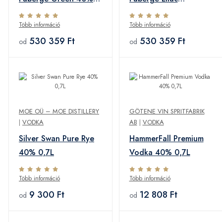
0,7L
Metalized 40% 0,7L
Több információ
Több információ
530 359 Ft
530 359 Ft
od
od
MOE OÜ – MOE DISTILLERY
GÖTENE VIN SPRITFABRIK
|
VODKA
AB
|
VODKA
Silver Swan Pure Rye
HammerFall Premium
40% 0,7L
Vodka 40% 0,7L
Több információ
Több információ
9 300 Ft
12 808 Ft
od
od