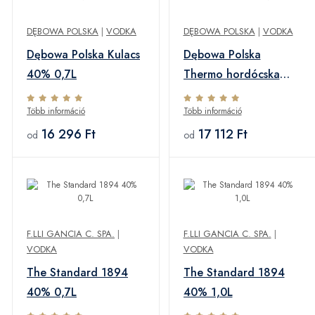
DĘBOWA POLSKA
|
VODKA
DĘBOWA POLSKA
|
VODKA
Dębowa Polska Kulacs
Dębowa Polska
40% 0,7L
Thermo hordócska
40% 0,7L
Több információ
Több információ
16 296 Ft
17 112 Ft
od
od
F.LLI GANCIA C. SPA.
|
F.LLI GANCIA C. SPA.
|
VODKA
VODKA
The Standard 1894
The Standard 1894
40% 0,7L
40% 1,0L