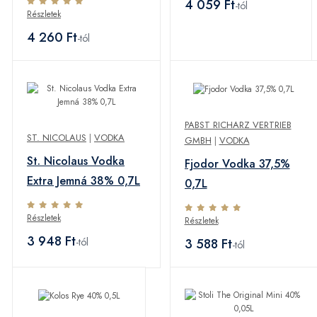
4 059 Ft
-tól
Részletek
4 260 Ft
-tól
PABST RICHARZ VERTRIEB
ST. NICOLAUS
|
VODKA
GMBH
|
VODKA
St. Nicolaus Vodka
Fjodor Vodka 37,5%
Extra Jemná 38% 0,7L
0,7L
Részletek
Részletek
3 948 Ft
3 588 Ft
-tól
-tól