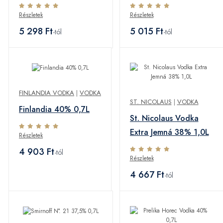
40% 0,7L
Részletek
Részletek
5 298 Ft
5 015 Ft
-tól
-tól
FINLANDIA VODKA
|
VODKA
ST. NICOLAUS
|
VODKA
Finlandia 40% 0,7L
St. Nicolaus Vodka
Extra Jemná 38% 1,0L
Részletek
4 903 Ft
-tól
Részletek
4 667 Ft
-tól