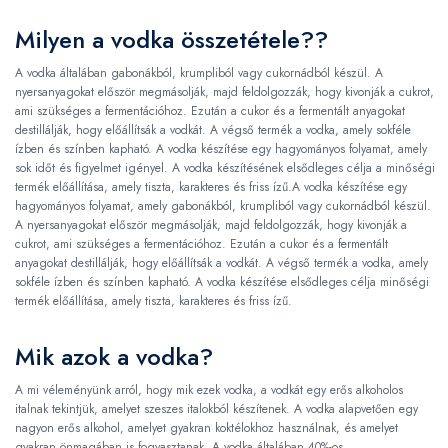
Milyen a vodka összetétele??
A vodka általában gabonákból, krumpliból vagy cukornádból készül. A
nyersanyagokat először megmásolják, majd feldolgozzák, hogy kivonják a cukrot,
ami szükséges a fermentációhoz. Ezután a cukor és a fermentált anyagokat
destillálják, hogy előállítsák a vodkát. A végső termék a vodka, amely sokféle
ízben és színben kapható. A vodka készítése egy hagyományos folyamat, amely
sok időt és figyelmet igényel. A vodka készítésének elsődleges célja a minőségi
termék előállítása, amely tiszta, karakteres és friss ízű.A vodka készítése egy
hagyományos folyamat, amely gabonákból, krumpliból vagy cukornádból készül.
A nyersanyagokat először megmásolják, majd feldolgozzák, hogy kivonják a
cukrot, ami szükséges a fermentációhoz. Ezután a cukor és a fermentált
anyagokat destillálják, hogy előállítsák a vodkát. A végső termék a vodka, amely
sokféle ízben és színben kapható. A vodka készítése elsődleges célja minőségi
termék előállítása, amely tiszta, karakteres és friss ízű.
Mik azok a vodka?
A mi véleményünk arról, hogy mik ezek vodka, a vodkát egy erős alkoholos
italnak tekintjük, amelyet szeszes italokból készítenek. A vodka alapvetően egy
nagyon erős alkohol, amelyet gyakran koktélokhoz használnak, és amelyet
gyakran önmagában is fogyasztanak. A vodka általában 40%-os