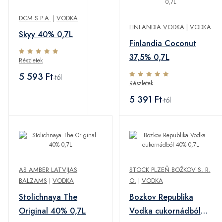
DCM S.P.A.
|
VODKA
FINLANDIA VODKA
|
VODKA
Skyy 40% 0,7L
Finlandia Coconut
37,5% 0,7L
Részletek
5 593 Ft
-tól
Részletek
5 391 Ft
-tól
AS AMBER LATVIJAS
STOCK PLZEŇ BOŽKOV S. R.
BALZAMS
|
VODKA
O.
|
VODKA
Stolichnaya The
Bozkov Republika
Original 40% 0,7L
Vodka cukornádból