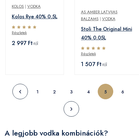
KOLOS
|
VODKA
AS AMBER LATVIJAS
Kolos Rye 40% 0,5L
BALZAMS
|
VODKA
Stoli The Original Mini
Részletek
40% 0,05L
2 997 Ft
-tól
Részletek
1 507 Ft
-tól
1
2
3
4
5
6
A legjobb vodka kombinációk?