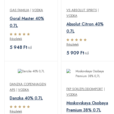
GAS FAMILIA
|
VODKA
VS ABSOLUT SPIRITS
|
VODKA
Goral Master 40%
Absolut Citron 40%
0,7L
0,7L
Részletek
Részletek
5 948 Ft
-tól
5 909 Ft
-tól
DANZKA COPENHAGEN
FKP SOJUZPLODOIMPORT
|
APS
|
VODKA
VODKA
Danzka 40% 0,7L
Moskovskaya Osobaya
Premium 38% 0,7L
Részletek