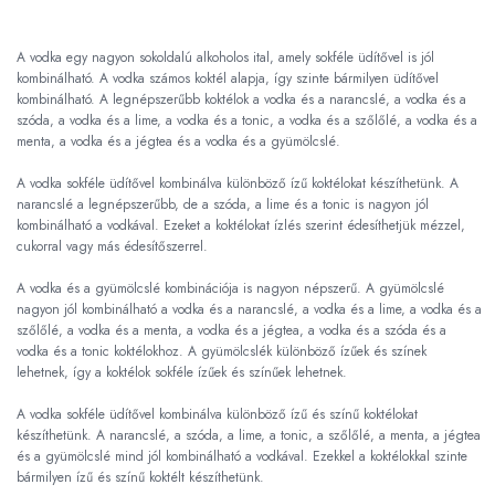
A vodka egy nagyon sokoldalú alkoholos ital, amely sokféle üdítővel is jól
kombinálható. A vodka számos koktél alapja, így szinte bármilyen üdítővel
kombinálható. A legnépszerűbb koktélok a vodka és a narancslé, a vodka és a
szóda, a vodka és a lime, a vodka és a tonic, a vodka és a szőlőlé, a vodka és a
menta, a vodka és a jégtea és a vodka és a gyümölcslé.
A vodka sokféle üdítővel kombinálva különböző ízű koktélokat készíthetünk. A
narancslé a legnépszerűbb, de a szóda, a lime és a tonic is nagyon jól
kombinálható a vodkával. Ezeket a koktélokat ízlés szerint édesíthetjük mézzel,
cukorral vagy más édesítőszerrel.
A vodka és a gyümölcslé kombinációja is nagyon népszerű. A gyümölcslé
nagyon jól kombinálható a vodka és a narancslé, a vodka és a lime, a vodka és a
szőlőlé, a vodka és a menta, a vodka és a jégtea, a vodka és a szóda és a
vodka és a tonic koktélokhoz. A gyümölcslék különböző ízűek és színek
lehetnek, így a koktélok sokféle ízűek és színűek lehetnek.
A vodka sokféle üdítővel kombinálva különböző ízű és színű koktélokat
készíthetünk. A narancslé, a szóda, a lime, a tonic, a szőlőlé, a menta, a jégtea
és a gyümölcslé mind jól kombinálható a vodkával. Ezekkel a koktélokkal szinte
bármilyen ízű és színű koktélt készíthetünk.