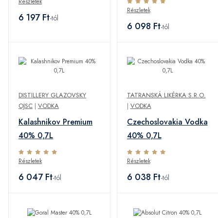
Részletek
Részletek
6 197 Ft
-tól
6 098 Ft
-tól
DISTILLERY GLAZOVSKY
TATRANSKÁ LIKÉRKA S.R.O.
OJSC
|
VODKA
|
VODKA
Kalashnikov Premium
Czechoslovakia Vodka
40% 0,7L
40% 0,7L
Részletek
Részletek
6 047 Ft
6 038 Ft
-tól
-tól