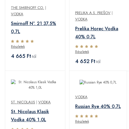
THE SMIRNOFF CO.
|
PRELIKA A.S. PREŠOV
|
VODKA
VODKA
Smirnoff N°. 21 37,5%
Prelika Horec Vodka
0,7L
40% 0,7L
Részletek
Részletek
4 665 Ft
-tól
4 652 Ft
-tól
VODKA
ST. NICOLAUS
|
VODKA
Russian Rye 40% 0,7L
St. Nicolaus Klasik
Vodka 40% 1,0L
Részletek