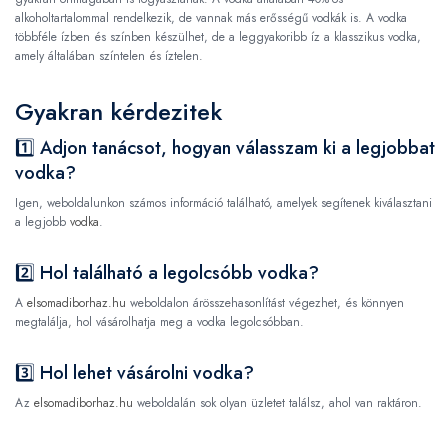
alkoholtartalommal rendelkezik, de vannak más erősségű vodkák is. A vodka
többféle ízben és színben készülhet, de a leggyakoribb íz a klasszikus vodka,
amely általában színtelen és íztelen.
Gyakran kérdezitek
1️⃣ Adjon tanácsot, hogyan válasszam ki a legjobbat
vodka?
Igen, weboldalunkon számos információ található, amelyek segítenek kiválasztani
a legjobb
vodka
.
2️⃣ Hol található a legolcsóbb vodka?
A
elsomadiborhaz.hu
weboldalon árösszehasonlítást végezhet, és könnyen
megtalálja, hol vásárolhatja meg a vodka legolcsóbban.
3️⃣ Hol lehet vásárolni vodka?
Az
elsomadiborhaz.hu
weboldalán sok olyan üzletet találsz, ahol van raktáron.