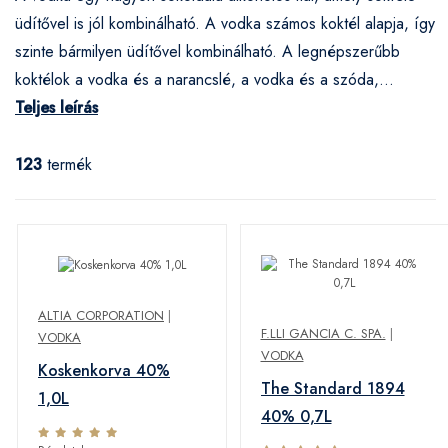
üdítővel is jól kombinálható. A vodka számos koktél alapja, így
szinte bármilyen üdítővel kombinálható. A legnépszerűbb
koktélok a vodka és a narancslé, a vodka és a szóda,...
Teljes leírás
123
termék
ALTIA CORPORATION
|
F.LLI GANCIA C. SPA.
|
VODKA
VODKA
Koskenkorva 40%
The Standard 1894
1,0L
40% 0,7L