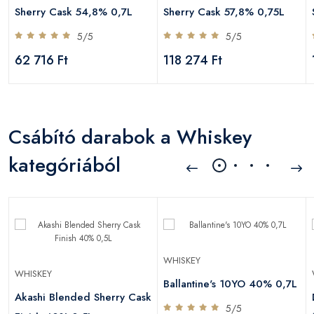
Sherry Cask 54,8% 0,7L
Sherry Cask 57,8% 0,75L
5/5
5/5
62 716 Ft
118 274 Ft
Csábító darabok a Whiskey
kategóriából
WHISKEY
WHISKEY
Ballantine's 10YO 40% 0,7L
Akashi Blended Sherry Cask
5/5