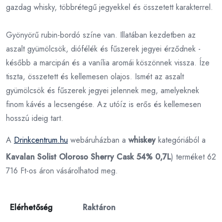
gazdag whisky, többrétegű jegyekkel és összetett karakterrel.
Gyönyörű rubin-bordó színe van. Illatában kezdetben az
aszalt gyümölcsök, diófélék és fűszerek jegyei érződnek -
később a marcipán és a vanília aromái köszönnek vissza. Íze
tiszta, összetett és kellemesen olajos. Ismét az aszalt
gyümölcsök és fűszerek jegyei jelennek meg, amelyeknek
finom kávés a lecsengése. Az utóíz is erős és kellemesen
hosszú ideig tart.
A
Drinkcentrum.hu
webáruházban a
whiskey
kategóriából a
Kavalan Solist Oloroso Sherry Cask 54% 0,7L
) terméket 62
716 Ft-os áron vásárolhatod meg.
Elérhetőség
Raktáron