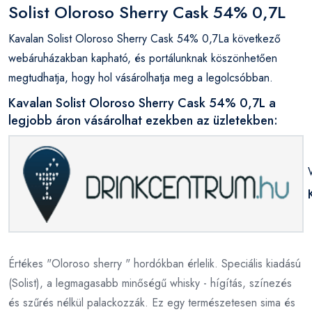
Solist Oloroso Sherry Cask 54% 0,7L
Kavalan Solist Oloroso Sherry Cask 54% 0,7La következő
webáruházakban kapható, és portálunknak köszönhetően
megtudhatja, hogy hol vásárolhatja meg a legolcsóbban.
Kavalan Solist Oloroso Sherry Cask 54% 0,7L a
legjobb áron vásárolhat ezekben az üzletekben:
Értékes "Oloroso sherry " hordókban érlelik. Speciális kiadású
(Solist), a legmagasabb minőségű whisky - hígítás, színezés
és szűrés nélkül palackozzák. Ez egy természetesen sima és