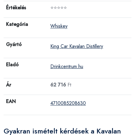
Értékelés
⭐⭐⭐⭐⭐
Kategória
Whiskey
Gyártó
King Car Kavalan Distillery
Eladó
Drinkcentrum.hu
Ár
62 716
Ft
EAN
4710085208630
Gyakran ismételt kérdések a Kavalan