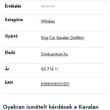
Értékelés
⭐⭐⭐⭐⭐
Kategória
Whiskey
Gyártó
King Car Kavalan Distillery
Eladó
Drinkcentrum.hu
Ár
62 716
Ft
EAN
8588008021521
Gyakran ismételt kérdések a Kavalan