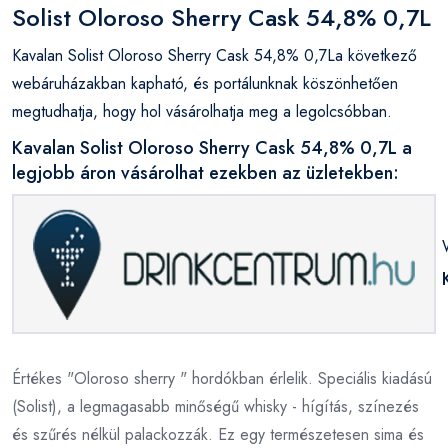
Solist Oloroso Sherry Cask 54,8% 0,7L
Kavalan Solist Oloroso Sherry Cask 54,8% 0,7La következő
webáruházakban kapható, és portálunknak köszönhetően
megtudhatja, hogy hol vásárolhatja meg a legolcsóbban.
Kavalan Solist Oloroso Sherry Cask 54,8% 0,7L a
legjobb áron vásárolhat ezekben az üzletekben:
Értékes "Oloroso sherry " hordókban érlelik. Speciális kiadású
(Solist), a legmagasabb minőségű whisky - hígítás, színezés
és szűrés nélkül palackozzák. Ez egy természetesen sima és