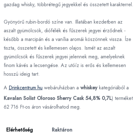
gazdag whisky, többrétegű jegyekkel és összetett karakterrel.
Gyönyörű rubin-bordó színe van. Illatában kezdetben az
aszalt gyümölcsök, diófélék és fűszerek jegyei érződnek -
később a marcipán és a vanília aromái köszönnek vissza. Íze
tiszta, összetett és kellemesen olajos. Ismét az aszalt
gyümölcsök és fűszerek jegyei jelennek meg, amelyeknek
finom kávés a lecsengése. Az utóíz is erős és kellemesen
hosszú ideig tart.
A
Drinkcentrum.hu
webáruházban a
whiskey
kategóriából a
Kavalan Solist Oloroso Sherry Cask 54,8% 0,7L
) terméket
62 716 Ft-os áron vásárolhatod meg.
Elérhetőség
Raktáron