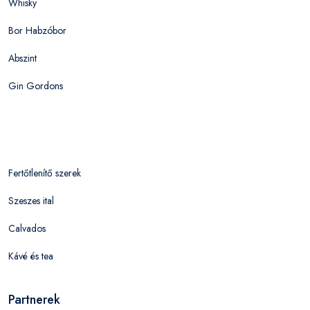
Whisky
Bor Habzóbor
Abszint
Gin Gordons
Fertőtlenítő szerek
Szeszes ital
Calvados
Kávé és tea
Partnerek