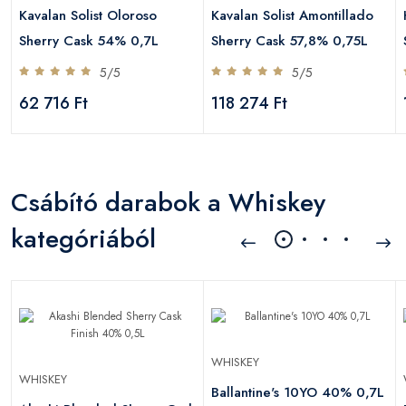
Kavalan Solist Oloroso
Kavalan Solist Amontillado
Sherry Cask 54% 0,7L
Sherry Cask 57,8% 0,75L
5/5
5/5
62 716 Ft
118 274 Ft
Csábító darabok a Whiskey
kategóriából
WHISKEY
WHISKEY
Ballantine's 10YO 40% 0,7L