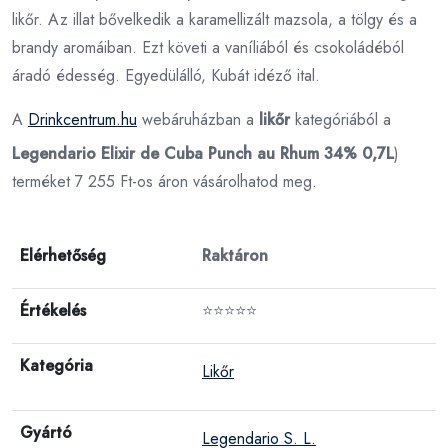
likőr. Az illat bővelkedik a karamellizált mazsola, a tölgy és a
brandy aromáiban. Ezt követi a vaníliából és csokoládéból
áradó édesség. Egyedülálló, Kubát idéző ​​ital.
A
Drinkcentrum.hu
webáruházban a
likőr
kategóriából a
Legendario Elixir de Cuba Punch au Rhum 34% 0,7L
)
terméket 7 255 Ft-os áron vásárolhatod meg.
Elérhetőség
Raktáron
Értékelés
⭐⭐⭐⭐⭐
Kategória
Likőr
Gyártó
Legendario S. L.