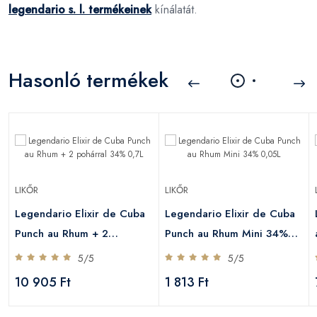
legendario s. l. termékeinek
kínálatát.
Hasonló termékek
LIKŐR
LIKŐR
Legendario Elixir de Cuba
Legendario Elixir de Cuba
Punch au Rhum + 2
Punch au Rhum Mini 34%
pohárral 34% 0,7L
0,05L
5/5
5/5
10 905 Ft
1 813 Ft