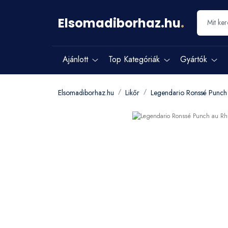
Elsomadiborhaz.hu
.
Ajánlott
Top Kategóriák
Gyártók
Elsomadiborhaz.hu
Likőr
Legendario Ronssé Punc