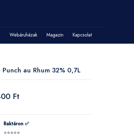
Webáruházak
Magazin
Kapcsolat
é Punch au Rhum 32% 0,7L
400 Ft
Raktáron ✅
⭐⭐⭐⭐⭐