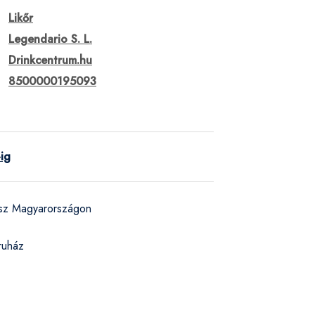
Likőr
Legendario S. L.
Drinkcentrum.hu
8500000195093
-ig
ész Magyarországon
ruház