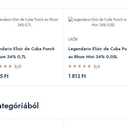
LIKŐR
dario Elixir de Cuba Punch
Legendario Elixir de Cuba P
hum 34% 0,7L
au Rhum Mini 34% 0,05L
5/5
5/5
5 Ft
1 813 Ft
ategóriából