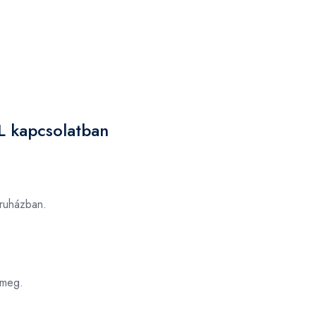
L kapcsolatban
uházban.
 meg.