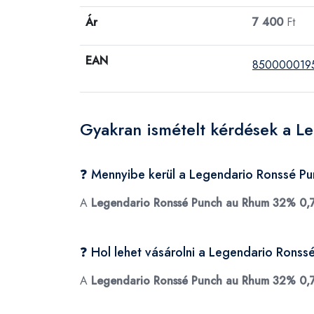
Ár
7 400
Ft
EAN
850000019
Gyakran ismételt kérdések a 
❓ Mennyibe kerül a Legendario Ronssé P
A
Legendario Ronssé Punch au Rhum 32% 0,
❓ Hol lehet vásárolni a Legendario Rons
A
Legendario Ronssé Punch au Rhum 32% 0,