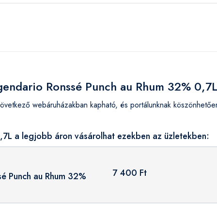
egendario Ronssé Punch au Rhum 32% 0,7
etkező webáruházakban kapható, és portálunknak köszönhetően 
7L a legjobb áron vásárolhat ezekben az üzletekben:
7 400 Ft
sé Punch au Rhum 32%