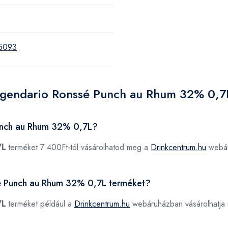
5093
Legendario Ronssé Punch au Rhum 32% 0,7
unch au Rhum 32% 0,7L?
7L
terméket 7 400Ft-tól vásárolhatod meg a
Drinkcentrum.hu
webár
sé Punch au Rhum 32% 0,7L terméket?
7L
terméket például a
Drinkcentrum.hu
webáruházban vásárolhatja