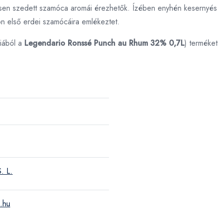
frissen szedett szamóca aromái érezhetők. Ízében enyhén kesernyés
on első erdei szamócáira emlékeztet.
iából a
Legendario Ronssé Punch au Rhum 32% 0,7L
) terméke
. L.
.hu