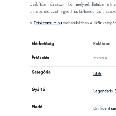
Csábítóan rózsaszín likőr, melynek illatában a 
citrusos utóízzel. Egyedi és kellemes íze a szez
A
Drinkcentrum.hu
webáruházban a
likőr
kategór
Elérhetőség
Raktáron
Értékelés
⭐⭐⭐⭐⭐
Kategória
Likőr
Gyártó
Legendario S
Eladó
Drinkcentrum