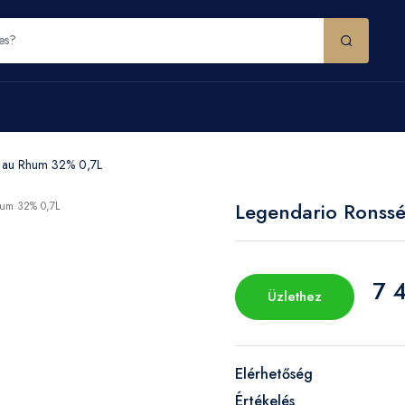
h au Rhum 32% 0,7L
Legendario Ronss
7 
Üzlethez
Elérhetőség
Értékelés