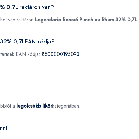
% 0,7L raktáron van?
ahol van raktáron
Legendario Ronssé Punch au Rhum 32% 0,7L
m 32% 0,7LEAN kódja?
 termék EAN kódja:
8500000195093
óbbtól a
legolcsóbb likőr
kategóriában.
int