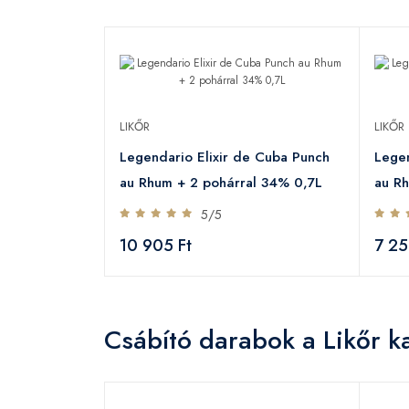
LIKŐR
LIKŐR
Legendario Elixir de Cuba Punch
Legen
au Rhum + 2 pohárral 34% 0,7L
au R
5/5
10 905 Ft
7 25
Csábító darabok a Likőr k