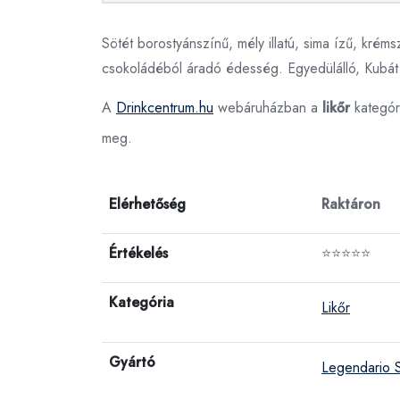
Sötét borostyánszínű, mély illatú, sima ízű, krémsz
csokoládéból áradó édesség. Egyedülálló, Kubát id
A
Drinkcentrum.hu
webáruházban a
likőr
kategór
meg.
Elérhetőség
Raktáron
Értékelés
⭐⭐⭐⭐⭐
Kategória
Likőr
Gyártó
Legendario S