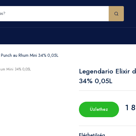
ba Punch au Rhum Mini 34% 0,05L
Legendario Elixir
34% 0,05L
1 8
Üzlethez
Elérhetőség