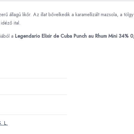
erű állagú likőr. Az illat bővelkedik a karamellizált mazsola, a töl
éző ​​ital.
iából a
Legendario Elixir de Cuba Punch au Rhum Mini 34% 0
. L.