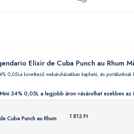
egendario Elixir de Cuba Punch au Rhum 
34% 0,05La következő webáruházakban kapható, és portálunknak k
 Mini 34% 0,05L a legjobb áron vásárolhat ezekben az 
1 813 Ft
r de Cuba Punch au Rhum