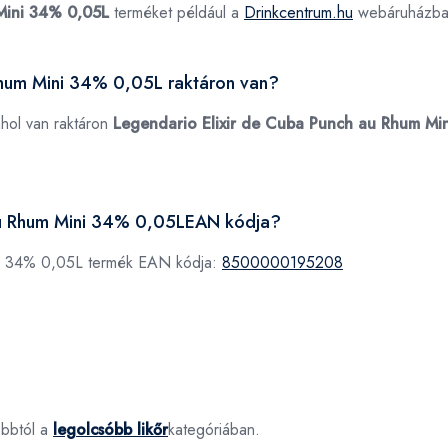
Mini 34% 0,05L
terméket például a
Drinkcentrum.hu
webáruházban
Rhum Mini 34% 0,05L raktáron van?
ahol van raktáron
Legendario Elixir de Cuba Punch au Rhum Mi
 au Rhum Mini 34% 0,05LEAN kódja?
ni 34% 0,05L termék EAN kódja:
8500000195208
óbbtól a
legolcsóbb likőr
kategóriában.