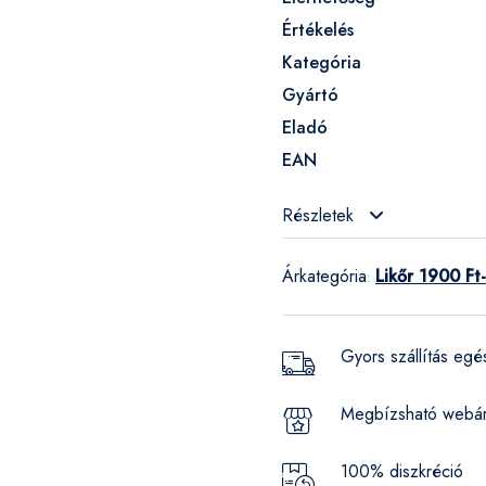
Értékelés
Kategória
Gyártó
Eladó
EAN
Részletek
Árkategória
Likőr 1900 Ft-
:
Gyors szállítás eg
Megbízsható webá
100% diszkréció