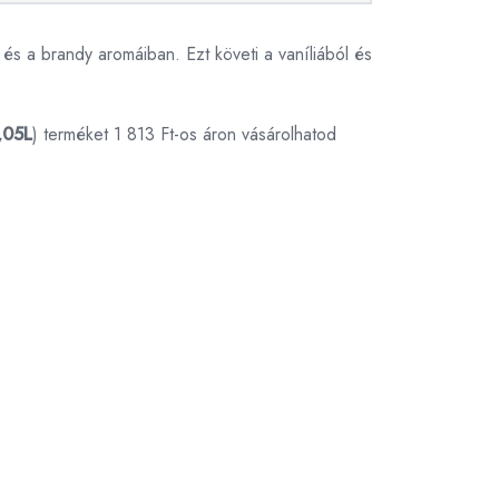
gy és a brandy aromáiban. Ezt követi a vaníliából és
,05L
) terméket 1 813 Ft-os áron vásárolhatod