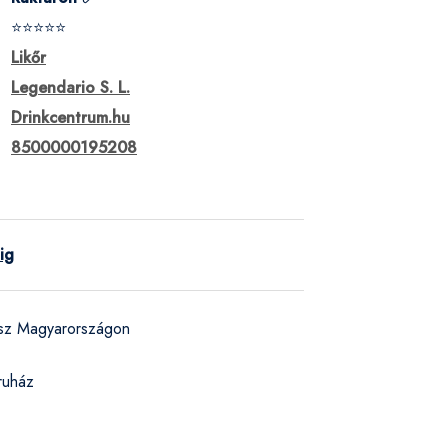
⭐⭐⭐⭐⭐
Likőr
Legendario S. L.
Drinkcentrum.hu
8500000195208
ig
ész Magyarországon
ruház