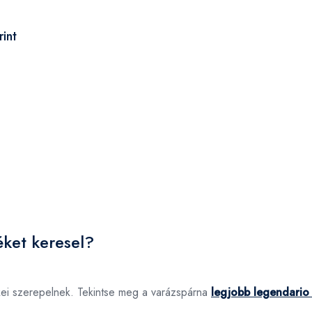
int
éket keresel?
kei szerepelnek. Tekintse meg a varázspárna
legjobb legendario 