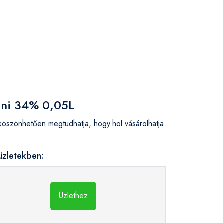
Mini 34% 0,05L
öszönhetően megtudhatja, hogy hol vásárolhatja
üzletekben:
Üzlethez