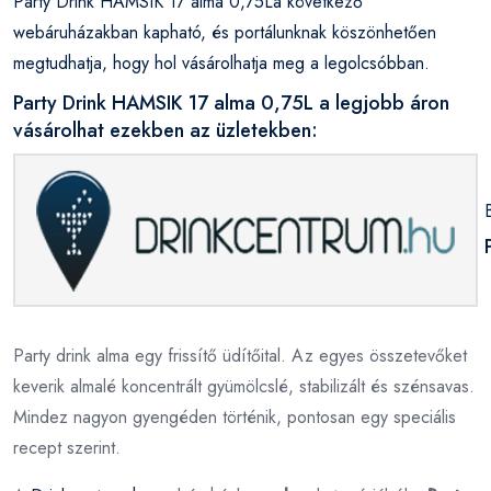
Party Drink HAMSIK 17 alma 0,75La következő
webáruházakban kapható, és portálunknak köszönhetően
megtudhatja, hogy hol vásárolhatja meg a legolcsóbban.
Party Drink HAMSIK 17 alma 0,75L a legjobb áron
vásárolhat ezekben az üzletekben:
Party drink alma egy frissítő üdítőital. Az egyes összetevőket
keverik almalé koncentrált gyümölcslé, stabilizált és szénsavas.
Mindez nagyon gyengéden történik, pontosan egy speciális
recept szerint.