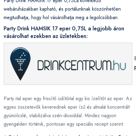
Party Drink HAMSIK 17 eper 0,75La következő
webáruházakban kapható, és portálunknak köszönhetően
megtudhatja, hogy hol vásárolhatja meg a legolcsóbban.
Party Drink HAMSIK 17 eper 0,75L a legjobb áron
vásárolhat ezekben az üzletekben:
Party ital eper egy frissítő üdítőital egy kis ízelítőt az eper. Az
egyes összetevők keverednek eper ízű és almalé koncentrált
gyümölcslé, stabilizálva szén-dioxiddal. Mindez nagyon
gyengéden történik, pontosan egy speciális recept szerint.