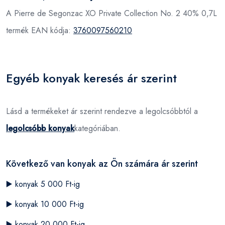
A Pierre de Segonzac XO Private Collection No. 2 40% 0,7L
termék EAN kódja:
3760097560210
Egyéb konyak keresés ár szerint
Lásd a termékeket ár szerint rendezve a legolcsóbbtól a
legolcsóbb konyak
kategóriában.
Következő van konyak az Ön számára ár szerint
▶️
konyak 5 000 Ft-ig
▶️
konyak 10 000 Ft-ig
▶️
konyak 20 000 Ft-ig