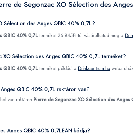
ierre de Segonzac XO Sélection des Ang
XO Sélection des Anges QBIC 40% 0,7L?
es QBIC 40% 0,7L
terméket 36 845Ft-tól vásárolhatod meg a
Dri
zac XO Sélection des Anges QBIC 40% 0,7L terméket?
es QBIC 40% 0,7L
terméket például a
Drinkcentrum.hu
webáruházb
s Anges QBIC 40% 0,7L raktáron van?
ahol van raktáron
Pierre de Segonzac XO Sélection des Anges
n des Anges QBIC 40% 0,7LEAN kódja?