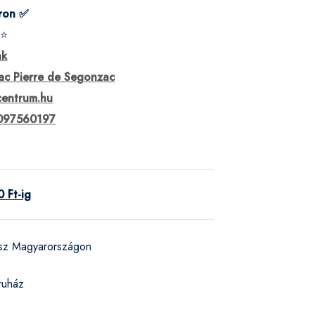
ron ✅
⭐
ak
c Pierre de Segonzac
centrum.hu
097560197
 Ft-ig
ész Magyarországon
ruház