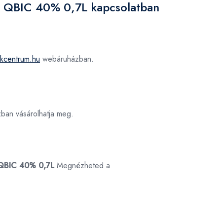
es QBIC 40% 0,7L kapcsolatban
nkcentrum.hu
webáruházban.
an vásárolhatja meg.
 QBIC 40% 0,7L
Megnézheted a