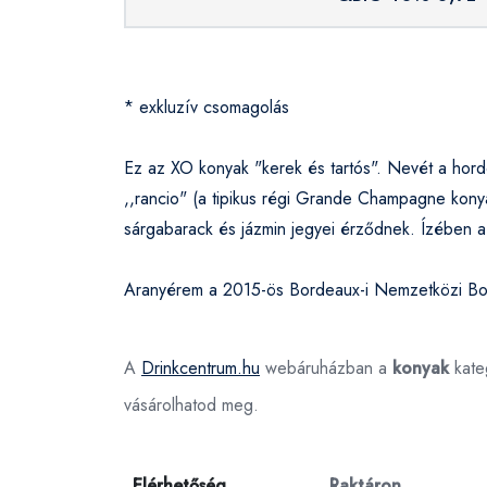
* exkluzív csomagolás
Ez az XO konyak "kerek és tartós". Nevét a hor
,,rancio" (a tipikus régi Grande Champagne konyak
sárgabarack és jázmin jegyei érződnek. Ízében a 
Aranyérem a 2015-ös Bordeaux-i Nemzetközi Bor
A
Drinkcentrum.hu
webáruházban a
konyak
kate
vásárolhatod meg.
Elérhetőség
Raktáron