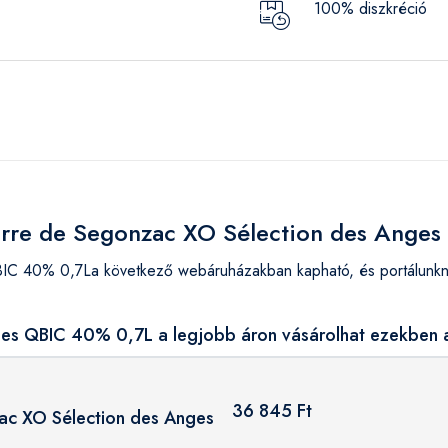
100% diszkréció
ierre de Segonzac XO Sélection des Ange
IC 40% 0,7La következő webáruházakban kapható, és portálunkn
ges QBIC 40% 0,7L a legjobb áron vásárolhat ezekben 
36 845 Ft
ac XO Sélection des Anges