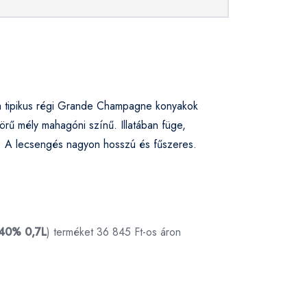
 a tipikus régi Grande Champagne konyakok
örű mély mahagóni színű. Illatában füge,
ük. A lecsengés nagyon hosszú és fűszeres.
 40% 0,7L
) terméket 36 845 Ft-os áron