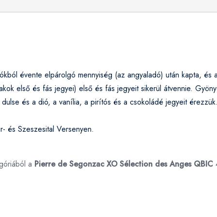
dókból évente elpárolgó mennyiség (az angyaladó) után kapta, és
ok első és fás jegyei) első és fás jegyeit sikerül átvennie. Gyöny
dulse és a dió, a vanília, a pirítós és a csokoládé jegyeit érezz
- és Szeszesital Versenyen.
góriából a
Pierre de Segonzac XO Sélection des Anges QBIC