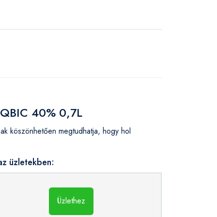
s QBIC 40% 0,7L
ak köszönhetően megtudhatja, hogy hol
az üzletekben:
Üzlethez