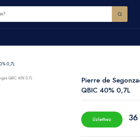
40% 0,7L
Pierre de Segonza
QBIC 40% 0,7L
36
Üzlethez