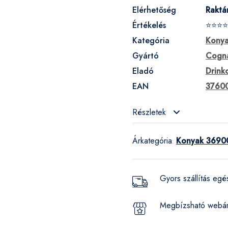
Elérhetőség
Raktá
Értékelés
⭐⭐⭐⭐
Kategória
Kony
Gyártó
Cogna
Eladó
Drink
EAN
3760
Részletek
Árkategória
Konyak 36900
:
Gyors szállítás eg
Megbízsható webá