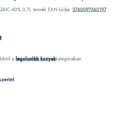
 QBIC 40% 0,7L termék EAN kódja:
3760097560197
t
óbbtól a
legolcsóbb konyak
kategóriában.
zerint