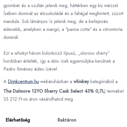
gyömbér és a szultán jelenik meg, háttérben egy kis mézzel.
Ízében dominál az étcsokoládé és a fahéjjal meghintett, zúzott
mandula. Sok látványos íz jelenik meg, de a befejezés
édesebb, amelyben a mangó, a "panna cotta" és a citromtorta
dominál.
Ezt a whiskyt három különböző típusú, „oloroso sherry”
hordóban érlelték, így a diós ízek egyensúlyba kerülnek a
Pedro Ximénez édes ízével.
A
Drinkcentrum.hu
webáruházban a
whiskey
kategóriából a
The Dalmore 12YO Sherry Cask Select 43% 0,7L
) terméket
33 212 Ft-os áron vásárolhatod meg.
Elérhetőség
Raktáron