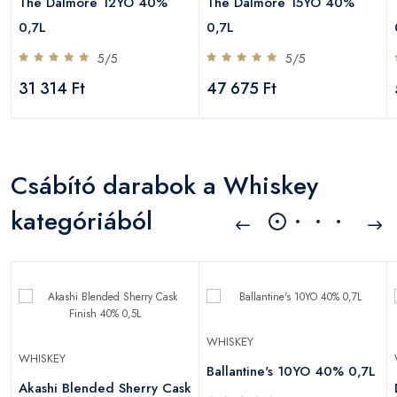
The Dalmore 12YO 40%
The Dalmore 15YO 40%
0,7L
0,7L
5/5
5/5
31 314 Ft
47 675 Ft
Csábító darabok a Whiskey
kategóriából
WHISKEY
WHISKEY
Ballantine's 10YO 40% 0,7L
Akashi Blended Sherry Cask