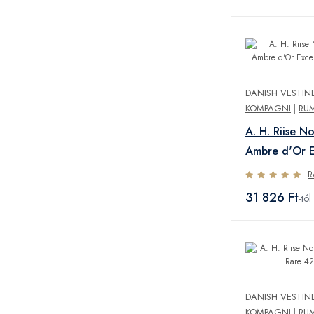
DANISH VESTIN
KOMPAGNI
|
RU
A. H. Riise No
Ambre d'Or E
42% 0,7L
R
31 826 Ft
-tól
DANISH VESTIN
KOMPAGNI
|
RU