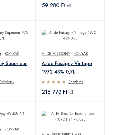
59 280 Ft
-tól
Y
|
KONYAK
A. DE FUSSIGNY
|
KONYAK
ny Superieur
A. de Fussigny Vintage
1972 43% 0,7L
Részletek
Részletek
216 773 Ft
l
-tól
Y
|
KONYAK
A. H. RIISE SPIRITS APS