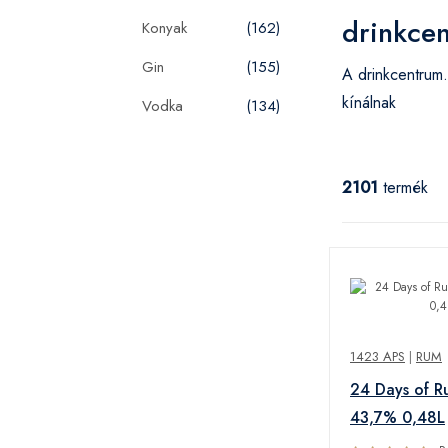
drinkce
Konyak
(162)
Gin
(155)
A drinkcentrum
kínálnak
Vodka
(134)
2101
termék
1423 APS
|
RUM
24 Days of 
43,7% 0,48L