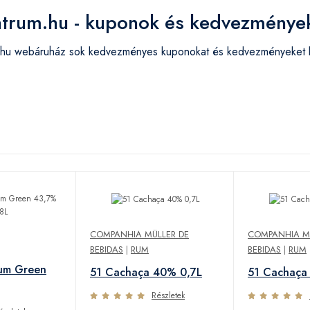
ntrum.hu - kuponok és kedvezménye
.hu webáruház sok kedvezményes kuponokat és kedvezményeket kíná
COMPANHIA MÜLLER DE
COMPANHIA M
BEBIDAS
|
RUM
BEBIDAS
|
RUM
Rum Green
51 Cachaça 40% 0,7L
51 Cachaça
Részletek