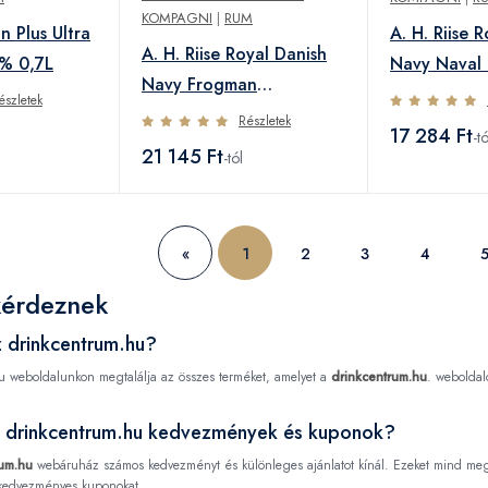
KOMPAGNI
|
RUM
n Plus Ultra
A. H. Riise 
A. H. Riise Royal Danish
% 0,7L
Navy Naval
Navy Frogman
0,7L
észletek
Conventus Ranae 60%
Részletek
17 284 Ft
-tó
0,7L
21 145 Ft
-tól
«
1
2
3
4
kérdeznek
az drinkcentrum.hu?
 weboldalunkon megtalálja az összes terméket, amelyet a
drinkcentrum.hu
. weboldalo
z drinkcentrum.hu kedvezmények és kuponok?
rum.hu
webáruház számos kedvezményt és különleges ajánlatot kínál. Ezeket mind megte
kedvezményes kuponokat.