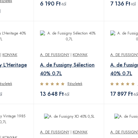
észletek
6 190 Ft
7 136 Ft
-tól
-tól
l
|
KONYAK
A. DE FUSSIGNY
|
KONYAK
A. DE FUSSIGN
y L'Heritage
A. de Fussigny Sélection
A. de Fussig
40% 0,7L
40% 0,7L
észletek
Részletek
13 648 Ft
17 897 Ft
ól
-tól
-tó
A. DE FUSSIGNY
|
KONYAK
A. DE FUSSIGN
|
KONYAK