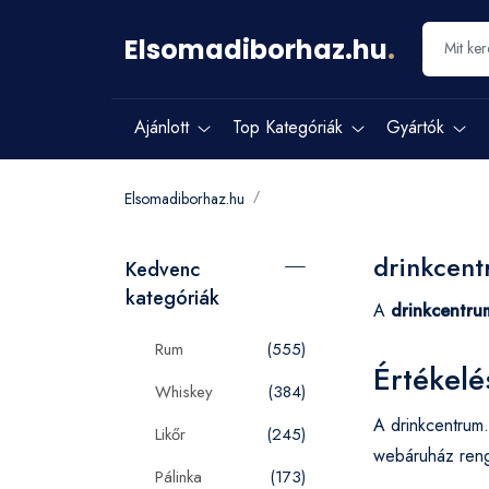
Elsomadiborhaz.hu
.
Ajánlott
Top Kategóriák
Gyártók
Elsomadiborhaz.hu
drinkcent
Kedvenc
kategóriák
A
drinkcentru
Rum
(555)
Értékelé
Whiskey
(384)
A drinkcentrum.
Likőr
(245)
webáruház reng
Pálinka
(173)