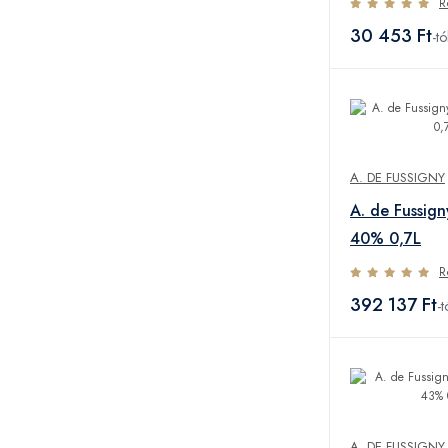
R
30 453 Ft
-tó
A. DE FUSSIGNY
A. de Fussign
40% 0,7L
R
392 137 Ft
-t
A. DE FUSSIGNY