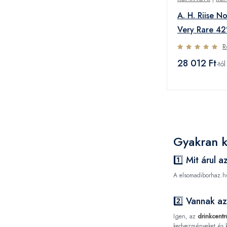
A. H. Riise No
Very Rare 42
R
28 012 Ft
-tól
Gyakran 
1️⃣ Mit árul 
A elsomadiborhaz.hu
2️⃣ Vannak a
Igen, az
drinkcent
kedvezményeket és 