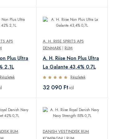
RITS APS
A. H. RIISE SPIRITS APS
M
DENMARK
|
RUM
Non Plus Ultra
A. H. Riise Non Plus Ultra
% 2,1L
La Galante 43,4% 0,7L
Részletek
Részletek
32 090 Ft
ól
-tól
NDISK RUM
DANISH VESTINDISK RUM
UM
KOMPAGNI
|
RUM