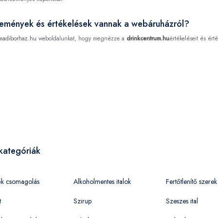
élemények és értékelések vannak a webáruházról?
madiborhaz.hu
weboldalunkat, hogy megnézze a
drinkcentrum.hu
értékeléseit és érté
kategóriák
ék csomagolás
Alkoholmentes italok
Fertőtlenítő szerek
t
Szirup
Szeszes ital