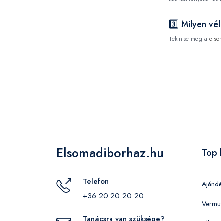
3️⃣ Milyen v
Tekintse meg a
elso
Elsomadiborhaz.hu
Top 
Telefon
Ajánd
+36 20 20 20 20
Vermu
Tanácsra van szüksége?