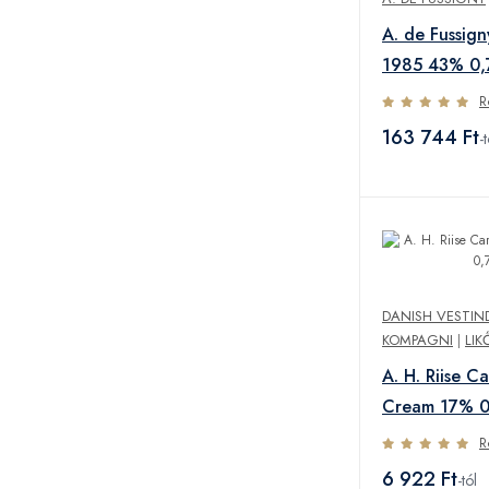
A. de Fussig
1985 43% 0,
R
163 744 Ft
-t
DANISH VESTIN
KOMPAGNI
|
LIK
A. H. Riise C
Cream 17% 0
R
6 922 Ft
-tól