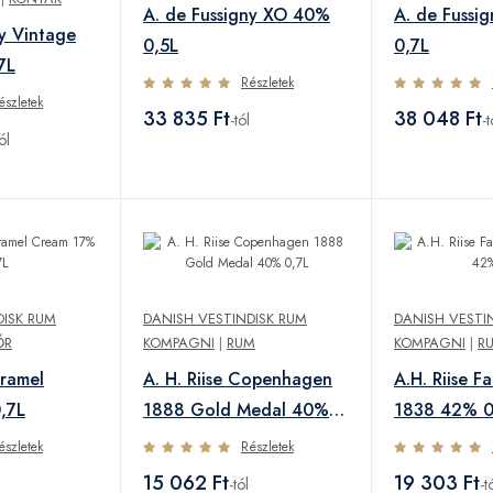
A. de Fussigny XO 40%
A. de Fussi
ny Vintage
0,5L
0,7L
7L
Részletek
észletek
33 835 Ft
38 048 Ft
-tól
-t
ól
DISK RUM
DANISH VESTINDISK RUM
DANISH VESTI
ŐR
KOMPAGNI
|
RUM
KOMPAGNI
|
R
aramel
A. H. Riise Copenhagen
A.H. Riise F
,7L
1888 Gold Medal 40%
1838 42% 0
0,7L
észletek
Részletek
15 062 Ft
19 303 Ft
-tól
-t