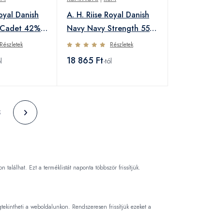
Royal Danish
A. H. Riise Royal Danish
 Cadet 42%
Navy Navy Strength 55%
0,7L
Részletek
Részletek
18 865 Ft
l
-tól
5
n találhat. Ezt a terméklistát naponta többször frissítjük.
kintheti a weboldalunkon. Rendszeresen frissítjük ezeket a