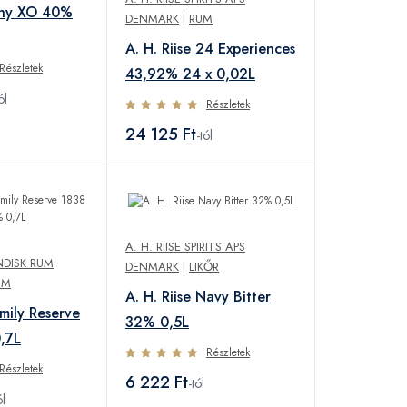
gny XO 40%
DENMARK
|
RUM
A. H. Riise 24 Experiences
Részletek
43,92% 24 x 0,02L
ól
Részletek
24 125 Ft
-tól
A. H. RIISE SPIRITS APS
NDISK RUM
DENMARK
|
LIKŐR
UM
A. H. Riise Navy Bitter
amily Reserve
32% 0,5L
,7L
Részletek
Részletek
6 222 Ft
-tól
ól