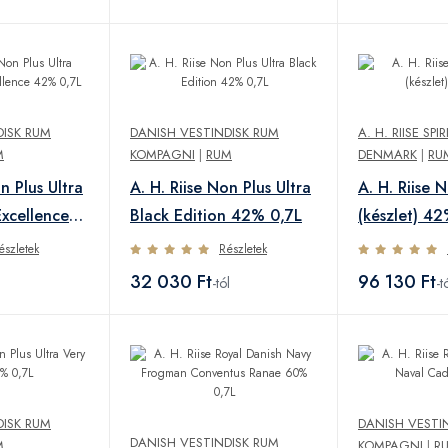
DISK RUM
DANISH VESTINDISK RUM
A. H. RIISE SPI
M
KOMPAGNI
|
RUM
DENMARK
|
RU
n Plus Ultra
A. H. Riise Non Plus Ultra
A. H. Riise 
xcellence
Black Edition 42% 0,7L
(készlet) 42
észletek
Részletek
32 030 Ft
96 130 Ft
-tól
-t
DISK RUM
DANISH VESTI
DANISH VESTINDISK RUM
M
KOMPAGNI
|
R