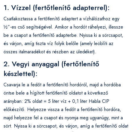
1. Vízzel (fertőtlenítő adapterrel):
Csatlakoztassa a fertőtlenítő adaptert a vízhálózathoz egy
½”-es cső segítségével. Amikor a hordót ráhelyezi, illessze
be a csapot a fertőtlenítő adapterbe. Nyissa ki a sörcsapot,
és várjon, amíg tiszta víz folyik belőle (amely leöblíti az
összes italmaradékot és részben az üledéket).
2. Vegyi anyaggal (fertőtlenítő
készlettel):
Csavarja le a fedőt a fertőtlenítő hordóról, majd a hordóba
öntse bele a hígított fertőtlenítő oldatot a következő
arányban: 2% oldat = 5 liter víz + 0,1 liter Habla CIP
előkészítő. Helyezze vissza a fedőt a fertőtlenítő hordóra,
majd helyezze fel a csapot és nyomja meg ugyanúgy, mint a
sört. Nyissa ki a sörcsapot, és várjon, amíg a fertőtlenítő oldat