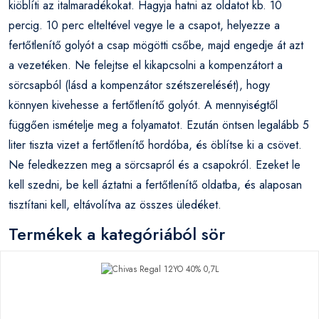
kiöblíti az italmaradékokat. Hagyja hatni az oldatot kb. 10
percig. 10 perc elteltével vegye le a csapot, helyezze a
fertőtlenítő golyót a csap mögötti csőbe, majd engedje át azt
a vezetéken. Ne felejtse el kikapcsolni a kompenzátort a
sörcsapból (lásd a kompenzátor szétszerelését), hogy
könnyen kivehesse a fertőtlenítő golyót. A mennyiségtől
függően ismételje meg a folyamatot. Ezután öntsen legalább 5
liter tiszta vizet a fertőtlenítő hordóba, és öblítse ki a csövet.
Ne feledkezzen meg a sörcsapról és a csapokról. Ezeket le
kell szedni, be kell áztatni a fertőtlenítő oldatba, és alaposan
tisztítani kell, eltávolítva az összes üledéket.
Termékek a kategóriából sör