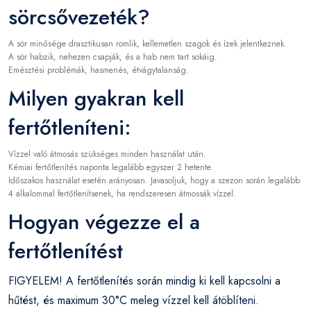
sörcsővezeték?
A sör minősége drasztikusan romlik, kellemetlen szagok és ízek jelentkeznek.
A sör habzik, nehezen csapják, és a hab nem tart sokáig.
Emésztési problémák, hasmenés, étvágytalanság.
Milyen gyakran kell
fertőtleníteni:
Vízzel való átmosás szükséges minden használat után.
Kémiai fertőtlenítés naponta legalább egyszer 2 hetente.
Időszakos használat esetén arányosan. Javasoljuk, hogy a szezon során legalább
4 alkalommal fertőtlenítsenek, ha rendszeresen átmossák vízzel.
Hogyan végezze el a
fertőtlenítést
FIGYELEM! A fertőtlenítés során mindig ki kell kapcsolni a
hűtést, és maximum 30°C meleg vízzel kell átöblíteni.