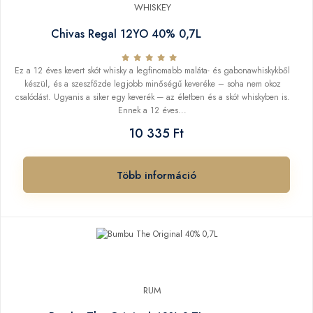
WHISKEY
Chivas Regal 12YO 40% 0,7L
Ez a 12 éves kevert skót whisky a legfinomabb maláta- és gabonawhiskykből
készül, és a szeszfőzde legjobb minőségű keveréke – soha nem okoz
csalódást. Ugyanis a siker egy keverék ─ az életben és a skót whiskyben is.
Ennek a 12 éves...
10 335 Ft
Több információ
RUM