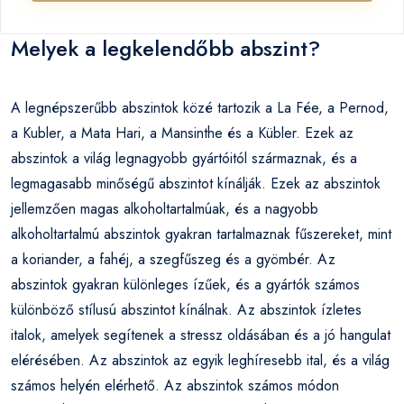
Melyek a legkelendőbb abszint?
A legnépszerűbb abszintok közé tartozik a La Fée, a Pernod,
a Kubler, a Mata Hari, a Mansinthe és a Kübler. Ezek az
abszintok a világ legnagyobb gyártóitól származnak, és a
legmagasabb minőségű abszintot kínálják. Ezek az abszintok
jellemzően magas alkoholtartalmúak, és a nagyobb
alkoholtartalmú abszintok gyakran tartalmaznak fűszereket, mint
a koriander, a fahéj, a szegfűszeg és a gyömbér. Az
abszintok gyakran különleges ízűek, és a gyártók számos
különböző stílusú abszintot kínálnak. Az abszintok ízletes
italok, amelyek segítenek a stressz oldásában és a jó hangulat
elérésében. Az abszintok az egyik leghíresebb ital, és a világ
számos helyén elérhető. Az abszintok számos módon