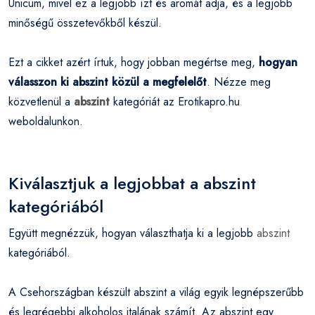
Unicum, mivel ez a legjobb ízt és aromát adja, és a legjobb
minőségű összetevőkből készül.
Ezt a cikket azért írtuk, hogy jobban megértse meg,
hogyan
válasszon ki abszint közül a megfelelőt
. Nézze meg
közvetlenül a
abszint
kategóriát az Erotikapro.hu
weboldalunkon.
Kiválasztjuk a legjobbat a abszint
kategóriából
Együtt megnézzük, hogyan választhatja ki a legjobb
abszint
kategóriából.
A Csehországban készült abszint a világ egyik legnépszerűbb
és legrégebbi alkoholos italának számít. Az abszint egy