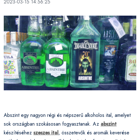
2023-03-15 14:56:25
Abszint egy nagyon régi és népszerű alkoholos ital, amelyet
sok országban szokásosan fogyasztanak. Az
abszint
készítéséhez
szeszes ital
, összetevők és aromák keverése