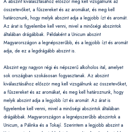
A abszint kiválasztásához először meg kell vizsgálnunk az
összetevőket, a fűszereket és az aromákat, és meg kell
határoznunk, hogy melyik abszint adja a legjobb ízt és aromát.
Az árat is figyelembe kell venni, mivel a minőségi abszintok
általában drágábbak. Példaként a Unicum abszint
Magyarországon a legnépszerűbb, és a legjobb ízt és aromát
adja, de ez a legdrágább abszint is.
Abszint egy nagyon régi és népszerű alkoholos ital, amelyet
sok országban szokásosan fogyasztanak. Az abszint
kiválasztásához először meg kell vizsgálnunk az összetevőket,
a fűszereket és az aromákat, és meg kell határoznunk, hogy
melyik abszint adja a legjobb ízt és aromát. Az árat is
figyelembe kell venni, mivel a minőségi abszintok általában
drágábbak. Magyarországon a legnépszerűbb abszintok a
Unicum, a Pálinka és a Tokají. Szerintem a legjobb abszint a