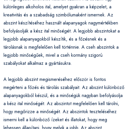
különleges alkoholos ital, amelyet gyakran a képzelet, a
kreativitás és a szabadság szimbólumaként ismernek. Az
abszint készítéséhez használt alapanyagok nagymértékben
befolyásolják a kész ital minőségét. A legjobb abszintokat a
legjobb alapanyagokból készítik, és a főzésnek és a
tárolásnak is megfelelően kell történnie. A cseh abszintok a
legjobb minőségűek, mivel a cseh kormány szigorú
szabályokat alkalmaz a gyártásukra.
A legjobb abszint megismeréséhez először is fontos
megérteni a főzés és tárolás szabályait. Az abszint különböző
alapanyagokból készül, és a minőségük nagyban befolyásolja
a kész ital minőségét. Az abszintot megfelelően kell tárolni,
hogy megőrizze a minőségét. Az abszintok teszteléséhez
ismerni kell a különböző ízeket és illatokat, hogy meg
lehessen állapítani, hogy melyik a jobb. Az abszint