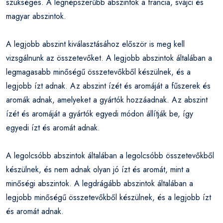
szükséges. A legnépszerűbb abszintok a francia, svájci és
magyar abszintok.
A legjobb abszint kiválasztásához először is meg kell
vizsgálnunk az összetevőket. A legjobb abszintok általában a
legmagasabb minőségű összetevőkből készülnek, és a
legjobb ízt adnak. Az abszint ízét és aromáját a fűszerek és
aromák adnak, amelyeket a gyártók hozzáadnak. Az abszint
ízét és aromáját a gyártók egyedi módon állítják be, így
egyedi ízt és aromát adnak.
A legolcsóbb abszintok általában a legolcsóbb összetevőkből
készülnek, és nem adnak olyan jó ízt és aromát, mint a
minőségi abszintok. A legdrágább abszintok általában a
legjobb minőségű összetevőkből készülnek, és a legjobb ízt
és aromát adnak.